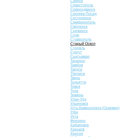
Саянск
Севастополь
Северодвинск
Сергиев Посад
Сестрорецк
Симферополь
Смоленск
Снежинск
Сочи
Ставрополь
Старый Оскол
Суздаль
Сургут
Сыктывкар
Таганрог
Тамбов
Таруса
Тбилиси
Тверь
Тольятти
Томск
Тула
Тюмень
Улан-Удэ
Ульяновск
Усть-Каменогорск (Оскемен)
Уфа
Ухта
Фрязино
Хабаровск
Харьков
Херсон