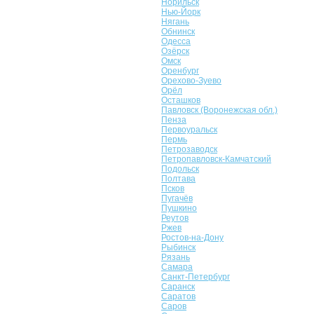
Норильск
Нью-Йорк
Нягань
Обнинск
Одесса
Озёрск
Омск
Оренбург
Орехово-Зуево
Орёл
Осташков
Павловск (Воронежская обл.)
Пенза
Первоуральск
Пермь
Петрозаводск
Петропавловск-Камчатский
Подольск
Полтава
Псков
Пугачёв
Пушкино
Реутов
Ржев
Ростов-на-Дону
Рыбинск
Рязань
Самара
Санкт-Петербург
Саранск
Саратов
Саров