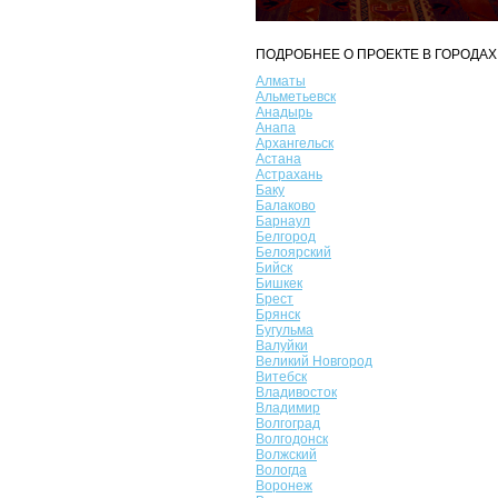
ПОДРОБНЕЕ О ПРОЕКТЕ В ГОРОДАХ
Алматы
Альметьевск
Анадырь
Анапа
Архангельск
Астана
Астрахань
Баку
Балаково
Барнаул
Белгород
Белоярский
Бийск
Бишкек
Брест
Брянск
Бугульма
Валуйки
Великий Новгород
Витебск
Владивосток
Владимир
Волгоград
Волгодонск
Волжский
Вологда
Воронеж