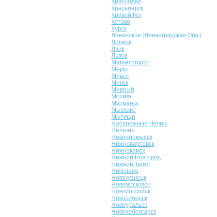
Краснодар
Красноярск
Кривой Рог
Кстово
Курск
Ленинское (Ленинградская Обл.)
Липецк
Луцк
Львов
Магнитогорск
Маркс
Миасс
Минск
Мирный
Москва
Мурманск
Мысхако
Мытищи
Набережные Челны
Нальчик
Невинномысск
Нижневартовск
Нижнекамск
Нижний Новгород
Нижний Тагил
Николаев
Новокузнецк
Новомосковск
Новороссийск
Новосибирск
Новоуральск
Новочебоксарск