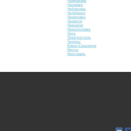
Чайковский
Чапаевск
Чебоксары
Челябинск
Череповец
Черкесск
Чернигов
Черноголовка
Чита
Электросталь
Энгельс
Южно-Сахалинск
Якутск
Ярославль