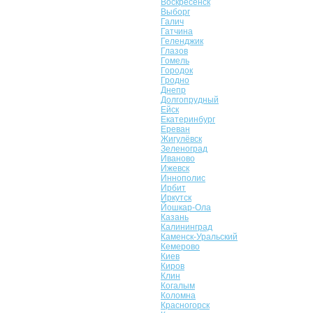
Воскресенск
Выборг
Галич
Гатчина
Геленджик
Глазов
Гомель
Городок
Гродно
Днепр
Долгопрудный
Ейск
Екатеринбург
Ереван
Жигулёвск
Зеленоград
Иваново
Ижевск
Иннополис
Ирбит
Иркутск
Йошкар-Ола
Казань
Калининград
Каменск-Уральский
Кемерово
Киев
Киров
Клин
Когалым
Коломна
Красногорск