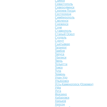
Саянск
Севастополь
Северодвинск
Сергиев Посад
Сестрорецк
Симферополь
Смоленск
Снежинск
Сочи
Ставрополь
Старый Оскол
Суздаль
Сургут
Сыктывкар
Таганрог
Тамбов
Таруса
Тбилиси
Тверь
Тольятти
Томск
Тула
Тюмень
Улан-Удэ
Ульяновск
Усть-Каменогорск (Оскемен)
Уфа
Ухта
Фрязино
Хабаровск
Харьков
Херсон