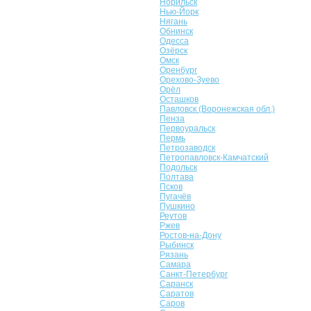
Норильск
Нью-Йорк
Нягань
Обнинск
Одесса
Озёрск
Омск
Оренбург
Орехово-Зуево
Орёл
Осташков
Павловск (Воронежская обл.)
Пенза
Первоуральск
Пермь
Петрозаводск
Петропавловск-Камчатский
Подольск
Полтава
Псков
Пугачёв
Пушкино
Реутов
Ржев
Ростов-на-Дону
Рыбинск
Рязань
Самара
Санкт-Петербург
Саранск
Саратов
Саров