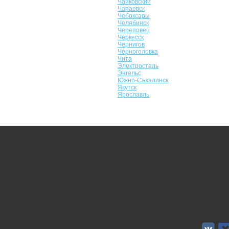
Чайковский
Чапаевск
Чебоксары
Челябинск
Череповец
Черкесск
Чернигов
Черноголовка
Чита
Электросталь
Энгельс
Южно-Сахалинск
Якутск
Ярославль