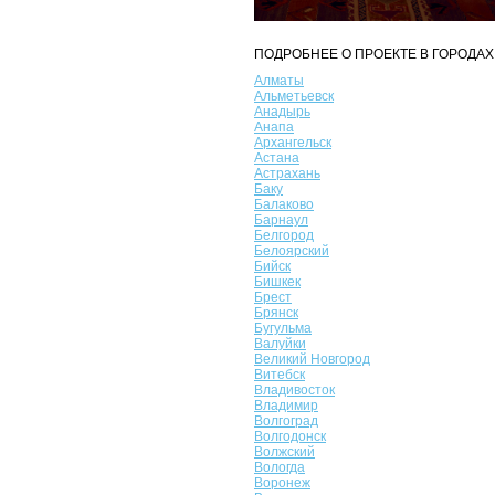
ПОДРОБНЕЕ О ПРОЕКТЕ В ГОРОДАХ
Алматы
Альметьевск
Анадырь
Анапа
Архангельск
Астана
Астрахань
Баку
Балаково
Барнаул
Белгород
Белоярский
Бийск
Бишкек
Брест
Брянск
Бугульма
Валуйки
Великий Новгород
Витебск
Владивосток
Владимир
Волгоград
Волгодонск
Волжский
Вологда
Воронеж