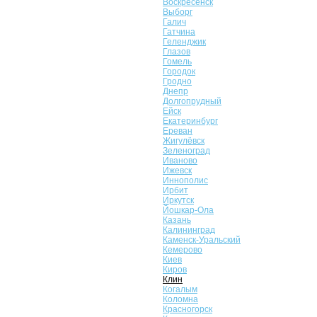
Воскресенск
Выборг
Галич
Гатчина
Геленджик
Глазов
Гомель
Городок
Гродно
Днепр
Долгопрудный
Ейск
Екатеринбург
Ереван
Жигулёвск
Зеленоград
Иваново
Ижевск
Иннополис
Ирбит
Иркутск
Йошкар-Ола
Казань
Калининград
Каменск-Уральский
Кемерово
Киев
Киров
Клин
Когалым
Коломна
Красногорск