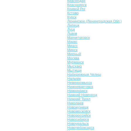
Краснодар
Красноярск
Кривой Рог
Кстово
Курск
Ленинское (Ленинградская Обл.)
Липецк
Луцк
Львов
Магнитогорск
Маркс
Миасс
Минск
Мирный
Москва
Мурманск
Мысхако
Мытищи
Набережные Челны
Нальчик
Невинномысск
Нижневартовск
Нижнекамск
Нижний Новгород
Нижний Тагил
Николаев
Новокузнецк
Новомосковск
Новороссийск
Новосибирск
Новоуральск
Новочебоксарск