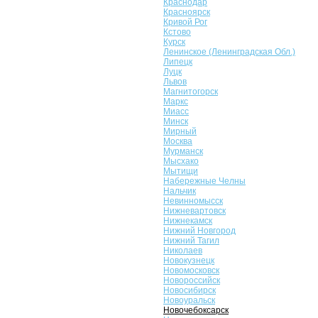
Краснодар
Красноярск
Кривой Рог
Кстово
Курск
Ленинское (Ленинградская Обл.)
Липецк
Луцк
Львов
Магнитогорск
Маркс
Миасс
Минск
Мирный
Москва
Мурманск
Мысхако
Мытищи
Набережные Челны
Нальчик
Невинномысск
Нижневартовск
Нижнекамск
Нижний Новгород
Нижний Тагил
Николаев
Новокузнецк
Новомосковск
Новороссийск
Новосибирск
Новоуральск
Новочебоксарск