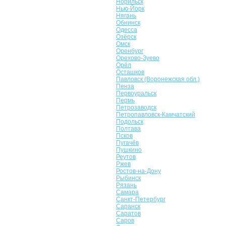
Норильск
Нью-Йорк
Нягань
Обнинск
Одесса
Озёрск
Омск
Оренбург
Орехово-Зуево
Орёл
Осташков
Павловск (Воронежская обл.)
Пенза
Первоуральск
Пермь
Петрозаводск
Петропавловск-Камчатский
Подольск
Полтава
Псков
Пугачёв
Пушкино
Реутов
Ржев
Ростов-на-Дону
Рыбинск
Рязань
Самара
Санкт-Петербург
Саранск
Саратов
Саров