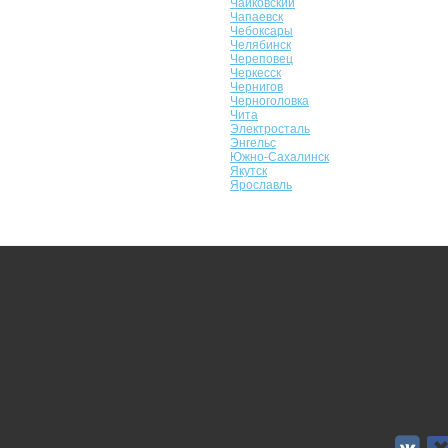
Чайковский
Чапаевск
Чебоксары
Челябинск
Череповец
Черкесск
Чернигов
Черноголовка
Чита
Электросталь
Энгельс
Южно-Сахалинск
Якутск
Ярославль