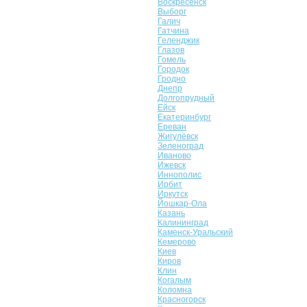
Воскресенск
Выборг
Галич
Гатчина
Геленджик
Глазов
Гомель
Городок
Гродно
Днепр
Долгопрудный
Ейск
Екатеринбург
Ереван
Жигулёвск
Зеленоград
Иваново
Ижевск
Иннополис
Ирбит
Иркутск
Йошкар-Ола
Казань
Калининград
Каменск-Уральский
Кемерово
Киев
Киров
Клин
Когалым
Коломна
Красногорск