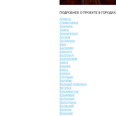
ПОДРОБНЕЕ О ПРОЕКТЕ В ГОРОДАХ
Алматы
Альметьевск
Анадырь
Анапа
Архангельск
Астана
Астрахань
Баку
Балаково
Барнаул
Белгород
Белоярский
Бийск
Бишкек
Брест
Брянск
Бугульма
Валуйки
Великий Новгород
Витебск
Владивосток
Владимир
Волгоград
Волгодонск
Волжский
Вологда
Воронеж