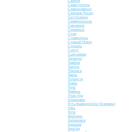
Саянск
Севастополь
Северодвинск
Сергиев Посад
Сестрорецк
Симферополь
Смоленск
Снежинск
Сочи
Ставрополь
Старый Оскол
Суздаль
Сургут
Сыктывкар
Таганрог
Тамбов
Таруса
Тбилиси
Тверь
Тольятти
Томск
Тула
Тюмень
Улан-Удэ
Ульяновск
Усть-Каменогорск (Оскемен)
Уфа
Ухта
Фрязино
Хабаровск
Харьков
Херсон