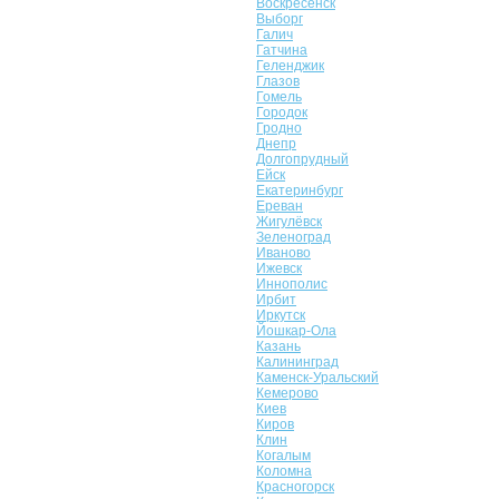
Воскресенск
Выборг
Галич
Гатчина
Геленджик
Глазов
Гомель
Городок
Гродно
Днепр
Долгопрудный
Ейск
Екатеринбург
Ереван
Жигулёвск
Зеленоград
Иваново
Ижевск
Иннополис
Ирбит
Иркутск
Йошкар-Ола
Казань
Калининград
Каменск-Уральский
Кемерово
Киев
Киров
Клин
Когалым
Коломна
Красногорск