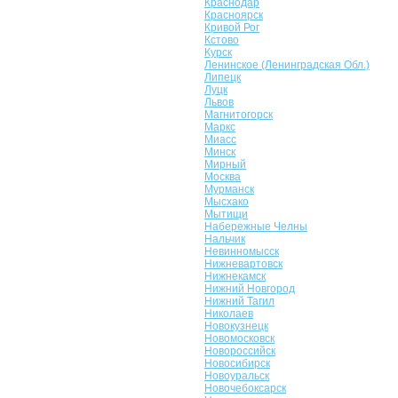
Краснодар
Красноярск
Кривой Рог
Кстово
Курск
Ленинское (Ленинградская Обл.)
Липецк
Луцк
Львов
Магнитогорск
Маркс
Миасс
Минск
Мирный
Москва
Мурманск
Мысхако
Мытищи
Набережные Челны
Нальчик
Невинномысск
Нижневартовск
Нижнекамск
Нижний Новгород
Нижний Тагил
Николаев
Новокузнецк
Новомосковск
Новороссийск
Новосибирск
Новоуральск
Новочебоксарск