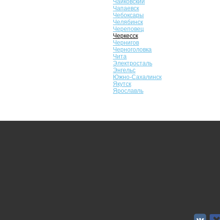
Чайковский
Чапаевск
Чебоксары
Челябинск
Череповец
Черкесск
Чернигов
Черноголовка
Чита
Электросталь
Энгельс
Южно-Сахалинск
Якутск
Ярославль