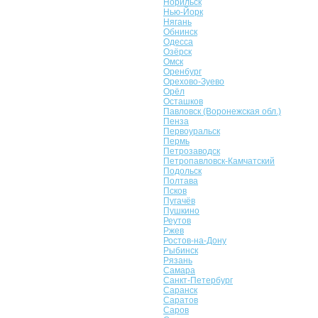
Норильск
Нью-Йорк
Нягань
Обнинск
Одесса
Озёрск
Омск
Оренбург
Орехово-Зуево
Орёл
Осташков
Павловск (Воронежская обл.)
Пенза
Первоуральск
Пермь
Петрозаводск
Петропавловск-Камчатский
Подольск
Полтава
Псков
Пугачёв
Пушкино
Реутов
Ржев
Ростов-на-Дону
Рыбинск
Рязань
Самара
Санкт-Петербург
Саранск
Саратов
Саров