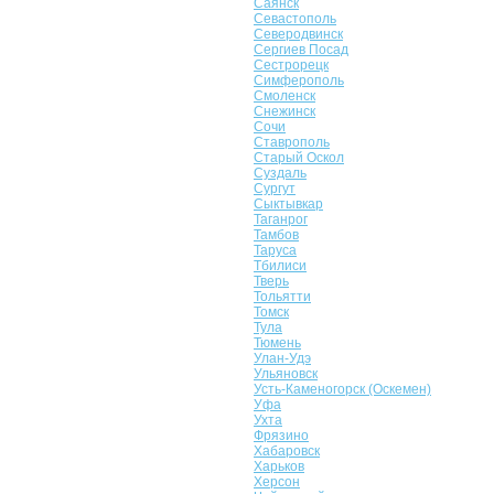
Саянск
Севастополь
Северодвинск
Сергиев Посад
Сестрорецк
Симферополь
Смоленск
Снежинск
Сочи
Ставрополь
Старый Оскол
Суздаль
Сургут
Сыктывкар
Таганрог
Тамбов
Таруса
Тбилиси
Тверь
Тольятти
Томск
Тула
Тюмень
Улан-Удэ
Ульяновск
Усть-Каменогорск (Оскемен)
Уфа
Ухта
Фрязино
Хабаровск
Харьков
Херсон