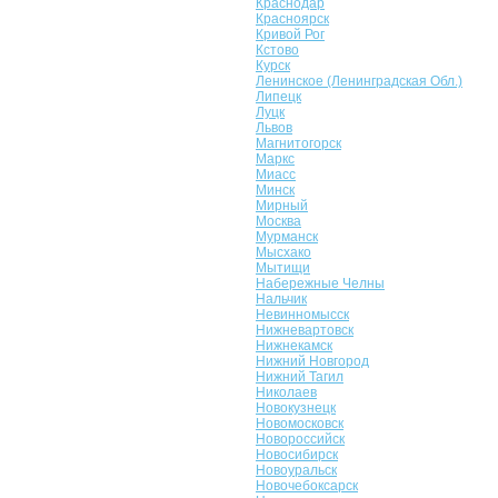
Краснодар
Красноярск
Кривой Рог
Кстово
Курск
Ленинское (Ленинградская Обл.)
Липецк
Луцк
Львов
Магнитогорск
Маркс
Миасс
Минск
Мирный
Москва
Мурманск
Мысхако
Мытищи
Набережные Челны
Нальчик
Невинномысск
Нижневартовск
Нижнекамск
Нижний Новгород
Нижний Тагил
Николаев
Новокузнецк
Новомосковск
Новороссийск
Новосибирск
Новоуральск
Новочебоксарск