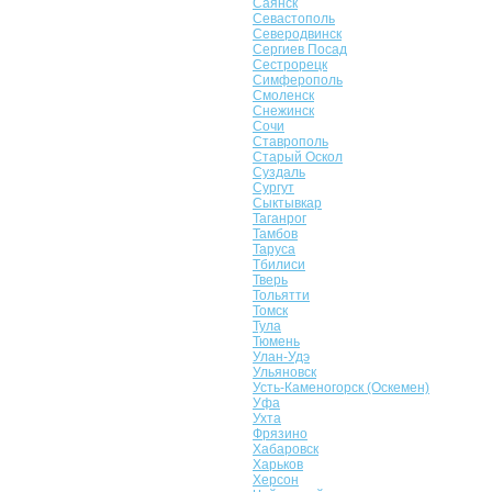
Саянск
Севастополь
Северодвинск
Сергиев Посад
Сестрорецк
Симферополь
Смоленск
Снежинск
Сочи
Ставрополь
Старый Оскол
Суздаль
Сургут
Сыктывкар
Таганрог
Тамбов
Таруса
Тбилиси
Тверь
Тольятти
Томск
Тула
Тюмень
Улан-Удэ
Ульяновск
Усть-Каменогорск (Оскемен)
Уфа
Ухта
Фрязино
Хабаровск
Харьков
Херсон