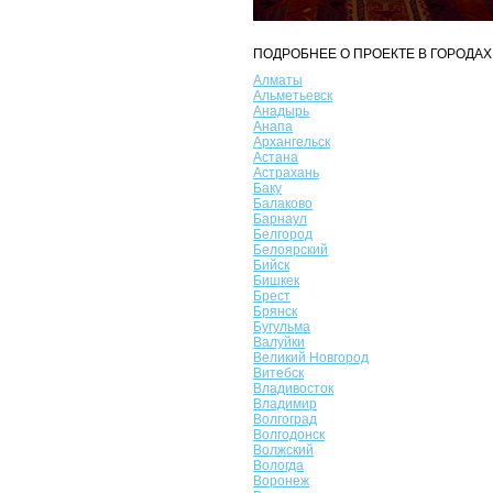
ПОДРОБНЕЕ О ПРОЕКТЕ В ГОРОДАХ
Алматы
Альметьевск
Анадырь
Анапа
Архангельск
Астана
Астрахань
Баку
Балаково
Барнаул
Белгород
Белоярский
Бийск
Бишкек
Брест
Брянск
Бугульма
Валуйки
Великий Новгород
Витебск
Владивосток
Владимир
Волгоград
Волгодонск
Волжский
Вологда
Воронеж