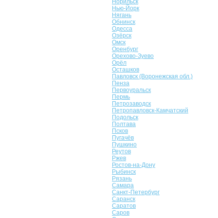
Норильск
Нью-Йорк
Нягань
Обнинск
Одесса
Озёрск
Омск
Оренбург
Орехово-Зуево
Орёл
Осташков
Павловск (Воронежская обл.)
Пенза
Первоуральск
Пермь
Петрозаводск
Петропавловск-Камчатский
Подольск
Полтава
Псков
Пугачёв
Пушкино
Реутов
Ржев
Ростов-на-Дону
Рыбинск
Рязань
Самара
Санкт-Петербург
Саранск
Саратов
Саров