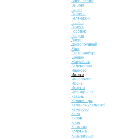
Воскресенск
Выборг
Галич
Гатчина
Геленджик
Глазов
Гомель
Городок
Гродно
Днепр
Долгопрудный
Ейск
Екатеринбург
Ереван
Жигулёвск
Зеленоград
Иваново
Ижевск
Иннополис
Ирбит
Иркутск
Йошкар-Ола
Казань
Калининград
Каменск-Уральский
Кемерово
Киев
Киров
Клин
Когалым
Коломна
Красногорск