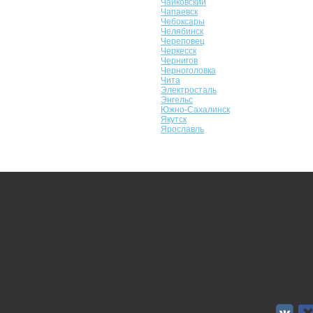
Чайковский
Чапаевск
Чебоксары
Челябинск
Череповец
Черкесск
Чернигов
Черноголовка
Чита
Электросталь
Энгельс
Южно-Сахалинск
Якутск
Ярославль