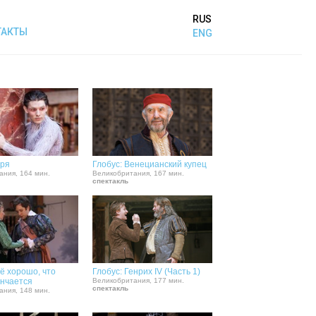
RUS
ТАКТЫ
ENG
уря
Глобус: Венецианский купец
ания, 164 мин.
Великобритания, 167 мин.
спектакль
сё хорошо, что
Глобус: Генрих IV (Часть 1)
ончается
Великобритания, 177 мин.
спектакль
ания, 148 мин.