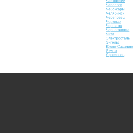
Чайковский
Чапаевск
Чебоксары
Челябинск
Череповец
Черкесск
Чернигов
Черноголовка
Чита
Электросталь
Энгельс
Южно-Сахалин
Якутск
Ярославль