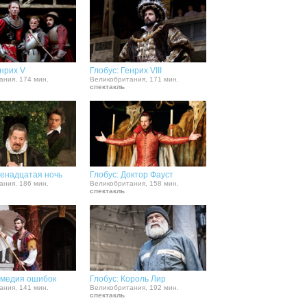
енрих V
Глобус: Генрих VIII
ания, 174 мин.
Великобритания, 171 мин.
спектакль
венадцатая ночь
Глобус: Доктор Фауст
ания, 186 мин.
Великобритания, 158 мин.
спектакль
омедия ошибок
Глобус: Король Лир
ания, 141 мин.
Великобритания, 192 мин.
спектакль