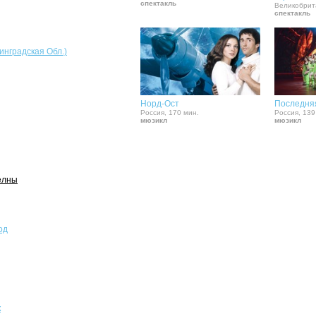
спектакль
Великобрит
спектакль
инградская Обл.)
Норд-Ост
Последняя
Россия, 170 мин.
Россия, 139
мюзикл
мюзикл
елны
од
к