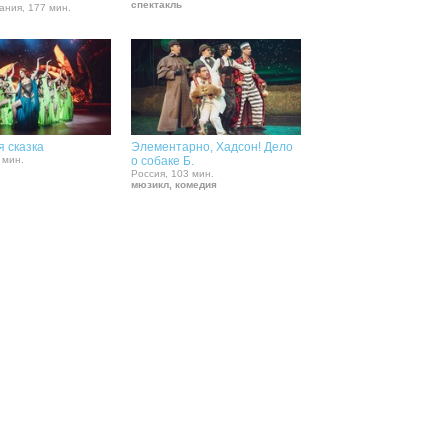
спектакль
ания, 177 мин.
 сказка
Элементарно, Хадсон! Дело
 мин.
о собаке Б.
Россия, 103 мин.
мюзикл, комедия