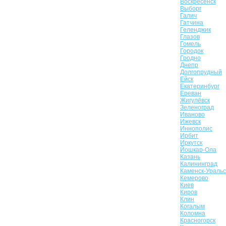
Воскресенск
Выборг
Галич
Гатчина
Геленджик
Глазов
Гомель
Городок
Гродно
Днепр
Долгопрудный
Ейск
Екатеринбург
Ереван
Жигулёвск
Зеленоград
Иваново
Ижевск
Иннополис
Ирбит
Иркутск
Йошкар-Ола
Казань
Калининград
Каменск-Уральс
Кемерово
Киев
Киров
Клин
Когалым
Коломна
Красногорск