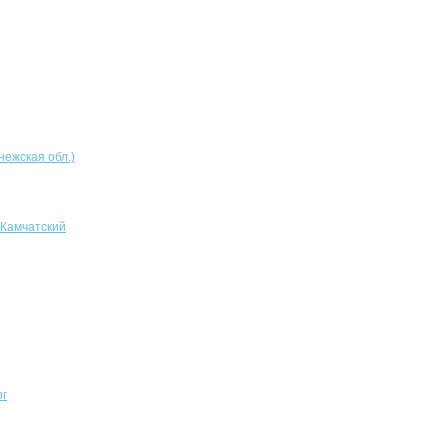
нежская обл.)
-Камчатский
рг