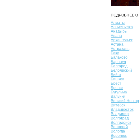
ПОДРОБНЕЕ О 
Алматы
Альметьевск
Анадырь
Анапа
Архангельск
Астана
Астрахань
Баку
Балаково
Барнаул
Белгород
Белоярский
Бийск
Бишкек
Брест
Брянск
Бугульма
Валуйки
Великий Новго
Витебск
Владивосток
Владимир
Волгоград
Волгодонск
Волжский
Вологда
Воронеж