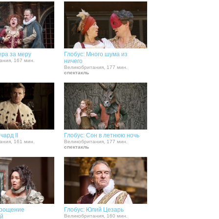
ера за меру
Глобус: Много шума из
ания, 167 мин.
ничего
Великобритания, 177 мин.
спектакль
чард II
Глобус: Сон в летнюю ночь
ания, 161 мин.
Великобритания, 177 мин.
спектакль
крощение
Глобус: Юлий Цезарь
ой
Великобритания, 160 мин.