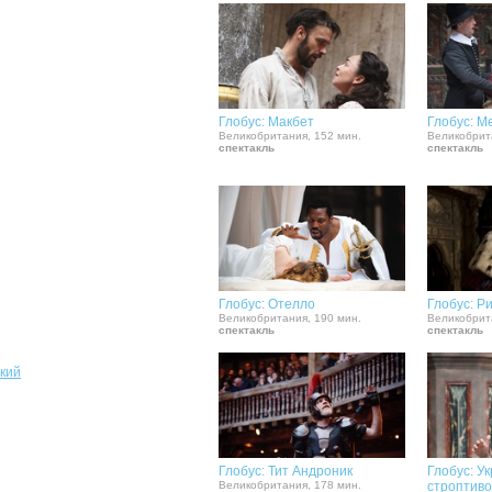
Глобус: Макбет
Глобус: М
Великобритания, 152 мин.
Великобрит
спектакль
спектакль
Глобус: Отелло
Глобус: Ри
Великобритания, 190 мин.
Великобрит
спектакль
спектакль
кий
Глобус: Тит Андроник
Глобус: У
Великобритания, 178 мин.
строптив