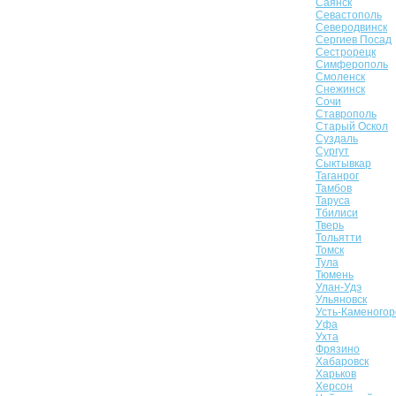
Саянск
Севастополь
Северодвинск
Сергиев Посад
Сестрорецк
Симферополь
Смоленск
Снежинск
Сочи
Ставрополь
Старый Оскол
Суздаль
Сургут
Сыктывкар
Таганрог
Тамбов
Таруса
Тбилиси
Тверь
Тольятти
Томск
Тула
Тюмень
Улан-Удэ
Ульяновск
Усть-Каменогор
Уфа
Ухта
Фрязино
Хабаровск
Харьков
Херсон