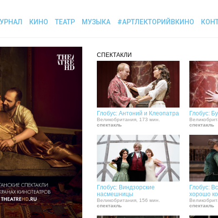
УРНАЛ
КИНО
ТЕАТР
МУЗЫКА
#АРТЛЕКТОРИЙВКИНО
КОН
СПЕКТАКЛИ
Глобус: Антоний и Клеопатра
Глобус: Б
Великобритания, 173 мин.
Великобрит
спектакль
спектакль
Глобус: Виндзорские
Глобус: В
насмешницы
хорошо к
Великобритания, 156 мин.
Великобрит
спектакль
спектакль