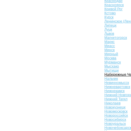
Краснодар
Красноярск
Кривой Рог
Кстово
Курск
Ленинское (Лен
Липецк
Луцк
Львов
Магнитогорск
Маркс
Миасс
Минск
Мирный
Москва
Мурманск
Мысхако
Мытищи
Набережные Ч
Нальчик
Невинномысск
Нижневартовск
Нижнекамск
Нижний Новгор
Нижний Тагил
Николаев
Новокузнецк
Новомосковск
Новороссийск
Новосибирск
Новоуральск
Новочебоксарс