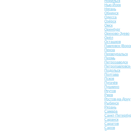
Норильск
Нью-Йорк
Нягань
Обнинск
Одесса
Озёрск
Омск
Оренбург
Орехово-Зуево
Орёл
Осташков
Павловск (Воро
Пенза
Первоуральск
Пермь
Петрозаводск
Петропавловск
Подольск
Полтава
Псков
Пугачёв
Пушкино
Реутов
Ржев
Ростов-на-Дону
Рыбинск
Рязань
Самара
Санкт-Петербу
Саранск
Саратов
Саров