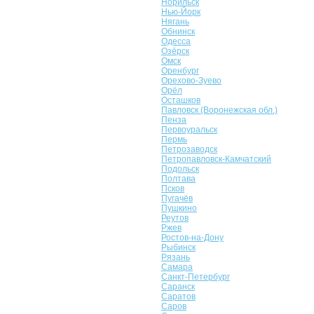
Норильск
Нью-Йорк
Нягань
Обнинск
Одесса
Озёрск
Омск
Оренбург
Орехово-Зуево
Орёл
Осташков
Павловск (Воронежская обл.)
Пенза
Первоуральск
Пермь
Петрозаводск
Петропавловск-Камчатский
Подольск
Полтава
Псков
Пугачёв
Пушкино
Реутов
Ржев
Ростов-на-Дону
Рыбинск
Рязань
Самара
Санкт-Петербург
Саранск
Саратов
Саров