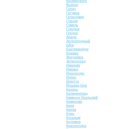
Воскресенск
Выборг
Галич
Гатчина
Геленджик
Глазов
Гомель
Городок
Гродно
Днепр
Долгопрудный
Ейск
Екатеринбург
Ереван
Жигулёвск
Зеленоград
Иваново
Ижевск
Иннополис
Ирбит
Иркутск
Йошкар-Ола
Казань
Калининград
Каменск-Уральский
Кемерово
Киев
Киров
Клин
Когалым
Коломна
Красногорск