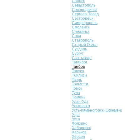
Саянск
Севастополь
Северодвинск
Сергиев Посад
Сестрорецк
Симферополь
Смоленск
Снежинск
Сочи
Ставрополь
Старый Оскол
Суздаль
Сургут
Сыктывкар
Таганрог
Тамбов
Таруса
Тбилиси
Тверь
Тольятти
Томск
Тула
Тюмень
Улан-Удэ
Ульяновск
Усть-Каменогорск (Оскемен)
Уфа
Ухта
Фрязино
Хабаровск
Харьков
Херсон