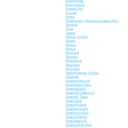
Краснодар
Красноярск
Кривой Рог
Кстово
Курск
Ленинское (Ленинградская Обл.)
Липецк
Луцк
Львов
Магнитогорск
Маркс
Миасс
Минск
Мирный
Москва
Мурманск
Мысхако
Мытищи
Набережные Челны
Нальчик
Невинномысск
Нижневартовск
Нижнекамск
Нижний Новгород
Нижний Тагил
Николаев
Новокузнецк
Новомосковск
Новороссийск
Новосибирск
Новоуральск
Новочебоксарск