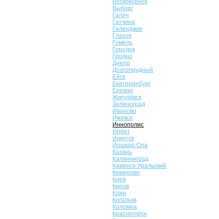
Воскресенск
Выборг
Галич
Гатчина
Геленджик
Глазов
Гомель
Городок
Гродно
Днепр
Долгопрудный
Ейск
Екатеринбург
Ереван
Жигулёвск
Зеленоград
Иваново
Ижевск
Иннополис
Ирбит
Иркутск
Йошкар-Ола
Казань
Калининград
Каменск-Уральский
Кемерово
Киев
Киров
Клин
Когалым
Коломна
Красногорск