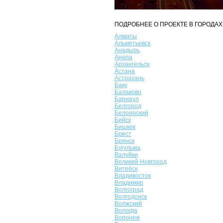
ПОДРОБНЕЕ О ПРОЕКТЕ В ГОРОДАХ
Алматы
Альметьевск
Анадырь
Анапа
Архангельск
Астана
Астрахань
Баку
Балаково
Барнаул
Белгород
Белоярский
Бийск
Бишкек
Брест
Брянск
Бугульма
Валуйки
Великий Новгород
Витебск
Владивосток
Владимир
Волгоград
Волгодонск
Волжский
Вологда
Воронеж