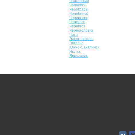
Чайковский
Чапаевск
Чебоксары
Челябинск
Череповец
Черкесск
Чернигов
Черноголовка
Чита
Электросталь
Энгельс
Южно-Сахалинск
Якутск
Ярославль