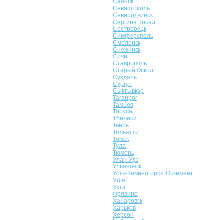
Саянск
Севастополь
Северодвинск
Сергиев Посад
Сестрорецк
Симферополь
Смоленск
Снежинск
Сочи
Ставрополь
Старый Оскол
Суздаль
Сургут
Сыктывкар
Таганрог
Тамбов
Таруса
Тбилиси
Тверь
Тольятти
Томск
Тула
Тюмень
Улан-Удэ
Ульяновск
Усть-Каменогорск (Оскемен)
Уфа
Ухта
Фрязино
Хабаровск
Харьков
Херсон