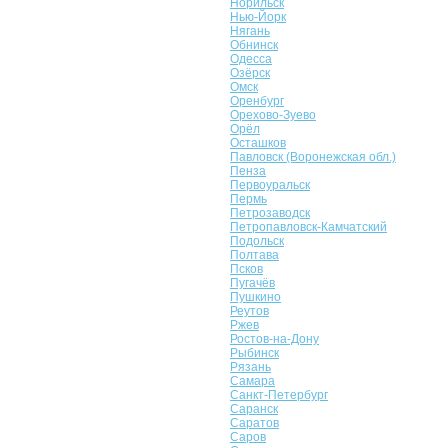
Норильск
Нью-Йорк
Нягань
Обнинск
Одесса
Озёрск
Омск
Оренбург
Орехово-Зуево
Орёл
Осташков
Павловск (Воронежская обл.)
Пенза
Первоуральск
Пермь
Петрозаводск
Петропавловск-Камчатский
Подольск
Полтава
Псков
Пугачёв
Пушкино
Реутов
Ржев
Ростов-на-Дону
Рыбинск
Рязань
Самара
Санкт-Петербург
Саранск
Саратов
Саров