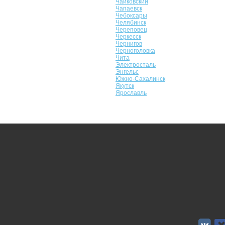
Чайковский
Чапаевск
Чебоксары
Челябинск
Череповец
Черкесск
Чернигов
Черноголовка
Чита
Электросталь
Энгельс
Южно-Сахалинск
Якутск
Ярославль