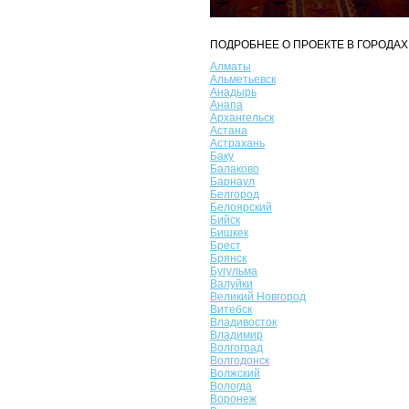
ПОДРОБНЕЕ О ПРОЕКТЕ В ГОРОДАХ
Алматы
Альметьевск
Анадырь
Анапа
Архангельск
Астана
Астрахань
Баку
Балаково
Барнаул
Белгород
Белоярский
Бийск
Бишкек
Брест
Брянск
Бугульма
Валуйки
Великий Новгород
Витебск
Владивосток
Владимир
Волгоград
Волгодонск
Волжский
Вологда
Воронеж