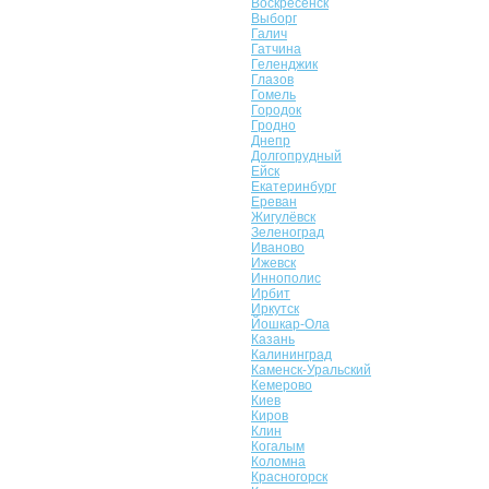
Воскресенск
Выборг
Галич
Гатчина
Геленджик
Глазов
Гомель
Городок
Гродно
Днепр
Долгопрудный
Ейск
Екатеринбург
Ереван
Жигулёвск
Зеленоград
Иваново
Ижевск
Иннополис
Ирбит
Иркутск
Йошкар-Ола
Казань
Калининград
Каменск-Уральский
Кемерово
Киев
Киров
Клин
Когалым
Коломна
Красногорск