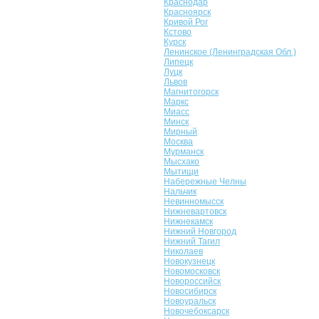
Краснодар
Красноярск
Кривой Рог
Кстово
Курск
Ленинское (Ленинградская Обл.)
Липецк
Луцк
Львов
Магнитогорск
Маркс
Миасс
Минск
Мирный
Москва
Мурманск
Мысхако
Мытищи
Набережные Челны
Нальчик
Невинномысск
Нижневартовск
Нижнекамск
Нижний Новгород
Нижний Тагил
Николаев
Новокузнецк
Новомосковск
Новороссийск
Новосибирск
Новоуральск
Новочебоксарск