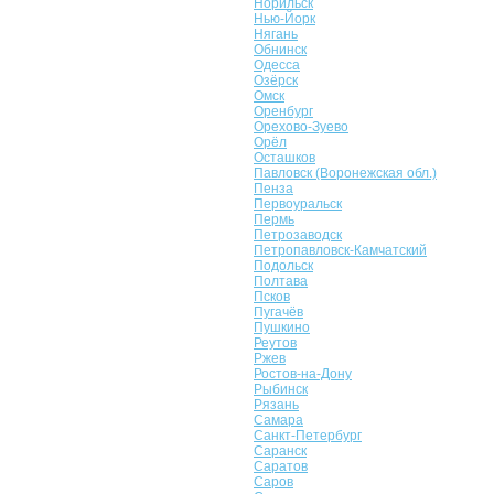
Норильск
Нью-Йорк
Нягань
Обнинск
Одесса
Озёрск
Омск
Оренбург
Орехово-Зуево
Орёл
Осташков
Павловск (Воронежская обл.)
Пенза
Первоуральск
Пермь
Петрозаводск
Петропавловск-Камчатский
Подольск
Полтава
Псков
Пугачёв
Пушкино
Реутов
Ржев
Ростов-на-Дону
Рыбинск
Рязань
Самара
Санкт-Петербург
Саранск
Саратов
Саров