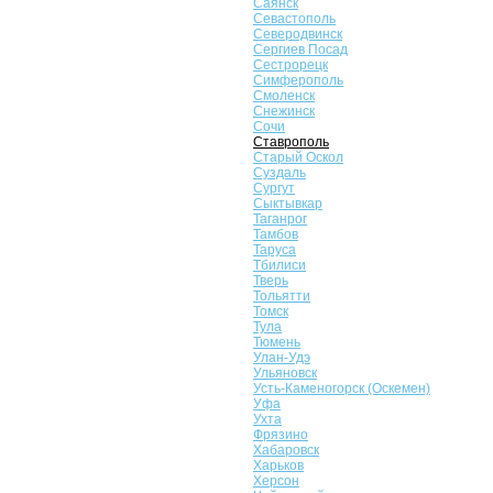
Саянск
Севастополь
Северодвинск
Сергиев Посад
Сестрорецк
Симферополь
Смоленск
Снежинск
Сочи
Ставрополь
Старый Оскол
Суздаль
Сургут
Сыктывкар
Таганрог
Тамбов
Таруса
Тбилиси
Тверь
Тольятти
Томск
Тула
Тюмень
Улан-Удэ
Ульяновск
Усть-Каменогорск (Оскемен)
Уфа
Ухта
Фрязино
Хабаровск
Харьков
Херсон