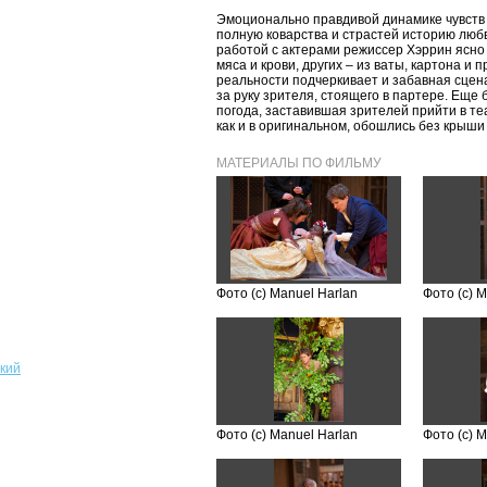
Эмоционально правдивой динамике чувств
полную коварства и страстей историю любв
работой с актерами режиссер Хэррин ясно
мяса и крови, других – из ваты, картона и 
реальности подчеркивает и забавная сцена
за руку зрителя, стоящего в партере. Ещ
погода, заставившая зрителей прийти в те
как и в оригинальном, обошлись без крыши
МАТЕРИАЛЫ ПО ФИЛЬМУ
Фото (с) Manuel Harlan
Фото (с) 
кий
Фото (с) Manuel Harlan
Фото (с) 