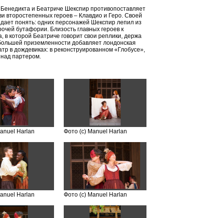
 Бенедикта и Беатриче Шекспир противопоставляет
и второстепенных героев – Клавдио и Геро. Своей
 дает понять: одних персонажей Шекспир лепил из
прочей бутафории. Близость главных героев к
, в которой Беатриче говорит свои реплики, держа
е большей приземленности добавляет лондонская
атр в дождевиках: в реконструированном «Глобусе»,
 над партером.
Manuel Harlan
Фото (с) Manuel Harlan
Manuel Harlan
Фото (с) Manuel Harlan