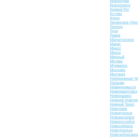
Краснодар
Красноярск
Кривой Рог
Кстово
Курск
Ленинское (Лен
Липецк
Луцк
Львов
Магнитогорск
Маркс
Миасс
Минск
Мирный
Москва
Мурманск
Мысхако
Мытищи
Набережные Ч
Нальчик
Невинномысск
Нижневартовск
Нижнекамск
Нижний Новгор
Нижний Тагил
Николаев
Новокузнецк
Новомосковск
Новороссийск
Новосибирск
Новоуральск
Новочебоксарс