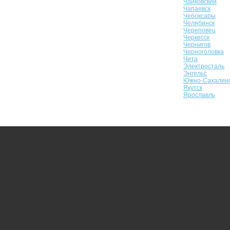
Чайковский
Чапаевск
Чебоксары
Челябинск
Череповец
Черкесск
Чернигов
Черноголовка
Чита
Электросталь
Энгельс
Южно-Сахалин
Якутск
Ярославль