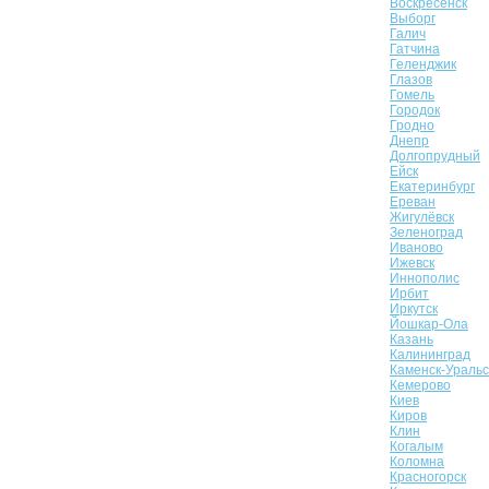
Воскресенск
Выборг
Галич
Гатчина
Геленджик
Глазов
Гомель
Городок
Гродно
Днепр
Долгопрудный
Ейск
Екатеринбург
Ереван
Жигулёвск
Зеленоград
Иваново
Ижевск
Иннополис
Ирбит
Иркутск
Йошкар-Ола
Казань
Калининград
Каменск-Уральс
Кемерово
Киев
Киров
Клин
Когалым
Коломна
Красногорск