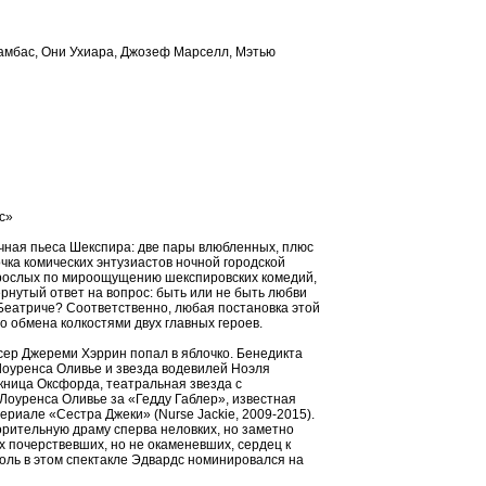
Камбас, Они Ухиара, Джозеф Марселл, Мэтью
ус»
чная пьеса Шекспира: две пары влюбленных, плюс
очка комических энтузиастов ночной городской
взрослых по мироощущению шекспировских комедий,
рнутый ответ на вопрос: быть или не быть любви
 Беатриче? Соответственно, любая постановка этой
о обмена колкостями двух главных героев.
ер Джереми Хэррин попал в яблочко. Бенедикта
Лоуренса Оливье и звезда водевилей Ноэля
скница Оксфорда, театральная звезда с
оуренса Оливье за «Гедду Габлер», известная
ериале «Сестра Джеки» (Nurse Jackie, 2009-2015).
рительную драму сперва неловких, но заметно
х почерствевших, но не окаменевших, сердец к
роль в этом спектакле Эдвардс номинировался на