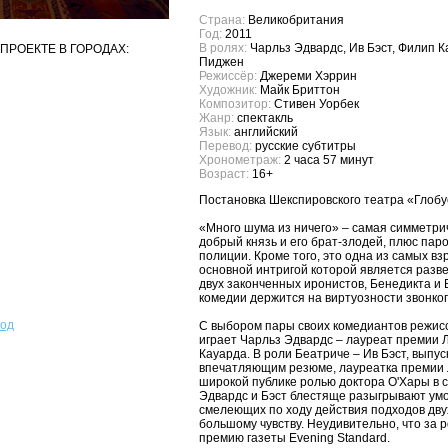
Страна:
Великобритания
Год:
2011
В ролях:
Чарльз Эдвардс, Ив Бэст, Филип 
ПРОЕКТЕ В ГОРОДАХ:
Пиджен
Режиссёр:
Джереми Хэррин
Художник:
Майк Бриттон
Композитор:
Стивен Уорбек
Жанр:
спектакль
Язык:
английский
Перевод:
русские субтитры
Хронометраж:
2 часа 57 минут
Возраст:
16+
Постановка Шекспировского театра «Глоб
«Много шума из ничего» – самая симметри
добрый князь и его брат-злодей, плюс пар
полиции. Кроме того, это одна из самых 
основной интригой которой является разве
двух законченных иронистов, Бенедикта и
комедии держится на виртуозности звонког
род
С выбором пары своих комедиантов режисс
играет Чарльз Эдвардс – лауреат премии 
Кауарда. В роли Беатриче – Ив Бэст, выпу
впечатляющим резюме, лауреатка премии Л
широкой публике ролью доктора О'Хары в с
Эдвардс и Бэст блестяще разыгрывают умо
смелеющих по ходу действия подходов дву
большому чувству. Неудивительно, что за 
премию газеты Evening Standard.