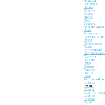
Норильск
Нью-Йорк
Нягань
Обнинск
Одесса
Озёрск
Омск
Оренбург
Орехово-Зуево
Орёл
Осташков
Павловск (Воро
Пенза
Первоуральск
Пермь
Петрозаводск
Петропавловск
Подольск
Полтава
Псков
Пугачёв
Пушкино
Реутов
Ржев
Ростов-на-Дону
Рыбинск
Рязань
Самара
Санкт-Петербу
Саранск
Саратов
Саров