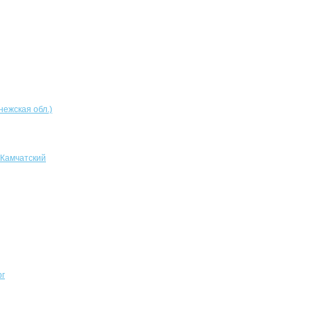
нежская обл.)
-Камчатский
рг