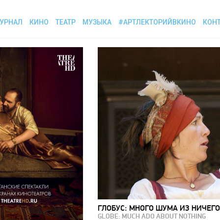
УРНАЛ
КИНО
ТЕАТР
МУЗЫКА
#АРТЛЕКТОРИЙВКИНО
КОН
ГЛОБУС: МНОГО ШУМА ИЗ НИЧЕГО
GLOBE: MUCH ADO ABOUT NOTHING