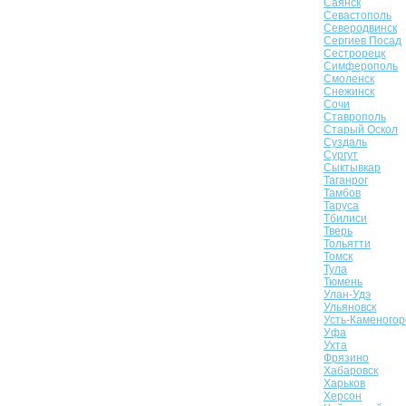
Саянск
Севастополь
Северодвинск
Сергиев Посад
Сестрорецк
Симферополь
Смоленск
Снежинск
Сочи
Ставрополь
Старый Оскол
Суздаль
Сургут
Сыктывкар
Таганрог
Тамбов
Таруса
Тбилиси
Тверь
Тольятти
Томск
Тула
Тюмень
Улан-Удэ
Ульяновск
Усть-Каменогор
Уфа
Ухта
Фрязино
Хабаровск
Харьков
Херсон