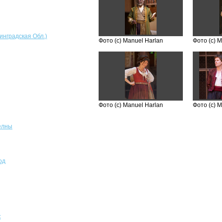
инградская Обл.)
Фото (с) Manuel Harlan
Фото (с) 
Фото (с) Manuel Harlan
Фото (с) 
елны
од
к