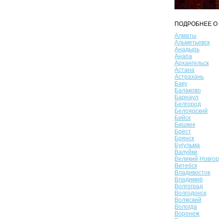
ПОДРОБНЕЕ О 
Алматы
Альметьевск
Анадырь
Анапа
Архангельск
Астана
Астрахань
Баку
Балаково
Барнаул
Белгород
Белоярский
Бийск
Бишкек
Брест
Брянск
Бугульма
Валуйки
Великий Новго
Витебск
Владивосток
Владимир
Волгоград
Волгодонск
Волжский
Вологда
Воронеж