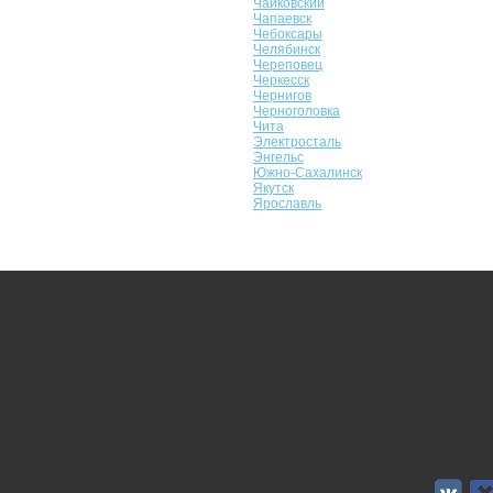
Чайковский
Чапаевск
Чебоксары
Челябинск
Череповец
Черкесск
Чернигов
Черноголовка
Чита
Электросталь
Энгельс
Южно-Сахалинск
Якутск
Ярославль