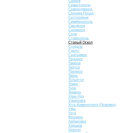
Саянск
Севастополь
Северодвинск
Сергиев Посад
Сестрорецк
Симферополь
Смоленск
Снежинск
Сочи
Ставрополь
Старый Оскол
Суздаль
Сургут
Сыктывкар
Таганрог
Тамбов
Таруса
Тбилиси
Тверь
Тольятти
Томск
Тула
Тюмень
Улан-Удэ
Ульяновск
Усть-Каменогорск (Оскемен)
Уфа
Ухта
Фрязино
Хабаровск
Харьков
Херсон