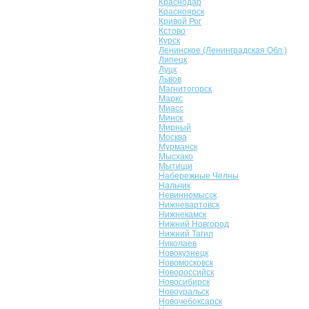
Краснодар
Красноярск
Кривой Рог
Кстово
Курск
Ленинское (Ленинградская Обл.)
Липецк
Луцк
Львов
Магнитогорск
Маркс
Миасс
Минск
Мирный
Москва
Мурманск
Мысхако
Мытищи
Набережные Челны
Нальчик
Невинномысск
Нижневартовск
Нижнекамск
Нижний Новгород
Нижний Тагил
Николаев
Новокузнецк
Новомосковск
Новороссийск
Новосибирск
Новоуральск
Новочебоксарск