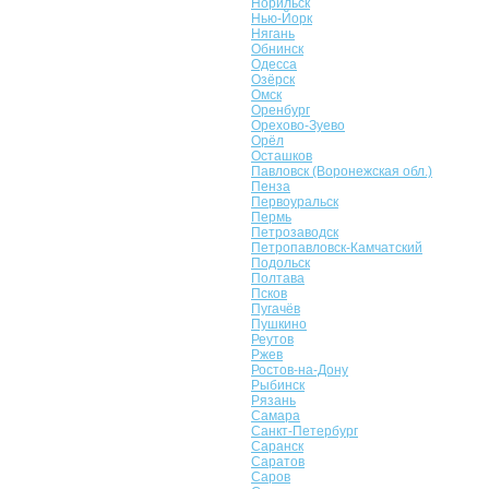
Норильск
Нью-Йорк
Нягань
Обнинск
Одесса
Озёрск
Омск
Оренбург
Орехово-Зуево
Орёл
Осташков
Павловск (Воронежская обл.)
Пенза
Первоуральск
Пермь
Петрозаводск
Петропавловск-Камчатский
Подольск
Полтава
Псков
Пугачёв
Пушкино
Реутов
Ржев
Ростов-на-Дону
Рыбинск
Рязань
Самара
Санкт-Петербург
Саранск
Саратов
Саров