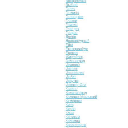
Воскресенск
Выборг
Галич
Гатчина
Геленджик
Глазов
Гомель
Городок
Гродно
Днепр
Долгопрудный
Ейск
Екатеринбург
Ереван
Жигулёвск
Зеленоград
Иваново
Ижевск
Иннополис
Ирбит
Иркутск
Йошкар-Ола
Казань
Калининград
Каменск-Уральский
Кемерово
Киев
Киров
Клин
Когалым
Коломна
Красногорск