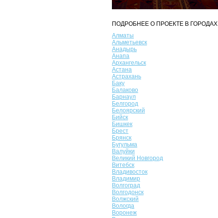
ПОДРОБНЕЕ О ПРОЕКТЕ В ГОРОДАХ
Алматы
Альметьевск
Анадырь
Анапа
Архангельск
Астана
Астрахань
Баку
Балаково
Барнаул
Белгород
Белоярский
Бийск
Бишкек
Брест
Брянск
Бугульма
Валуйки
Великий Новгород
Витебск
Владивосток
Владимир
Волгоград
Волгодонск
Волжский
Вологда
Воронеж