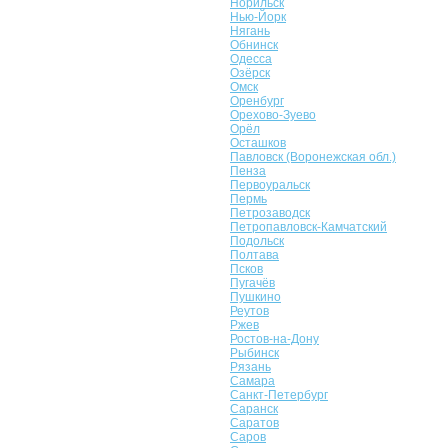
Норильск
Нью-Йорк
Нягань
Обнинск
Одесса
Озёрск
Омск
Оренбург
Орехово-Зуево
Орёл
Осташков
Павловск (Воронежская обл.)
Пенза
Первоуральск
Пермь
Петрозаводск
Петропавловск-Камчатский
Подольск
Полтава
Псков
Пугачёв
Пушкино
Реутов
Ржев
Ростов-на-Дону
Рыбинск
Рязань
Самара
Санкт-Петербург
Саранск
Саратов
Саров