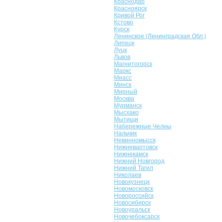
Краснодар
Красноярск
Кривой Рог
Кстово
Курск
Ленинское (Ленинградская Обл.)
Липецк
Луцк
Львов
Магнитогорск
Маркс
Миасс
Минск
Мирный
Москва
Мурманск
Мысхако
Мытищи
Набережные Челны
Нальчик
Невинномысск
Нижневартовск
Нижнекамск
Нижний Новгород
Нижний Тагил
Николаев
Новокузнецк
Новомосковск
Новороссийск
Новосибирск
Новоуральск
Новочебоксарск