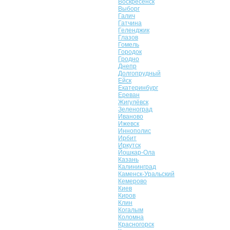
Воскресенск
Выборг
Галич
Гатчина
Геленджик
Глазов
Гомель
Городок
Гродно
Днепр
Долгопрудный
Ейск
Екатеринбург
Ереван
Жигулёвск
Зеленоград
Иваново
Ижевск
Иннополис
Ирбит
Иркутск
Йошкар-Ола
Казань
Калининград
Каменск-Уральский
Кемерово
Киев
Киров
Клин
Когалым
Коломна
Красногорск