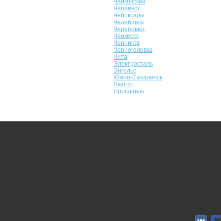
Чайковский
Чапаевск
Чебоксары
Челябинск
Череповец
Черкесск
Чернигов
Черноголовка
Чита
Электросталь
Энгельс
Южно-Сахалинск
Якутск
Ярославль