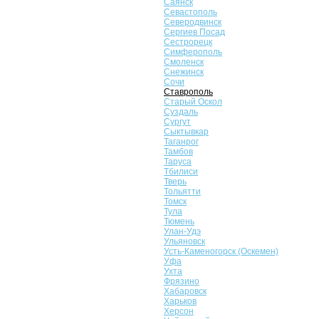
Саянск
Севастополь
Северодвинск
Сергиев Посад
Сестрорецк
Симферополь
Смоленск
Снежинск
Сочи
Ставрополь
Старый Оскол
Суздаль
Сургут
Сыктывкар
Таганрог
Тамбов
Таруса
Тбилиси
Тверь
Тольятти
Томск
Тула
Тюмень
Улан-Удэ
Ульяновск
Усть-Каменогорск (Оскемен)
Уфа
Ухта
Фрязино
Хабаровск
Харьков
Херсон