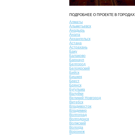
ПОДРОБНЕЕ О ПРОЕКТЕ В ГОРОДАХ
Алматы
Альметьевск
Анадырь
Анапа
Архангельск
Астана
Астрахань
Баку
Балаково
Барнаул
Белгород
Белоярский
Бийск
Бишкек
Брест
Брянск
Бугульма
Валуйки
Великий Новгород
Витебск
Владивосток
Владимир
Волгоград
Волгодонск
Волжский
Вологда
Воронеж