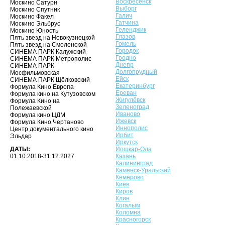
Воскресенск
Москино Сатурн
Выборг
Москино Спутник
Галич
Москино Факел
Гатчина
Москино Эльбрус
Геленджик
Москино Юность
Глазов
Пять звезд на Новокузнецкой
Гомель
Пять звезд на Смоленской
Городок
СИНЕМА ПАРК Калужский
Гродно
СИНЕМА ПАРК Метрополис
Днепр
СИНЕМА ПАРК
Долгопрудный
Мосфильмовская
Ейск
СИНЕМА ПАРК Щёлковский
Екатеринбург
Формула Кино Европа
Ереван
Формула кино на Кутузовском
Жигулёвск
Формула Кино на
Зеленоград
Полежаевской
Иваново
Формула кино ЦДМ
Ижевск
Формула Кино Чертаново
Иннополис
Центр документального кино
Ирбит
Эльдар
Иркутск
ДАТЫ:
Йошкар-Ола
01.10.2018-31.12.2027
Казань
Калининград
Каменск-Уральский
Кемерово
Киев
Киров
Клин
Когалым
Коломна
Красногорск