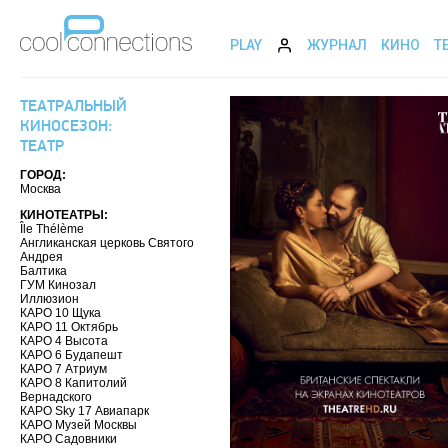
PLAY
ЖУРНАЛ
КИНО
Т
ТЕАТРАЛЬНЫЙ
КИНОСЕЗОН:
ТЕАТР
ГОРОД:
Москва
КИНОТЕАТРЫ:
Île Thélème
Англиканская церковь Святого
Андрея
Балтика
ГУМ Кинозал
Иллюзион
КАРО 10 Щука
КАРО 11 Октябрь
КАРО 4 Высота
КАРО 6 Будапешт
КАРО 7 Атриум
КАРО 8 Капитолий
Вернадского
КАРО Sky 17 Авиапарк
КАРО Музей Москвы
КАРО Садовники