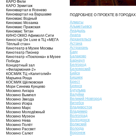
КАРО Фили
КАРО Эрмитаж
Киноквартал в Ясенево
Киноквартал на Варшавке
ПОДРОБНЕЕ О ПРОЕКТЕ В ГОРОДАХ
Киномакс Водный
Алматы
Киномакс Мозаика
Альметьевск
Киномакс Пражская
Анадырь
Киномакс Титан
Анапа
КИНО ОККО Афимолл Сити
Архангельск
Киностар De Luxe в ТЦ «МЕГА
Астана
Тёплый стан»
Астрахань
Кинотеатр в Музее Москвы
Баку
Кинотеатр Пионер
Балаково
Кинотеатр «Поклонка» в Музее
Барнаул
Победы
Белгород
Концертный зал
Белоярский
«Филармония-2»
Бийск
КОСМИК ТЦ «Капитолий»
Бишкек
Марьина Роща
Брест
КОСМИК Щёлковская
Брянск
Мори Синема Кунцево
Бугульма
Москино Ангара
Валуйки
Москино Вымпел
Великий Новгород
Москино Звезда
Витебск
Москино Искра
Владивосток
Москино Марс
Владимир
Москино Молодёжный
Волгоград
Москино Музеон
Волгодонск
Москино Нева
Волжский
Москино Полёт
Вологда
Москино Рассвет
Воронеж
Москино Салют