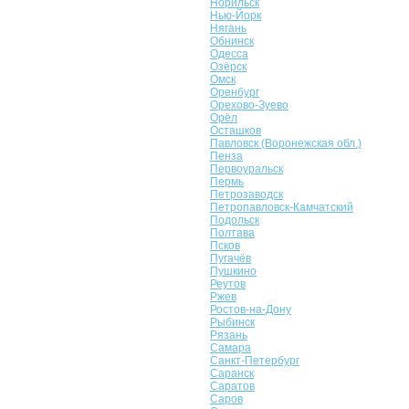
Норильск
Нью-Йорк
Нягань
Обнинск
Одесса
Озёрск
Омск
Оренбург
Орехово-Зуево
Орёл
Осташков
Павловск (Воронежская обл.)
Пенза
Первоуральск
Пермь
Петрозаводск
Петропавловск-Камчатский
Подольск
Полтава
Псков
Пугачёв
Пушкино
Реутов
Ржев
Ростов-на-Дону
Рыбинск
Рязань
Самара
Санкт-Петербург
Саранск
Саратов
Саров