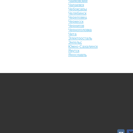
Чайковский
Чапаевск
Чебоксары
Челябинск
Череповец
Черкесск
Чернигов
Черноголовка
Чита
Электросталь
Энгельс
Южно-Сахалинск
Якутск
Ярославль