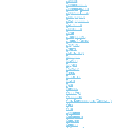
Саянск
Севастополь
Северодвинск
Сергиев Посад
Сестрорецк
Симферополь
Смоленск
Снежинск
Сочи
Ставрополь
Старый Оскол
Суздаль
Сургут
Сыктывкар
Таганрог
Тамбов
Таруса
Тбилиси
Тверь
Тольятти
Томск
Тула
Тюмень
Улан-Удэ
Ульяновск
Усть-Каменогорск (Оскемен)
Уфа
Ухта
Фрязино
Хабаровск
Харьков
Херсон