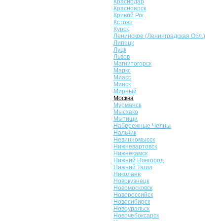
Краснодар
Красноярск
Кривой Рог
Кстово
Курск
Ленинское (Ленинградская Обл.)
Липецк
Луцк
Львов
Магнитогорск
Маркс
Миасс
Минск
Мирный
Москва
Мурманск
Мысхако
Мытищи
Набережные Челны
Нальчик
Невинномысск
Нижневартовск
Нижнекамск
Нижний Новгород
Нижний Тагил
Николаев
Новокузнецк
Новомосковск
Новороссийск
Новосибирск
Новоуральск
Новочебоксарск