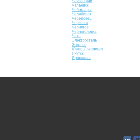
Чайковский
Чапаевск
Чебоксары
Челябинск
Череповец
Черкесск
Чернигов
Черноголовка
Чита
Электросталь
Энгельс
Южно-Сахалинск
Якутск
Ярославль