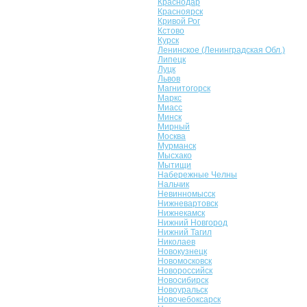
Краснодар
Красноярск
Кривой Рог
Кстово
Курск
Ленинское (Ленинградская Обл.)
Липецк
Луцк
Львов
Магнитогорск
Маркс
Миасс
Минск
Мирный
Москва
Мурманск
Мысхако
Мытищи
Набережные Челны
Нальчик
Невинномысск
Нижневартовск
Нижнекамск
Нижний Новгород
Нижний Тагил
Николаев
Новокузнецк
Новомосковск
Новороссийск
Новосибирск
Новоуральск
Новочебоксарск