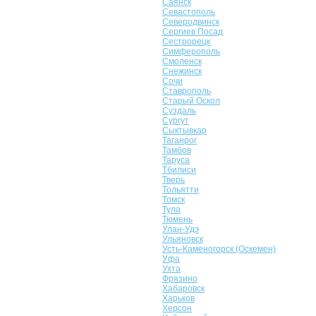
Саянск
Севастополь
Северодвинск
Сергиев Посад
Сестрорецк
Симферополь
Смоленск
Снежинск
Сочи
Ставрополь
Старый Оскол
Суздаль
Сургут
Сыктывкар
Таганрог
Тамбов
Таруса
Тбилиси
Тверь
Тольятти
Томск
Тула
Тюмень
Улан-Удэ
Ульяновск
Усть-Каменогорск (Оскемен)
Уфа
Ухта
Фрязино
Хабаровск
Харьков
Херсон