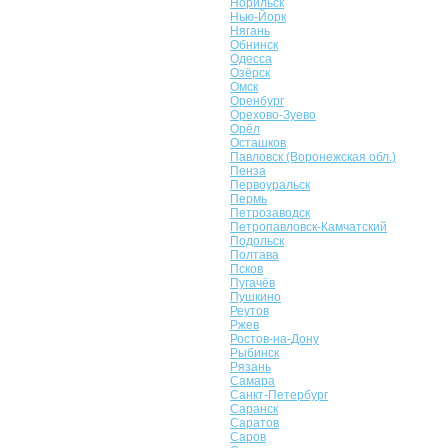
Норильск
Нью-Йорк
Нягань
Обнинск
Одесса
Озёрск
Омск
Оренбург
Орехово-Зуево
Орёл
Осташков
Павловск (Воронежская обл.)
Пенза
Первоуральск
Пермь
Петрозаводск
Петропавловск-Камчатский
Подольск
Полтава
Псков
Пугачёв
Пушкино
Реутов
Ржев
Ростов-на-Дону
Рыбинск
Рязань
Самара
Санкт-Петербург
Саранск
Саратов
Саров