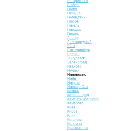
Воскресенск
Выборг
Галич
Гатчина
Геленджик
Глазов
Гомель
Городок
Гродно
Днепр
Долгопрудный
Ейск
Екатеринбург
Ереван
Жигулёвск
Зеленоград
Иваново
Ижевск
Иннополис
Ирбит
Иркутск
Йошкар-Ола
Казань
Калининград
Каменск-Уральский
Кемерово
Киев
Киров
Клин
Когалым
Коломна
Красногорск