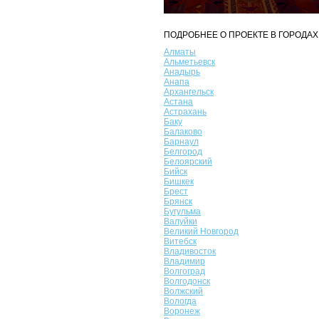
ПОДРОБНЕЕ О ПРОЕКТЕ В ГОРОДАХ
Алматы
Альметьевск
Анадырь
Анапа
Архангельск
Астана
Астрахань
Баку
Балаково
Барнаул
Белгород
Белоярский
Бийск
Бишкек
Брест
Брянск
Бугульма
Валуйки
Великий Новгород
Витебск
Владивосток
Владимир
Волгоград
Волгодонск
Волжский
Вологда
Воронеж