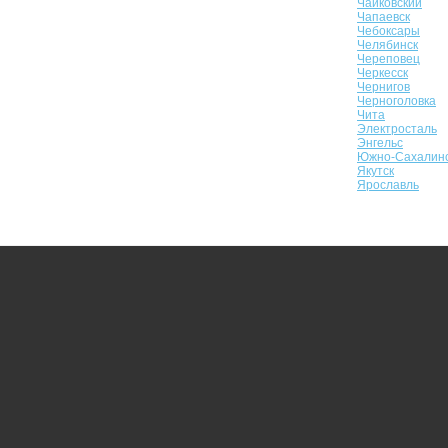
Чайковский
Чапаевск
Чебоксары
Челябинск
Череповец
Черкесск
Чернигов
Черноголовка
Чита
Электросталь
Энгельс
Южно-Сахалин
Якутск
Ярославль