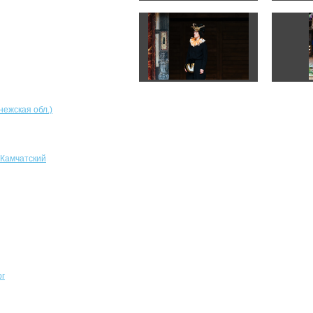
нежская обл.)
-Камчатский
рг