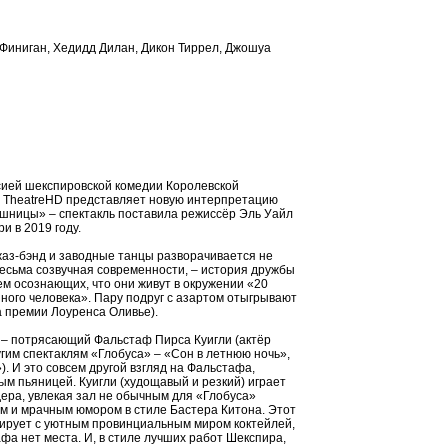
 Финиган, Хедидд Дилан, Дикон Тиррел, Джошуа
сией шекспировской комедии Королевской
т TheatreHD представляет новую интерпретацию
шницы» – спектакль поставила режиссёр Эль Уайл
и в 2019 году.
жаз-бэнд и заводные танцы разворачивается не
весьма созвучная современности, – история дружбы
ем осознающих, что они живут в окружении «20
ного человека». Пару подруг с азартом отыгрывают
а премии Лоуренса Оливье).
) – потрясающий Фальстаф Пирса Куигли (актёр
гим спектаклям «Глобуса» – «Сон в летнюю ночь»,
. И это совсем другой взгляд на Фальстафа,
м пьяницей. Куигли (худощавый и резкий) играет
дера, увлекая зал не обычным для «Глобуса»
м и мрачным юмором в стиле Бастера Китона. Этот
тирует с уютным провинциальным миром коктейлей,
фа нет места. И, в стиле лучших работ Шекспира,