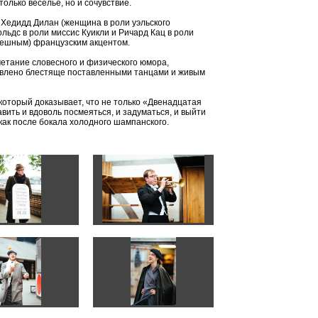
олько веселье, но и сочувствие.
Хедидд Дилан (женщина в роли уэльского
льдс в роли миссис Куикли и Ричард Кац в роли
смешным) французским акцентом.
етание словесного и физического юмора,
авлено блестяще поставленными танцами и живым
 который доказывает, что не только «Двенадцатая
вить и вдоволь посмеяться, и задуматься, и выйти
как после бокала холодного шампанского.