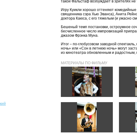
такой Фальстаф возбуждает в зрителях не т
Игру Куикли хорошо оттеняют комедийные 
священника сэра Хью Эванса), Анита Рейно
доктора Каюса, с его тяжелым (и ужасно 
Бешеный темп постановки, остроумное соч
бесчисленное число импровизаций припр
джазом Фрэнка Муна.
Итог – по-глобусовски заводной спектакль,
ночь» или «Сон в летнюю ночь» могут заста
из кинотеатра обновленным и радостным, 
МАТЕРИАЛЫ ПО ФИЛЬМУ
кий