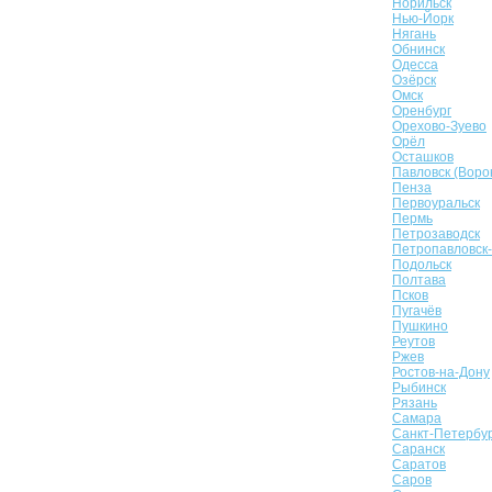
Норильск
Нью-Йорк
Нягань
Обнинск
Одесса
Озёрск
Омск
Оренбург
Орехово-Зуево
Орёл
Осташков
Павловск (Воро
Пенза
Первоуральск
Пермь
Петрозаводск
Петропавловск
Подольск
Полтава
Псков
Пугачёв
Пушкино
Реутов
Ржев
Ростов-на-Дону
Рыбинск
Рязань
Самара
Санкт-Петербу
Саранск
Саратов
Саров