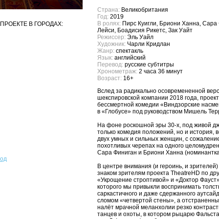
Страна:
Великобритания
Год:
2019
В ролях:
Пирс Куигли, Бриони Ханна, Сара
ПРОЕКТЕ В ГОРОДАХ:
Лейси, Боадисия Рикетс, Зак Уайт
Режиссер:
Эль Уайл
Художник:
Чарли Кридлан
Жанр:
спектакль
Язык:
английский
Перевод:
русские субтитры
Хронометраж:
2 часа 36 минут
Возраст:
16+
Вслед за радикально осовремененной вер
шекспировской компании 2018 года, проек
бессмертной комедии «Виндзорские насме
в «Глобусе» под руководством Мишель Терр
На фоне роскошной эры 30-х, под живой д
только комедия положений, но и история, 
двух умных и сильных женщин, с сожалени
похотливых черепах на одного целомудрен
Сара Финиган и Бриони Ханна (номинантк
род
В центре внимания (и героинь, и зрителей
знаком зрителям проекта TheatreHD по дру
«Укрощение строптивой» и «Доктор Фауст»)
которого мы привыкли воспринимать толсты
саркастичного и даже сдержанного аутсай
сломом «четвертой стены», а отстраненны
налёт мрачной меланхолии резко контрас
танцев и охоты, в котором рыцарю Фальста