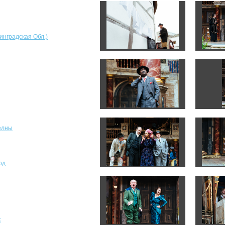
инградская Обл.)
елны
од
к