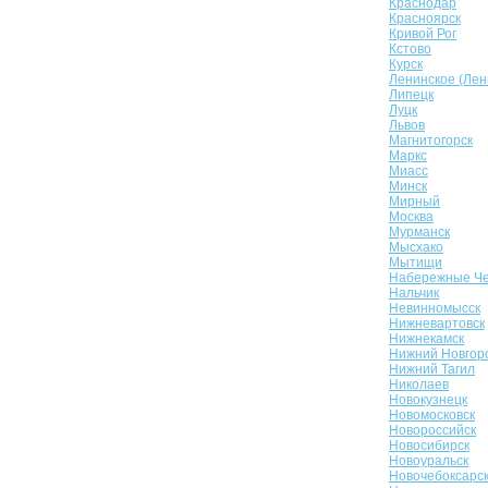
Краснодар
Красноярск
Кривой Рог
Кстово
Курск
Ленинское (Лен
Липецк
Луцк
Львов
Магнитогорск
Маркс
Миасс
Минск
Мирный
Москва
Мурманск
Мысхако
Мытищи
Набережные Ч
Нальчик
Невинномысск
Нижневартовск
Нижнекамск
Нижний Новгор
Нижний Тагил
Николаев
Новокузнецк
Новомосковск
Новороссийск
Новосибирск
Новоуральск
Новочебоксарс