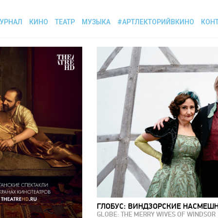
УРНАЛ
КИНО
ТЕАТР
МУЗЫКА
#АРТЛЕКТОРИЙВКИНО
КОН
ГЛОБУС: ВИНДЗОРСКИЕ НАСМЕШ
GLOBE: THE MERRY WIVES OF WINDSOR