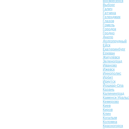
Воскресенск
Выборг
Галич
Гатчина
Геленджик
Глазов
Гомель
Городок
Гродно
Днепр
Долгопрудный
Ейск
Екатеринбург
Ереван
Жигулёвск
Зеленоград
Иваново
Ижевск
Иннополис
Ирбит
Иркутск
Йошкар-Ола
Казань
Калининград
Каменск-Уральс
Кемерово
Киев
Киров
Клин
Когалым
Коломна
Красногорск