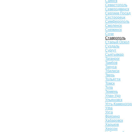
Саянск
Севастополь
Северодвинск
Сергиев Посад
Сестрорецк
Симферополь
Смоленск
Снежинск
Сочи
Ставрополь
Старый Оскол
Суздаль
Сургут
Сыктывкар
Таганрог
Тамбов
Таруса
Тбилиси
Тверь
Тольятти
Томск
Тула
Тюмень
Улан-Удэ
Ульяновск
Усть-Каменогор
Уфа
Ухта
Фрязино
Хабаровск
Харьков
Херсон