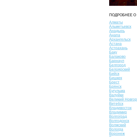
ПОДРОБНЕЕ О 
Алматы
Альметьевск
Анадырь
Анапа
Архангельск
Астана
Астрахань
Баку
Балаково
Барнаул
Белгород
Белоярский
Бийск
Бишкек
Брест
Брянск
Бугульма
Валуйки
Великий Новго
Витебск
Владивосток
Владимир
Волгоград
Волгодонск
Волжский
Вологда
Воронеж