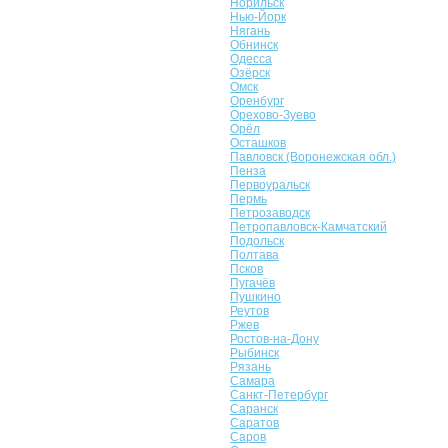
Норильск
Нью-Йорк
Нягань
Обнинск
Одесса
Озёрск
Омск
Оренбург
Орехово-Зуево
Орёл
Осташков
Павловск (Воронежская обл.)
Пенза
Первоуральск
Пермь
Петрозаводск
Петропавловск-Камчатский
Подольск
Полтава
Псков
Пугачёв
Пушкино
Реутов
Ржев
Ростов-на-Дону
Рыбинск
Рязань
Самара
Санкт-Петербург
Саранск
Саратов
Саров