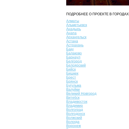
ПОДРОБНЕЕ О ПРОЕКТЕ В ГОРОДАХ
Алматы
Альметьевск
Анадырь
Анапа
Архангельск
Астана
Астрахань
Баку
Балаково
Барнаул
Белгород
Белоярский
Бийск
Бишкек
Брест
Брянск
Бугульма
Валуйки
Великий Новгород
Витебск
Владивосток
Владимир
Волгоград
Волгодонск
Волжский
Вологда
Воронеж