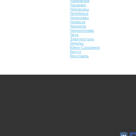
Чайковский
Чапаевск
Чебоксары
Челябинск
Череповец
Черкесск
Чернигов
Черноголовка
Чита
Электросталь
Энгельс
Южно-Сахалинск
Якутск
Ярославль