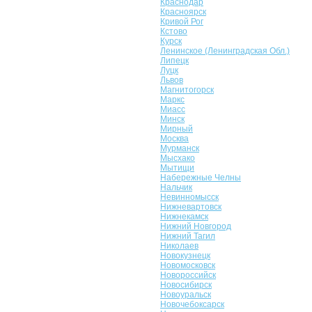
Краснодар
Красноярск
Кривой Рог
Кстово
Курск
Ленинское (Ленинградская Обл.)
Липецк
Луцк
Львов
Магнитогорск
Маркс
Миасс
Минск
Мирный
Москва
Мурманск
Мысхако
Мытищи
Набережные Челны
Нальчик
Невинномысск
Нижневартовск
Нижнекамск
Нижний Новгород
Нижний Тагил
Николаев
Новокузнецк
Новомосковск
Новороссийск
Новосибирск
Новоуральск
Новочебоксарск