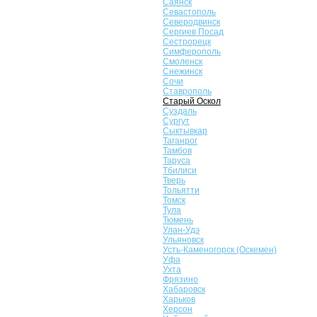
Саянск
Севастополь
Северодвинск
Сергиев Посад
Сестрорецк
Симферополь
Смоленск
Снежинск
Сочи
Ставрополь
Старый Оскол
Суздаль
Сургут
Сыктывкар
Таганрог
Тамбов
Таруса
Тбилиси
Тверь
Тольятти
Томск
Тула
Тюмень
Улан-Удэ
Ульяновск
Усть-Каменогорск (Оскемен)
Уфа
Ухта
Фрязино
Хабаровск
Харьков
Херсон