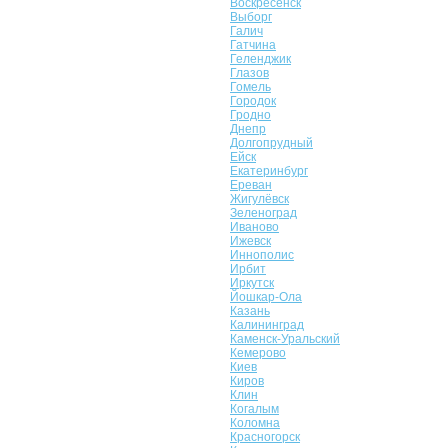
Воскресенск
Выборг
Галич
Гатчина
Геленджик
Глазов
Гомель
Городок
Гродно
Днепр
Долгопрудный
Ейск
Екатеринбург
Ереван
Жигулёвск
Зеленоград
Иваново
Ижевск
Иннополис
Ирбит
Иркутск
Йошкар-Ола
Казань
Калининград
Каменск-Уральский
Кемерово
Киев
Киров
Клин
Когалым
Коломна
Красногорск