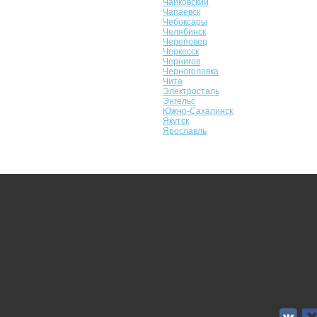
Чайковский
Чапаевск
Чебоксары
Челябинск
Череповец
Черкесск
Чернигов
Черноголовка
Чита
Электросталь
Энгельс
Южно-Сахалинск
Якутск
Ярославль