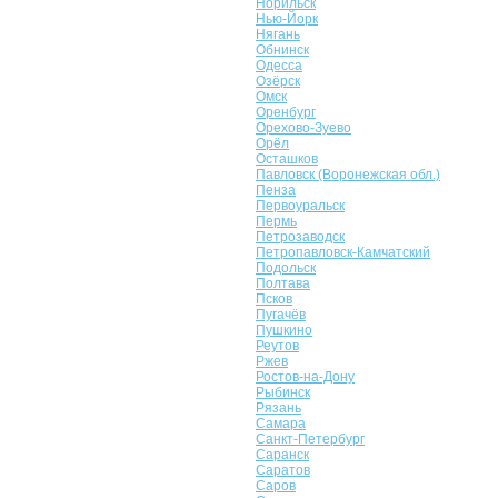
Норильск
Нью-Йорк
Нягань
Обнинск
Одесса
Озёрск
Омск
Оренбург
Орехово-Зуево
Орёл
Осташков
Павловск (Воронежская обл.)
Пенза
Первоуральск
Пермь
Петрозаводск
Петропавловск-Камчатский
Подольск
Полтава
Псков
Пугачёв
Пушкино
Реутов
Ржев
Ростов-на-Дону
Рыбинск
Рязань
Самара
Санкт-Петербург
Саранск
Саратов
Саров