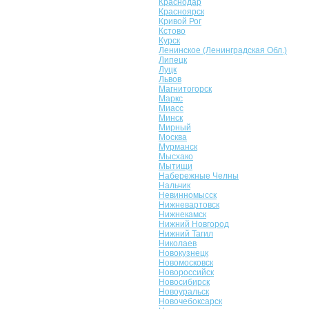
Краснодар
Красноярск
Кривой Рог
Кстово
Курск
Ленинское (Ленинградская Обл.)
Липецк
Луцк
Львов
Магнитогорск
Маркс
Миасс
Минск
Мирный
Москва
Мурманск
Мысхако
Мытищи
Набережные Челны
Нальчик
Невинномысск
Нижневартовск
Нижнекамск
Нижний Новгород
Нижний Тагил
Николаев
Новокузнецк
Новомосковск
Новороссийск
Новосибирск
Новоуральск
Новочебоксарск