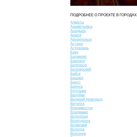
ПОДРОБНЕЕ О ПРОЕКТЕ В ГОРОДАХ
Алматы
Альметьевск
Анадырь
Анапа
Архангельск
Астана
Астрахань
Баку
Балаково
Барнаул
Белгород
Белоярский
Бийск
Бишкек
Брест
Брянск
Бугульма
Валуйки
Великий Новгород
Витебск
Владивосток
Владимир
Волгоград
Волгодонск
Волжский
Вологда
Воронеж