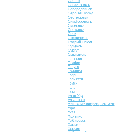
Саянск
Севастополь
Северодвинск
Сергиев Посад
Сестрорецк
Симферополь
Смоленск
Снежинск
Сочи
Ставрополь
Старый Оскол
Суздаль
Сургут
Сыктывкар
Таганрог
Тамбов
Таруса
Тбилиси
Тверь
Тольятти
Томск
Тула
Тюмень
Улан-Удэ
Ульяновск
Усть-Каменогорск (Оскемен)
Уфа
Ухта
Фрязино
Хабаровск
Харьков
Херсон