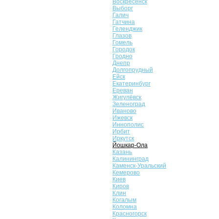
Воскресенск
Выборг
Галич
Гатчина
Геленджик
Глазов
Гомель
Городок
Гродно
Днепр
Долгопрудный
Ейск
Екатеринбург
Ереван
Жигулёвск
Зеленоград
Иваново
Ижевск
Иннополис
Ирбит
Иркутск
Йошкар-Ола
Казань
Калининград
Каменск-Уральский
Кемерово
Киев
Киров
Клин
Когалым
Коломна
Красногорск