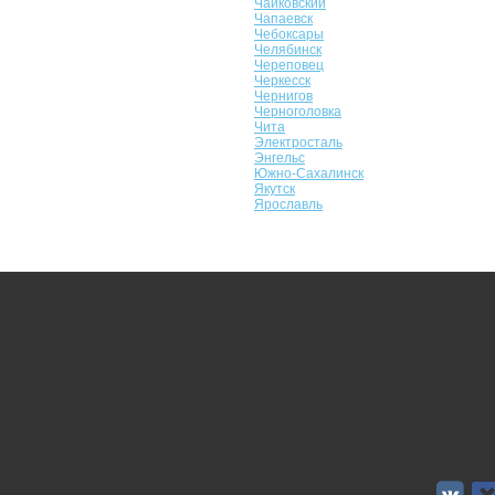
Чайковский
Чапаевск
Чебоксары
Челябинск
Череповец
Черкесск
Чернигов
Черноголовка
Чита
Электросталь
Энгельс
Южно-Сахалинск
Якутск
Ярославль