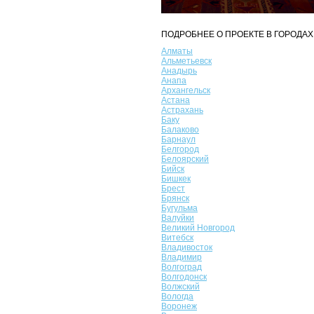
ПОДРОБНЕЕ О ПРОЕКТЕ В ГОРОДАХ
Алматы
Альметьевск
Анадырь
Анапа
Архангельск
Астана
Астрахань
Баку
Балаково
Барнаул
Белгород
Белоярский
Бийск
Бишкек
Брест
Брянск
Бугульма
Валуйки
Великий Новгород
Витебск
Владивосток
Владимир
Волгоград
Волгодонск
Волжский
Вологда
Воронеж