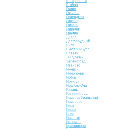
Воскресенск
Выборг
Галич
Гатчина
Геленджик
Глазов
Гомель
Городок
Гродно
Днепр
Долгопрудный
Ейск
Екатеринбург
Ереван
Жигулёвск
Зеленоград
Иваново
Ижевск
Иннополис
Ирбит
Иркутск
Йошкар-Ола
Казань
Калининград
Каменск-Уральский
Кемерово
Киев
Киров
Клин
Когалым
Коломна
Красногорск