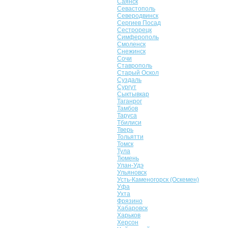
Саянск
Севастополь
Северодвинск
Сергиев Посад
Сестрорецк
Симферополь
Смоленск
Снежинск
Сочи
Ставрополь
Старый Оскол
Суздаль
Сургут
Сыктывкар
Таганрог
Тамбов
Таруса
Тбилиси
Тверь
Тольятти
Томск
Тула
Тюмень
Улан-Удэ
Ульяновск
Усть-Каменогорск (Оскемен)
Уфа
Ухта
Фрязино
Хабаровск
Харьков
Херсон