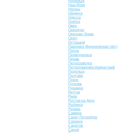
Норильск
Нью-Йорк
Нягань
Обнинск
Одесса
Озёрск
Омск
Оренбург
Орехово-Зуево
Орёл
Осташков
Павловск (Воронежская обл.)
Пенза
Первоуральск
Пермь
Петрозаводск
Петропавловск-Камчатский
Подольск
Полтава
Псков
Пугачёв
Пушкино
Реутов
Ржев
Ростов-на-Дону
Рыбинск
Рязань
Самара
Санкт-Петербург
Саранск
Саратов
Саров