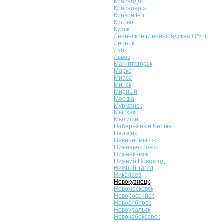
Краснодар
Красноярск
Кривой Рог
Кстово
Курск
Ленинское (Ленинградская Обл.)
Липецк
Луцк
Львов
Магнитогорск
Маркс
Миасс
Минск
Мирный
Москва
Мурманск
Мысхако
Мытищи
Набережные Челны
Нальчик
Невинномысск
Нижневартовск
Нижнекамск
Нижний Новгород
Нижний Тагил
Николаев
Новокузнецк
Новомосковск
Новороссийск
Новосибирск
Новоуральск
Новочебоксарск