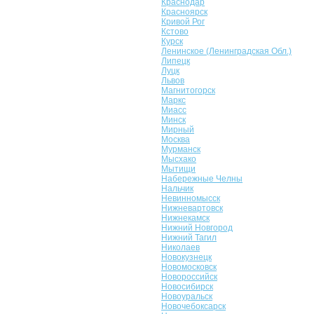
Краснодар
Красноярск
Кривой Рог
Кстово
Курск
Ленинское (Ленинградская Обл.)
Липецк
Луцк
Львов
Магнитогорск
Маркс
Миасс
Минск
Мирный
Москва
Мурманск
Мысхако
Мытищи
Набережные Челны
Нальчик
Невинномысск
Нижневартовск
Нижнекамск
Нижний Новгород
Нижний Тагил
Николаев
Новокузнецк
Новомосковск
Новороссийск
Новосибирск
Новоуральск
Новочебоксарск