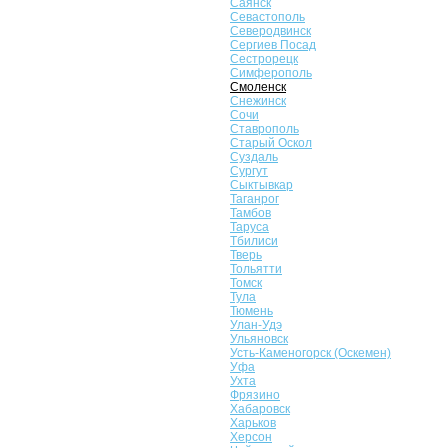
Саянск
Севастополь
Северодвинск
Сергиев Посад
Сестрорецк
Симферополь
Смоленск
Снежинск
Сочи
Ставрополь
Старый Оскол
Суздаль
Сургут
Сыктывкар
Таганрог
Тамбов
Таруса
Тбилиси
Тверь
Тольятти
Томск
Тула
Тюмень
Улан-Удэ
Ульяновск
Усть-Каменогорск (Оскемен)
Уфа
Ухта
Фрязино
Хабаровск
Харьков
Херсон