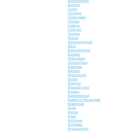
Воскресенск
Выборг
Галич
Гатчина
Геленджик
Глазов
Гомель
Городок
Гродно
Днепр
Долгопрудный
Ейск
Екатеринбург
Ереван
Жигулёвск
Зеленоград
Иваново
Ижевск
Иннополис
Ирбит
Иркутск
Йошкар-Ола
Казань
Калининград
Каменск-Уральский
Кемерово
Киев
Киров
Клин
Когалым
Коломна
Красногорск