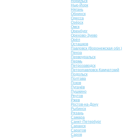
Норильск
Нью-Йорк
Нягань
Обнинск
Одесса
Озёрск
Омск
Оренбург
Орехово-Зуево
Орёл
Осташков
Павловск (Воронежская обл.)
Пенза
Первоуральск
Пермь
Петрозаводск
Петропавловск-Камчатский
Подольск
Полтава
Псков
Пугачёв
Пушкино
Реутов
Ржев
Ростов-на-Дону
Рыбинск
Рязань
Самара
Санкт-Петербург
Саранск
Саратов
Саров