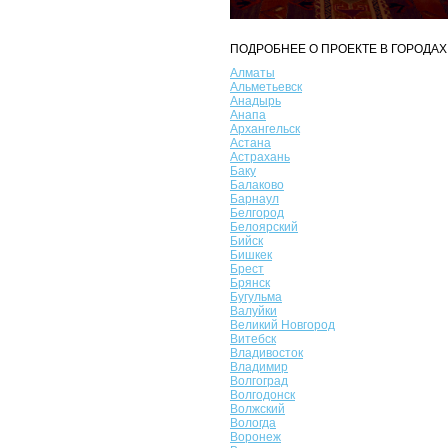
ПОДРОБНЕЕ О ПРОЕКТЕ В ГОРОДАХ
Алматы
Альметьевск
Анадырь
Анапа
Архангельск
Астана
Астрахань
Баку
Балаково
Барнаул
Белгород
Белоярский
Бийск
Бишкек
Брест
Брянск
Бугульма
Валуйки
Великий Новгород
Витебск
Владивосток
Владимир
Волгоград
Волгодонск
Волжский
Вологда
Воронеж