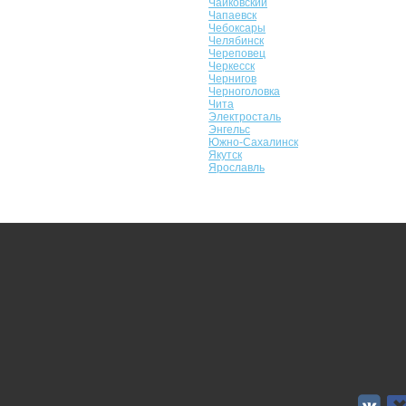
Чайковский
Чапаевск
Чебоксары
Челябинск
Череповец
Черкесск
Чернигов
Черноголовка
Чита
Электросталь
Энгельс
Южно-Сахалинск
Якутск
Ярославль