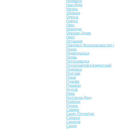
Норильск
Нью-Йорк
Нягань
Обнинск
Одесса
Озёрск
Омск
Оренбург
Орехово-Зуево
Орёл
Осташков
Павловск (Воронежская обл.)
Пенза
Первоуральск
Пермь
Петрозаводск
Петропавловск-Камчатский
Подольск
Полтава
Псков
Пугачёв
Пушкино
Реутов
Ржев
Ростов-на-Дону
Рыбинск
Рязань
Самара
Санкт-Петербург
Саранск
Саратов
Саров