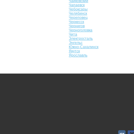
Чайковский
Чапаевск
Чебоксары
Челябинск
Череповец
Черкесск
Чернигов
Черноголовка
Чита
Электросталь
Энгельс
Южно-Сахалинск
Якутск
Ярославль