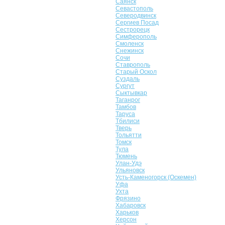
Саянск
Севастополь
Северодвинск
Сергиев Посад
Сестрорецк
Симферополь
Смоленск
Снежинск
Сочи
Ставрополь
Старый Оскол
Суздаль
Сургут
Сыктывкар
Таганрог
Тамбов
Таруса
Тбилиси
Тверь
Тольятти
Томск
Тула
Тюмень
Улан-Удэ
Ульяновск
Усть-Каменогорск (Оскемен)
Уфа
Ухта
Фрязино
Хабаровск
Харьков
Херсон