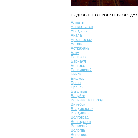
ПОДРОБНЕЕ О ПРОЕКТЕ В ГОРОДАХ
Алматы
Альметьевск
Анадырь
Анапа
Архангельск
Астана
Астрахань
Баку
Балаково
Барнаул
Белгород
Белоярский
Бийск
Бишкек
Брест
Брянск
Бугульма
Валуйки
Великий Новгород
Витебск
Владивосток
Владимир
Волгоград
Волгодонск
Волжский
Вологда
Воронеж