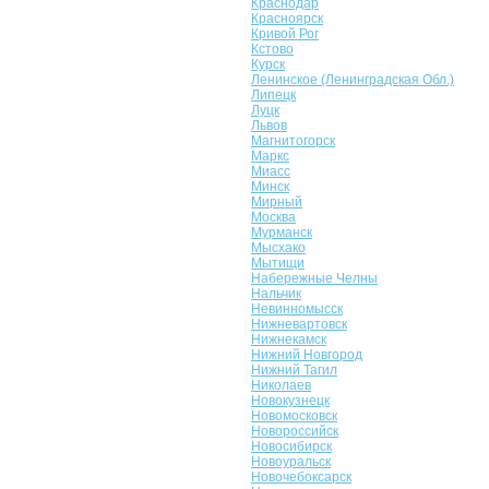
Краснодар
Красноярск
Кривой Рог
Кстово
Курск
Ленинское (Ленинградская Обл.)
Липецк
Луцк
Львов
Магнитогорск
Маркс
Миасс
Минск
Мирный
Москва
Мурманск
Мысхако
Мытищи
Набережные Челны
Нальчик
Невинномысск
Нижневартовск
Нижнекамск
Нижний Новгород
Нижний Тагил
Николаев
Новокузнецк
Новомосковск
Новороссийск
Новосибирск
Новоуральск
Новочебоксарск