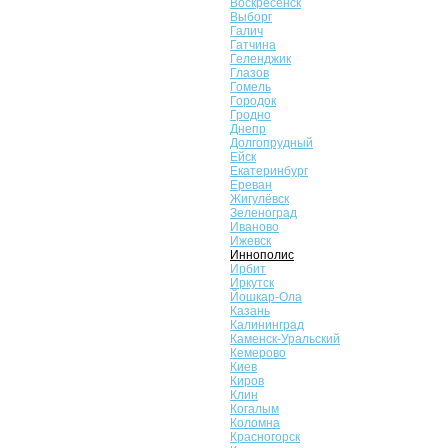
Воскресенск
Выборг
Галич
Гатчина
Геленджик
Глазов
Гомель
Городок
Гродно
Днепр
Долгопрудный
Ейск
Екатеринбург
Ереван
Жигулёвск
Зеленоград
Иваново
Ижевск
Иннополис
Ирбит
Иркутск
Йошкар-Ола
Казань
Калининград
Каменск-Уральский
Кемерово
Киев
Киров
Клин
Когалым
Коломна
Красногорск