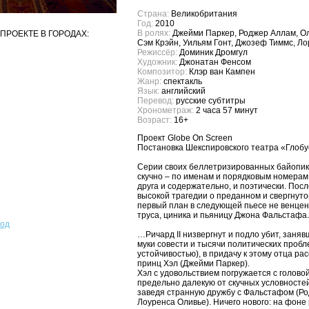
Страна:
Великобритания
Год:
2010
В ролях:
Джейми Паркер, Роджер Аллам, Ол
ПРОЕКТЕ В ГОРОДАХ:
Сэм Крэйн, Уильям Гонт, Джозеф Тиммс, Л
Режиссёр:
Доминик Дромгул
Художник:
Джонатан Фенсом
Композитор:
Клэр ван Кампен
Жанр:
спектакль
Язык:
английский
Перевод:
русские субтитры
Хронометраж:
2 часа 57 минут
Возраст:
16+
Проект Globe On Screen
Постановка Шекспировского театра «Глобу
Серии своих беллетризированных байопик
скучно – по именам и порядковым номерам 
друга и содержательно, и поэтически. По
высокой трагедии о преданном и свергнуто
первый план в следующей пьесе не венцен
труса, циника и пьяницу Джона Фальстафа
род
…Ричард II низвергнут и подло убит, заняв
муки совести и тысячи политических пробл
устойчивостью), в придачу к этому отца р
принц Хэл (Джейми Паркер).
Хэл с удовольствием погружается с голово
предельно далекую от скучных условностей
заведя странную дружбу с Фальстафом (Ро
Лоуренса Оливье). Ничего нового: на фоне 