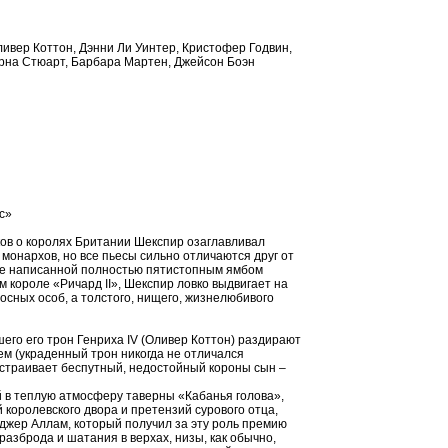
ивер Коттон, Дэнни Ли Уинтер, Кристофер Годвин,
орна Стюарт, Барбара Мартен, Джейсон Боэн
с»
ов о королях Британии Шекспир озаглавливал
монархов, но все пьесы сильно отличаются друг от
сле написанной полностью пятистопным ямбом
м короле «Ричард II», Шекспир ловко выдвигает на
осных особ, а толстого, нищего, жизнелюбивого
.
шего его трон Генриха IV (Оливер Коттон) раздирают
ем (украденный трон никогда не отличался
асстраивает беспутный, недостойный короны сын –
й в теплую атмосферу таверны «Кабанья голова»,
 королевского двора и претензий сурового отца,
джер Аллам, который получил за эту роль премию
разброда и шатания в верхах, низы, как обычно,