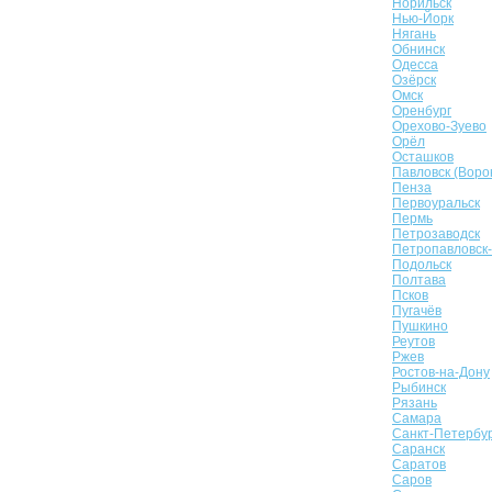
Норильск
Нью-Йорк
Нягань
Обнинск
Одесса
Озёрск
Омск
Оренбург
Орехово-Зуево
Орёл
Осташков
Павловск (Воро
Пенза
Первоуральск
Пермь
Петрозаводск
Петропавловск
Подольск
Полтава
Псков
Пугачёв
Пушкино
Реутов
Ржев
Ростов-на-Дону
Рыбинск
Рязань
Самара
Санкт-Петербу
Саранск
Саратов
Саров