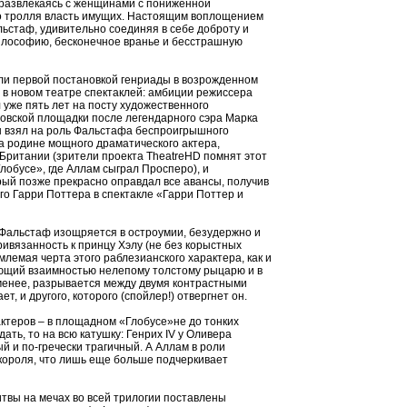
, развлекаясь с женщинами с пониженной
ло тролля власть имущих. Настоящим воплощением
ьстаф, удивительно соединяя в себе доброту и
илософию, бесконечное вранье и бесстрашную
тали первой постановкой генриады в возрожденном
 в новом театре спектаклей: амбиции режиссера
 уже пять лет на посту художественного
овской площадки после легендарного сэра Марка
н взял на роль Фальстафа беспроигрышного
а родине мощного драматического актера,
 Британии (зрители проекта TheatreHD помнят этот
лобусе», где Аллам сыграл Просперо), и
ый позже прекрасно оправдал все авансы, получив
о Гарри Поттера в спектакле «Гарри Поттер и
: Фальстаф изощряется в остроумии, безудержно и
ивязанность к принцу Хэлу (не без корыстных
млемая черта этого раблезианского характера, как и
ающий взаимностью нелепому толстому рыцарю и в
 менее, разрывается между двумя контрастными
ет, и другого, которого (спойлер!) отвергнет он.
актеров – в площадном «Глобусе»не до тонких
ать, то на всю катушку: Генрих IV у Оливера
 и по-гречески трагичный. А Аллам в роли
короля, что лишь еще больше подчеркивает
итвы на мечах во всей трилогии поставлены