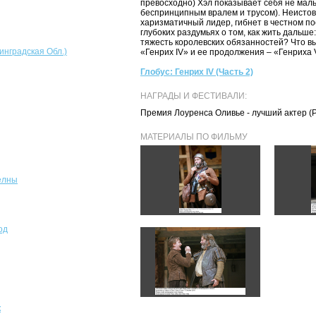
превосходно) Хэл показывает себя не маль
беспринципным вралем и трусом). Неистов
харизматичный лидер, гибнет в честном по
глубоких раздумьях о том, как жить дальше
тяжесть королевских обязанностей? Что в
инградская Обл.)
«Генрих IV» и ее продолжения – «Генриха 
Глобус: Генрих IV (Часть 2)
НАГРАДЫ И ФЕСТИВАЛИ:
Премия Лоуренса Оливье - лучший актер (
МАТЕРИАЛЫ ПО ФИЛЬМУ
елны
од
к