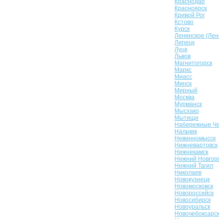
Краснодар
Красноярск
Кривой Рог
Кстово
Курск
Ленинское (Лен
Липецк
Луцк
Львов
Магнитогорск
Маркс
Миасс
Минск
Мирный
Москва
Мурманск
Мысхако
Мытищи
Набережные Ч
Нальчик
Невинномысск
Нижневартовск
Нижнекамск
Нижний Новгор
Нижний Тагил
Николаев
Новокузнецк
Новомосковск
Новороссийск
Новосибирск
Новоуральск
Новочебоксарс