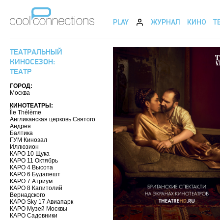
PLAY
ЖУРНАЛ
КИНО
Т
ТЕАТРАЛЬНЫЙ
КИНОСЕЗОН:
ТЕАТР
ГОРОД:
Москва
КИНОТЕАТРЫ:
Île Thélème
Англиканская церковь Святого
Андрея
Балтика
ГУМ Кинозал
Иллюзион
КАРО 10 Щука
КАРО 11 Октябрь
КАРО 4 Высота
КАРО 6 Будапешт
КАРО 7 Атриум
КАРО 8 Капитолий
Вернадского
КАРО Sky 17 Авиапарк
КАРО Музей Москвы
КАРО Садовники