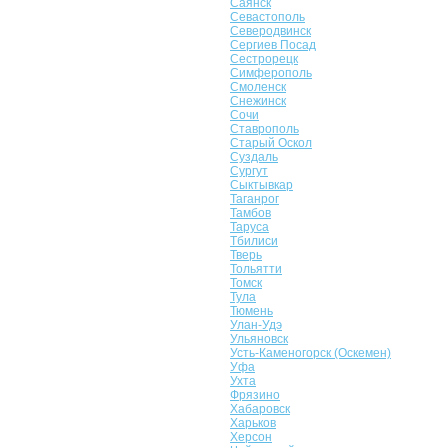
Саянск
Севастополь
Северодвинск
Сергиев Посад
Сестрорецк
Симферополь
Смоленск
Снежинск
Сочи
Ставрополь
Старый Оскол
Суздаль
Сургут
Сыктывкар
Таганрог
Тамбов
Таруса
Тбилиси
Тверь
Тольятти
Томск
Тула
Тюмень
Улан-Удэ
Ульяновск
Усть-Каменогорск (Оскемен)
Уфа
Ухта
Фрязино
Хабаровск
Харьков
Херсон