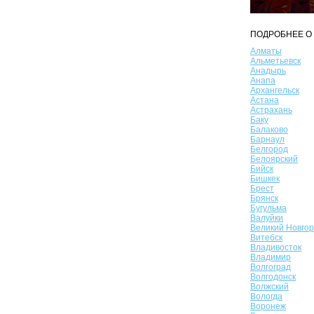
ПОДРОБНЕЕ О 
Алматы
Альметьевск
Анадырь
Анапа
Архангельск
Астана
Астрахань
Баку
Балаково
Барнаул
Белгород
Белоярский
Бийск
Бишкек
Брест
Брянск
Бугульма
Валуйки
Великий Новго
Витебск
Владивосток
Владимир
Волгоград
Волгодонск
Волжский
Вологда
Воронеж