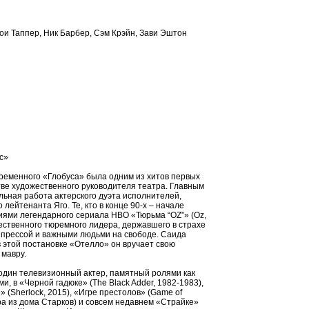
ои Таппер, Ник Барбер, Сэм Крэйн, Зави Эштон
с»
ременного «Глобуса» была одним из хитов первых
тве художественного руководителя театра. Главным
льная работа актерского дуэта исполнителей,
 лейтенанта Яго. Те, кто в конце 90-х – начале
тиями легендарного сериала HBO «Тюрьма “ОZ”» (Oz,
ественного тюремного лидера, державшего в страхе
с прессой и важными людьми на свободе. Саида
 этой постановке «Отелло» он вручает свою
 мавру.
дин телевизионный актер, памятный ролями как
, в «Черной гадюке» (The Black Adder, 1982-1983),
» (Sherlock, 2015), «Игре престолов» (Game of
ера из дома Старков) и совсем недавнем «Страйке»