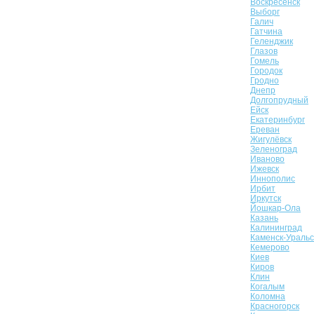
Воскресенск
Выборг
Галич
Гатчина
Геленджик
Глазов
Гомель
Городок
Гродно
Днепр
Долгопрудный
Ейск
Екатеринбург
Ереван
Жигулёвск
Зеленоград
Иваново
Ижевск
Иннополис
Ирбит
Иркутск
Йошкар-Ола
Казань
Калининград
Каменск-Уральс
Кемерово
Киев
Киров
Клин
Когалым
Коломна
Красногорск