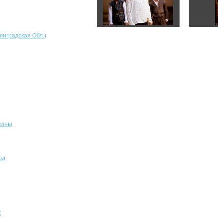
инградская Обл.)
елны
од
к