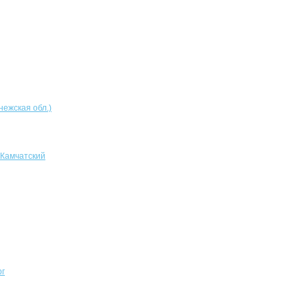
нежская обл.)
-Камчатский
рг