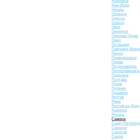
Норильск
Нью-Йорк
Нягань
Обнинск
Одесса
Озёрск
Омск
Оренбург
Орехово-Зуево
Орёл
Осташков
Павловск (Воро
Пенза
Первоуральск
Пермь
Петрозаводск
Петропавловск
Подольск
Полтава
Псков
Пугачёв
Пушкино
Реутов
Ржев
Ростов-на-Дону
Рыбинск
Рязань
Самара
Санкт-Петербу
Саранск
Саратов
Саров