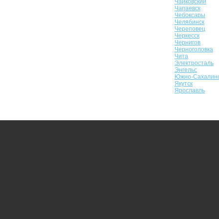
Чайковский
Чапаевск
Чебоксары
Челябинск
Череповец
Черкесск
Чернигов
Черноголовка
Чита
Электросталь
Энгельс
Южно-Сахалин
Якутск
Ярославль