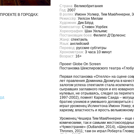
Страна:
Великобритания
Год:
2007
В ролях:
Имонн Уолкер, Тим МакИннерни, З
ПРОЕКТЕ В ГОРОДАХ:
Режиссёр:
Уилсон Милам
Художник:
Дик Бёрд
Композитор:
Стивен Уорбек
Хореография:
Шан Уильямс
Постановщик боев:
Филипп Д’Орлеонc
Жанр:
спектакль
Язык:
английский
Перевод:
русские субтитры
Хронометраж:
3 часа 10 минут
Возраст:
16+
Проект Globe On Screen
Постановка Шекспировского театра «Глобу
Первая постановка «Отелло» на сцене сов
лет правления Доминика Дромгула в качес
залогом успеха спектакля стала исключите
сыгравших заглавного героя и его коварного
нулевых, не отрываясь, следил за перипе
род
1997-2002), помнят Карима Саида – могущ
братию узников и умевшего договориться 
играл уроженец Иcлингтона Имонн Уокер; в
харизму, властность и ярость вельможному
Уроженец Чешира Тим МакИннерни – еще о
комическими, так и самыми жестокосердными
«Чужестранке» (Outlander, 2014), «Шерлоке
Thrones, 2011; там он играл Роберта Глов