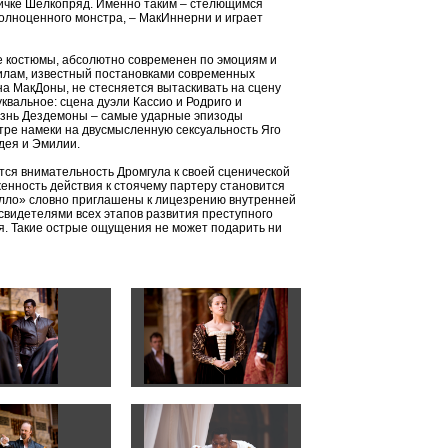
 кличке Шелкопряд. Именно таким – стелющимся
полноценного монстра, – МакИннерни и играет
е костюмы, абсолютно современен по эмоциям и
илам, известный постановками современных
на МакДоны, не стесняется вытаскивать на сцену
уквальное: сцена дуэли Кассио и Родриго и
изнь Дездемоны – самые ударные эпизоды
тре намеки на двусмысленную сексуальность Яго
дея и Эмилии.
тся внимательность Дромгула к своей сценической
енность действия к стоячему партеру становится
елло» словно приглашены к лицезрению внутренней
видетелями всех этапов развития преступного
я. Такие острые ощущения не может подарить ни