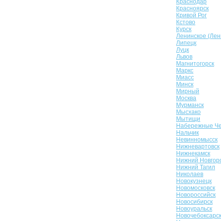
Краснодар
Красноярск
Кривой Рог
Кстово
Курск
Ленинское (Лен
Липецк
Луцк
Львов
Магнитогорск
Маркс
Миасс
Минск
Мирный
Москва
Мурманск
Мысхако
Мытищи
Набережные Ч
Нальчик
Невинномысск
Нижневартовск
Нижнекамск
Нижний Новгор
Нижний Тагил
Николаев
Новокузнецк
Новомосковск
Новороссийск
Новосибирск
Новоуральск
Новочебоксарс