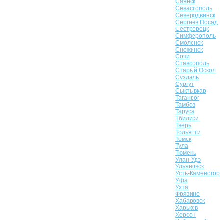
Саянск
Севастополь
Северодвинск
Сергиев Посад
Сестрорецк
Симферополь
Смоленск
Снежинск
Сочи
Ставрополь
Старый Оскол
Суздаль
Сургут
Сыктывкар
Таганрог
Тамбов
Таруса
Тбилиси
Тверь
Тольятти
Томск
Тула
Тюмень
Улан-Удэ
Ульяновск
Усть-Каменогор
Уфа
Ухта
Фрязино
Хабаровск
Харьков
Херсон