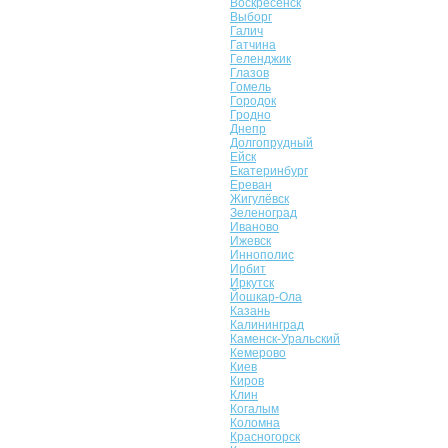
Воскресенск
Выборг
Галич
Гатчина
Геленджик
Глазов
Гомель
Городок
Гродно
Днепр
Долгопрудный
Ейск
Екатеринбург
Ереван
Жигулёвск
Зеленоград
Иваново
Ижевск
Иннополис
Ирбит
Иркутск
Йошкар-Ола
Казань
Калининград
Каменск-Уральский
Кемерово
Киев
Киров
Клин
Когалым
Коломна
Красногорск