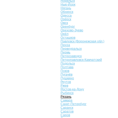
Норильск
Нью-Йорк
Нягань
Обнинск
Одесса
Озёрск
Омск
Оренбург
Орехово-Зуево
Орёл
Осташков
Павловск (Воронежская обл.)
Пенза
Первоуральск
Пермь
Петрозаводск
Петропавловск-Камчатский
Подольск
Полтава
Псков
Пугачёв
Пушкино
Реутов
Ржев
Ростов-на-Дону
Рыбинск
Рязань
Самара
Санкт-Петербург
Саранск
Саратов
Саров