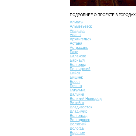
ПОДРОБНЕЕ О ПРОЕКТЕ В ГОРОДАХ
Алматы
Альметьевск
Анадырь
Анапа
Архангельск
Астана
Астрахань
Баку
Балаково
Барнаул
Белгород
Белоярский
Бийск
Бишкек
Брест
Брянск
Бугульма
Валуйки
Великий Новгород
Витебск
Владивосток
Владимир
Волгоград
Волгодонск
Волжский
Вологда
Воронеж