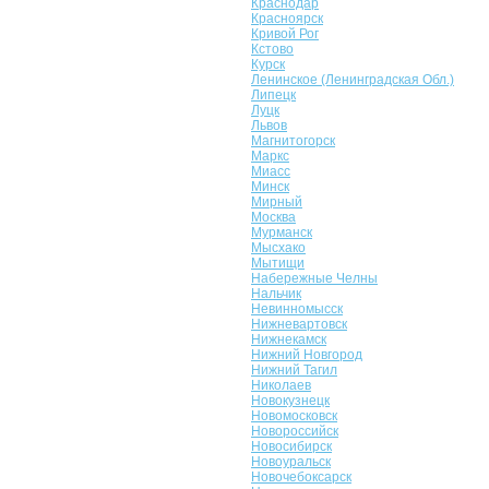
Краснодар
Красноярск
Кривой Рог
Кстово
Курск
Ленинское (Ленинградская Обл.)
Липецк
Луцк
Львов
Магнитогорск
Маркс
Миасс
Минск
Мирный
Москва
Мурманск
Мысхако
Мытищи
Набережные Челны
Нальчик
Невинномысск
Нижневартовск
Нижнекамск
Нижний Новгород
Нижний Тагил
Николаев
Новокузнецк
Новомосковск
Новороссийск
Новосибирск
Новоуральск
Новочебоксарск