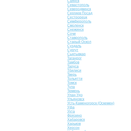
Саянск
Севастополь
Северодвинск
Сергиев Посад
Сестрорецк
Симферополь
Смоленск
Снежинск
Сочи
Ставрополь
Старый Оскол
Суздаль
Сургут
Сыктывкар
Таганрог
Тамбов
Таруса
Тбилиси
Тверь
Тольятти
Томск
Тула
Тюмень
Улан-Удэ
Ульяновск
Усть-Каменогорск (Оскемен)
Уфа
Ухта
Фрязино
Хабаровск
Харьков
Херсон