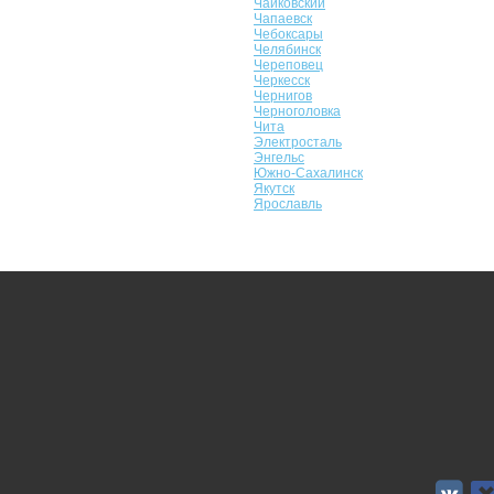
Чайковский
Чапаевск
Чебоксары
Челябинск
Череповец
Черкесск
Чернигов
Черноголовка
Чита
Электросталь
Энгельс
Южно-Сахалинск
Якутск
Ярославль