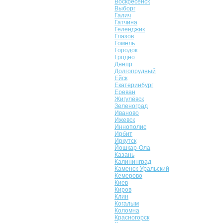
Воскресенск
Выборг
Галич
Гатчина
Геленджик
Глазов
Гомель
Городок
Гродно
Днепр
Долгопрудный
Ейск
Екатеринбург
Ереван
Жигулёвск
Зеленоград
Иваново
Ижевск
Иннополис
Ирбит
Иркутск
Йошкар-Ола
Казань
Калининград
Каменск-Уральский
Кемерово
Киев
Киров
Клин
Когалым
Коломна
Красногорск