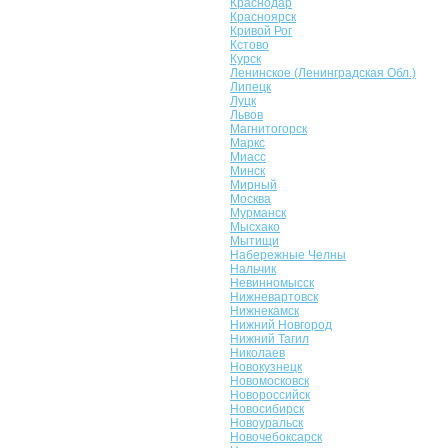
Краснодар
Красноярск
Кривой Рог
Кстово
Курск
Ленинское (Ленинградская Обл.)
Липецк
Луцк
Львов
Магнитогорск
Маркс
Миасс
Минск
Мирный
Москва
Мурманск
Мысхако
Мытищи
Набережные Челны
Нальчик
Невинномысск
Нижневартовск
Нижнекамск
Нижний Новгород
Нижний Тагил
Николаев
Новокузнецк
Новомосковск
Новороссийск
Новосибирск
Новоуральск
Новочебоксарск