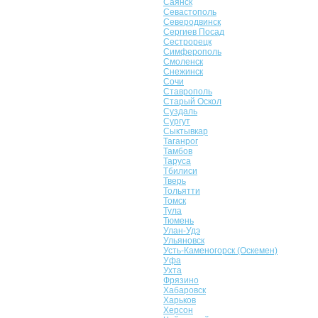
Саянск
Севастополь
Северодвинск
Сергиев Посад
Сестрорецк
Симферополь
Смоленск
Снежинск
Сочи
Ставрополь
Старый Оскол
Суздаль
Сургут
Сыктывкар
Таганрог
Тамбов
Таруса
Тбилиси
Тверь
Тольятти
Томск
Тула
Тюмень
Улан-Удэ
Ульяновск
Усть-Каменогорск (Оскемен)
Уфа
Ухта
Фрязино
Хабаровск
Харьков
Херсон