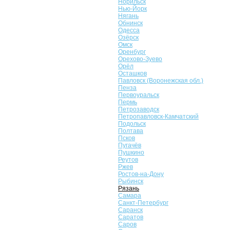
Норильск
Нью-Йорк
Нягань
Обнинск
Одесса
Озёрск
Омск
Оренбург
Орехово-Зуево
Орёл
Осташков
Павловск (Воронежская обл.)
Пенза
Первоуральск
Пермь
Петрозаводск
Петропавловск-Камчатский
Подольск
Полтава
Псков
Пугачёв
Пушкино
Реутов
Ржев
Ростов-на-Дону
Рыбинск
Рязань
Самара
Санкт-Петербург
Саранск
Саратов
Саров