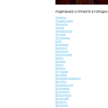
ПОДРОБНЕЕ О ПРОЕКТЕ В ГОРОДАХ
Алматы
Альметьевск
Анадырь
Анапа
Архангельск
Астана
Астрахань
Баку
Балаково
Барнаул
Белгород
Белоярский
Бийск
Бишкек
Брест
Брянск
Бугульма
Валуйки
Великий Новгород
Витебск
Владивосток
Владимир
Волгоград
Волгодонск
Волжский
Вологда
Воронеж