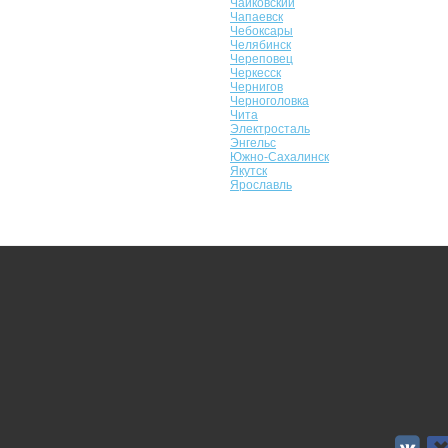
Чайковский
Чапаевск
Чебоксары
Челябинск
Череповец
Черкесск
Чернигов
Черноголовка
Чита
Электросталь
Энгельс
Южно-Сахалинск
Якутск
Ярославль