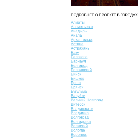
ПОДРОБНЕЕ О ПРОЕКТЕ В ГОРОДАХ
Алматы
Альметьевск
Анадырь
Анапа
Архангельск
Астана
Астрахань
Баку
Балаково
Барнаул
Белгород
Белоярский
Бийск
Бишкек
Брест
Брянск
Бугульма
Валуйки
Великий Новгород
Витебск
Владивосток
Владимир
Волгоград
Волгодонск
Волжский
Вологда
Воронеж