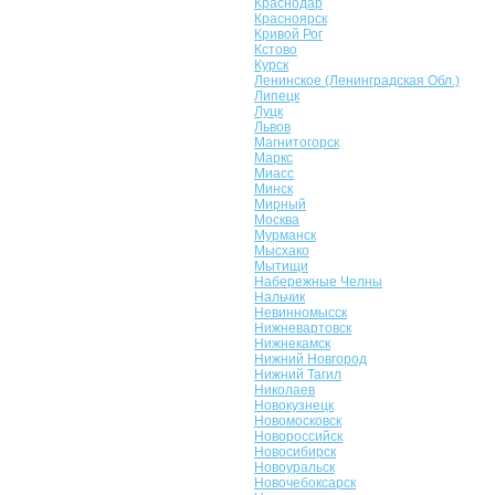
Краснодар
Красноярск
Кривой Рог
Кстово
Курск
Ленинское (Ленинградская Обл.)
Липецк
Луцк
Львов
Магнитогорск
Маркс
Миасс
Минск
Мирный
Москва
Мурманск
Мысхако
Мытищи
Набережные Челны
Нальчик
Невинномысск
Нижневартовск
Нижнекамск
Нижний Новгород
Нижний Тагил
Николаев
Новокузнецк
Новомосковск
Новороссийск
Новосибирск
Новоуральск
Новочебоксарск