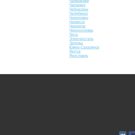
Чайковский
Чапаевск
Чебоксары
Челябинск
Череповец
Черкесск
Чернигов
Черноголовка
Чита
Электросталь
Энгельс
Южно-Сахалинск
Якутск
Ярославль