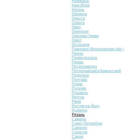
Норильск
Нью-Йорк
Нягань
Обнинск
Одесса
Озёрск
Омск
Оренбург
Орехово-Зуево
Орёл
Осташков
Павловск (Воронежская обл.)
Пенза
Первоуральск
Пермь
Петрозаводск
Петропавловск-Камчатский
Подольск
Полтава
Псков
Пугачёв
Пушкино
Реутов
Ржев
Ростов-на-Дону
Рыбинск
Рязань
Самара
Санкт-Петербург
Саранск
Саратов
Саров