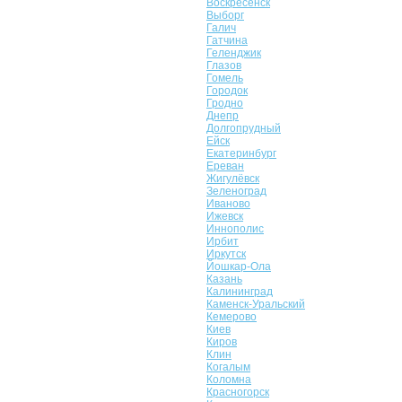
Воскресенск
Выборг
Галич
Гатчина
Геленджик
Глазов
Гомель
Городок
Гродно
Днепр
Долгопрудный
Ейск
Екатеринбург
Ереван
Жигулёвск
Зеленоград
Иваново
Ижевск
Иннополис
Ирбит
Иркутск
Йошкар-Ола
Казань
Калининград
Каменск-Уральский
Кемерово
Киев
Киров
Клин
Когалым
Коломна
Красногорск