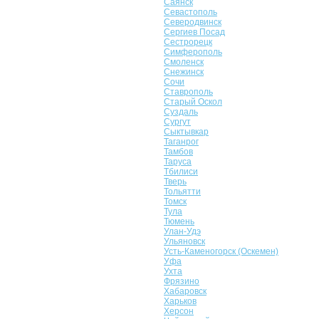
Саянск
Севастополь
Северодвинск
Сергиев Посад
Сестрорецк
Симферополь
Смоленск
Снежинск
Сочи
Ставрополь
Старый Оскол
Суздаль
Сургут
Сыктывкар
Таганрог
Тамбов
Таруса
Тбилиси
Тверь
Тольятти
Томск
Тула
Тюмень
Улан-Удэ
Ульяновск
Усть-Каменогорск (Оскемен)
Уфа
Ухта
Фрязино
Хабаровск
Харьков
Херсон