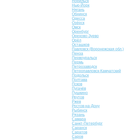
Норильск
Нью-Йорк
Нягань
Обнинск
Одесса
Озёрск
Омск
Оренбург
Орехово-Зуево
Орёл
Осташков
Павловск (Воронежская обл.)
Пенза
Первоуральск
Пермь
Петрозаводск
Петропавловск-Камчатский
Подольск
Полтава
Псков
Пугачёв
Пушкино
Реутов
Ржев
Ростов-на-Дону
Рыбинск
Рязань
Самара
Санкт-Петербург
Саранск
Саратов
Саров