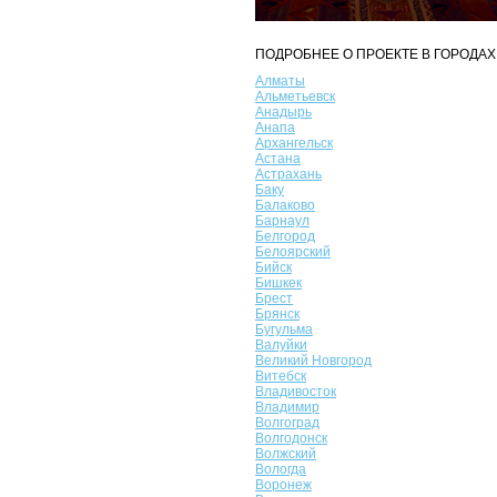
ПОДРОБНЕЕ О ПРОЕКТЕ В ГОРОДАХ
Алматы
Альметьевск
Анадырь
Анапа
Архангельск
Астана
Астрахань
Баку
Балаково
Барнаул
Белгород
Белоярский
Бийск
Бишкек
Брест
Брянск
Бугульма
Валуйки
Великий Новгород
Витебск
Владивосток
Владимир
Волгоград
Волгодонск
Волжский
Вологда
Воронеж