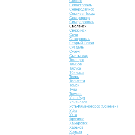
Саянск
Севастополь
Северодвинск
Сергиев Посад
Сестрорецк
Симферополь
Смоленск
Снежинск
Сочи
Ставрополь
Старый Оскол
Суздаль
Сургут
Сыктывкар
Таганрог
Тамбов
Таруса
Тбилиси
Тверь
Тольятти
Томск
Тула
Тюмень
Улан-Удэ
Ульяновск
Усть-Каменогорск (Оскемен)
Уфа
Ухта
Фрязино
Хабаровск
Харьков
Херсон