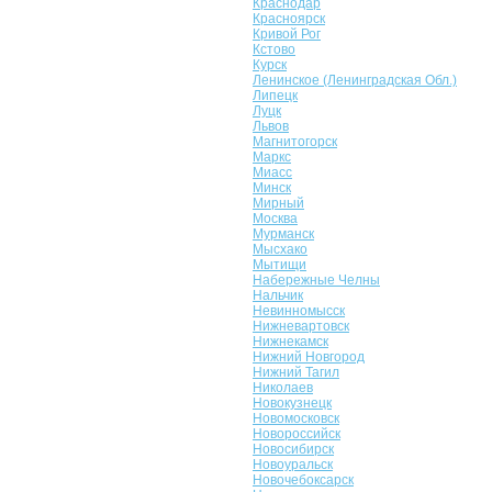
Краснодар
Красноярск
Кривой Рог
Кстово
Курск
Ленинское (Ленинградская Обл.)
Липецк
Луцк
Львов
Магнитогорск
Маркс
Миасс
Минск
Мирный
Москва
Мурманск
Мысхако
Мытищи
Набережные Челны
Нальчик
Невинномысск
Нижневартовск
Нижнекамск
Нижний Новгород
Нижний Тагил
Николаев
Новокузнецк
Новомосковск
Новороссийск
Новосибирск
Новоуральск
Новочебоксарск