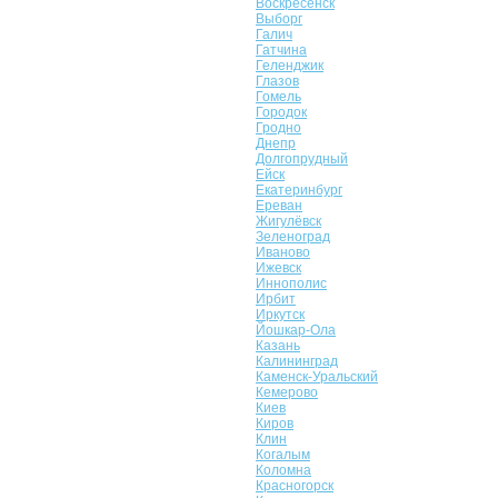
Воскресенск
Выборг
Галич
Гатчина
Геленджик
Глазов
Гомель
Городок
Гродно
Днепр
Долгопрудный
Ейск
Екатеринбург
Ереван
Жигулёвск
Зеленоград
Иваново
Ижевск
Иннополис
Ирбит
Иркутск
Йошкар-Ола
Казань
Калининград
Каменск-Уральский
Кемерово
Киев
Киров
Клин
Когалым
Коломна
Красногорск