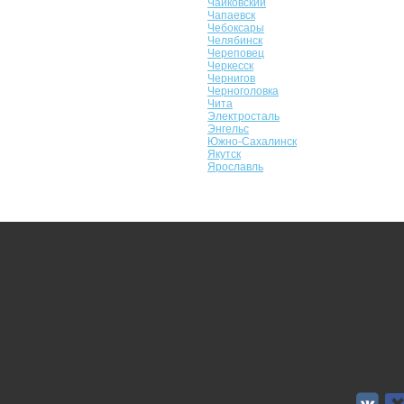
Чайковский
Чапаевск
Чебоксары
Челябинск
Череповец
Черкесск
Чернигов
Черноголовка
Чита
Электросталь
Энгельс
Южно-Сахалинск
Якутск
Ярославль