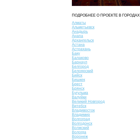
ПОДРОБНЕЕ О ПРОЕКТЕ В ГОРОДАХ
Алматы
Альметьевск
Анадырь
Анапа
Архангельск
Астана
Астрахань
Баку
Балаково
Барнаул
Белгород
Белоярский
Бийск
Бишкек
Брест
Брянск
Бугульма
Валуйки
Великий Новгород
Витебск
Владивосток
Владимир
Волгоград
Волгодонск
Волжский
Вологда
Воронеж