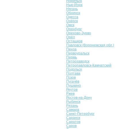
Норильск
Нью-Йорк
Нягань
Обнинск
Одесса
Озёрск
Омск
Оренбург
Орехово-Зуево
Орёл
Осташков
Павловск (Воронежская обл.)
Пенза
Первоуральск
Пермь
Петрозаводск
Петропавловск-Камчатский
Подольск
Полтава
Псков
Пугачёв
Пушкино
Реутов
Ржев
Ростов-на-Дону
Рыбинск
Рязань
Самара
Санкт-Петербург
Саранск
Саратов
Саров