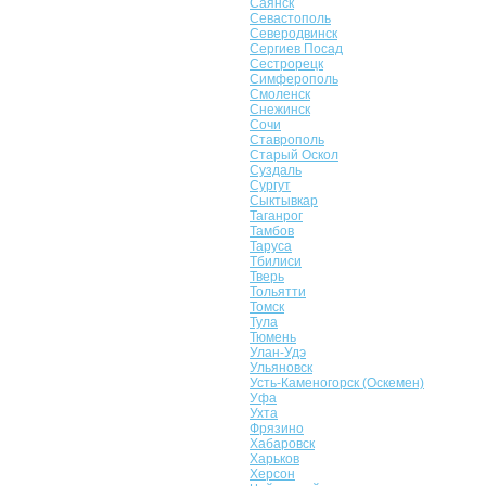
Саянск
Севастополь
Северодвинск
Сергиев Посад
Сестрорецк
Симферополь
Смоленск
Снежинск
Сочи
Ставрополь
Старый Оскол
Суздаль
Сургут
Сыктывкар
Таганрог
Тамбов
Таруса
Тбилиси
Тверь
Тольятти
Томск
Тула
Тюмень
Улан-Удэ
Ульяновск
Усть-Каменогорск (Оскемен)
Уфа
Ухта
Фрязино
Хабаровск
Харьков
Херсон