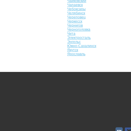
Чайковский
Чапаевск
Чебоксары
Челябинск
Череповец
Черкесск
Чернигов
Черноголовка
Чита
Электросталь
Энгельс
Южно-Сахалинск
Якутск
Ярославль