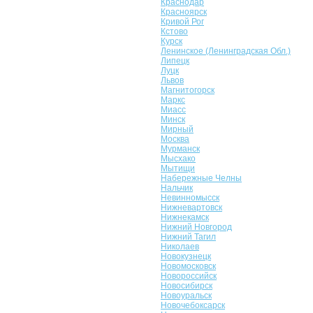
Краснодар
Красноярск
Кривой Рог
Кстово
Курск
Ленинское (Ленинградская Обл.)
Липецк
Луцк
Львов
Магнитогорск
Маркс
Миасс
Минск
Мирный
Москва
Мурманск
Мысхако
Мытищи
Набережные Челны
Нальчик
Невинномысск
Нижневартовск
Нижнекамск
Нижний Новгород
Нижний Тагил
Николаев
Новокузнецк
Новомосковск
Новороссийск
Новосибирск
Новоуральск
Новочебоксарск