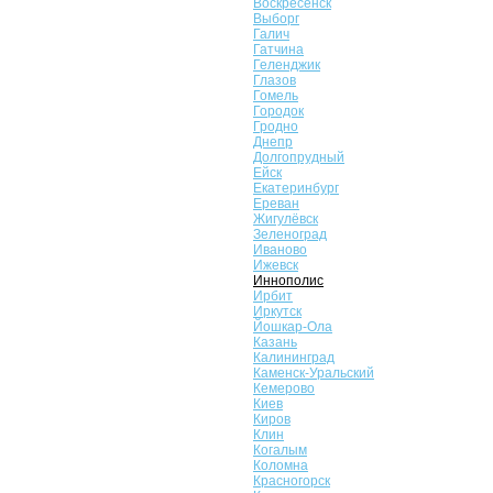
Воскресенск
Выборг
Галич
Гатчина
Геленджик
Глазов
Гомель
Городок
Гродно
Днепр
Долгопрудный
Ейск
Екатеринбург
Ереван
Жигулёвск
Зеленоград
Иваново
Ижевск
Иннополис
Ирбит
Иркутск
Йошкар-Ола
Казань
Калининград
Каменск-Уральский
Кемерово
Киев
Киров
Клин
Когалым
Коломна
Красногорск