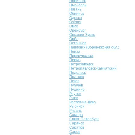
Норильск
Нью-Йорк
Нягань
Обнинск
Одесса
Озёрск
Омск
Оренбург
Орехово-Зуево
Орёл
Осташков
Павловск (Воронежская обл.)
Пенза
Первоуральск
Пермь
Петрозаводск
Петропавловск-Камчатский
Подольск
Полтава
Псков
Пугачёв
Пушкино
Реутов
Ржев
Ростов-на-Дону
Рыбинск
Рязань
Самара
Санкт-Петербург
Саранск
Саратов
Саров