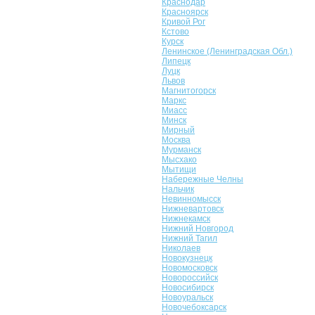
Краснодар
Красноярск
Кривой Рог
Кстово
Курск
Ленинское (Ленинградская Обл.)
Липецк
Луцк
Львов
Магнитогорск
Маркс
Миасс
Минск
Мирный
Москва
Мурманск
Мысхако
Мытищи
Набережные Челны
Нальчик
Невинномысск
Нижневартовск
Нижнекамск
Нижний Новгород
Нижний Тагил
Николаев
Новокузнецк
Новомосковск
Новороссийск
Новосибирск
Новоуральск
Новочебоксарск