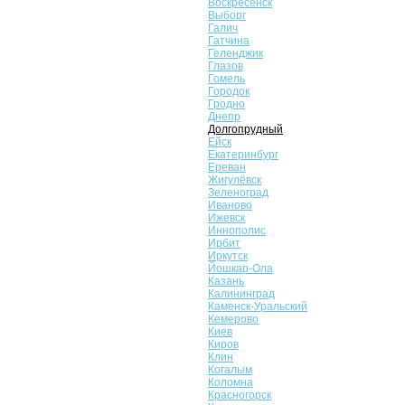
Воскресенск
Выборг
Галич
Гатчина
Геленджик
Глазов
Гомель
Городок
Гродно
Днепр
Долгопрудный
Ейск
Екатеринбург
Ереван
Жигулёвск
Зеленоград
Иваново
Ижевск
Иннополис
Ирбит
Иркутск
Йошкар-Ола
Казань
Калининград
Каменск-Уральский
Кемерово
Киев
Киров
Клин
Когалым
Коломна
Красногорск