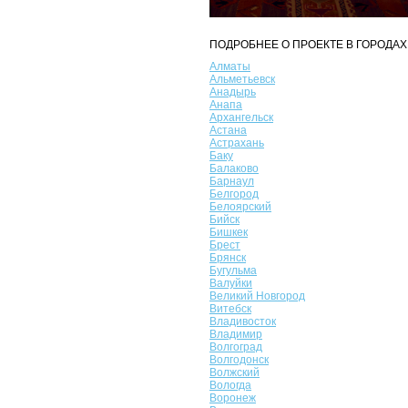
ПОДРОБНЕЕ О ПРОЕКТЕ В ГОРОДАХ
Алматы
Альметьевск
Анадырь
Анапа
Архангельск
Астана
Астрахань
Баку
Балаково
Барнаул
Белгород
Белоярский
Бийск
Бишкек
Брест
Брянск
Бугульма
Валуйки
Великий Новгород
Витебск
Владивосток
Владимир
Волгоград
Волгодонск
Волжский
Вологда
Воронеж