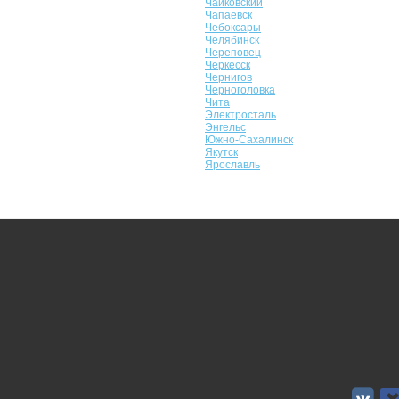
Чайковский
Чапаевск
Чебоксары
Челябинск
Череповец
Черкесск
Чернигов
Черноголовка
Чита
Электросталь
Энгельс
Южно-Сахалинск
Якутск
Ярославль