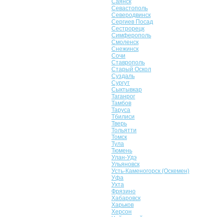
Саянск
Севастополь
Северодвинск
Сергиев Посад
Сестрорецк
Симферополь
Смоленск
Снежинск
Сочи
Ставрополь
Старый Оскол
Суздаль
Сургут
Сыктывкар
Таганрог
Тамбов
Таруса
Тбилиси
Тверь
Тольятти
Томск
Тула
Тюмень
Улан-Удэ
Ульяновск
Усть-Каменогорск (Оскемен)
Уфа
Ухта
Фрязино
Хабаровск
Харьков
Херсон