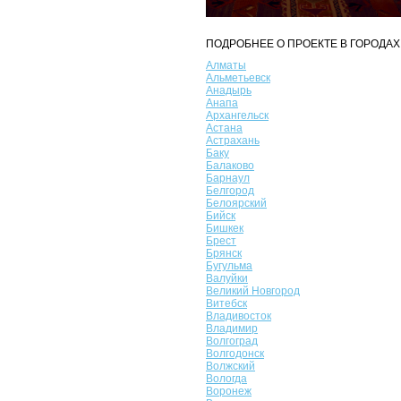
ПОДРОБНЕЕ О ПРОЕКТЕ В ГОРОДАХ
Алматы
Альметьевск
Анадырь
Анапа
Архангельск
Астана
Астрахань
Баку
Балаково
Барнаул
Белгород
Белоярский
Бийск
Бишкек
Брест
Брянск
Бугульма
Валуйки
Великий Новгород
Витебск
Владивосток
Владимир
Волгоград
Волгодонск
Волжский
Вологда
Воронеж