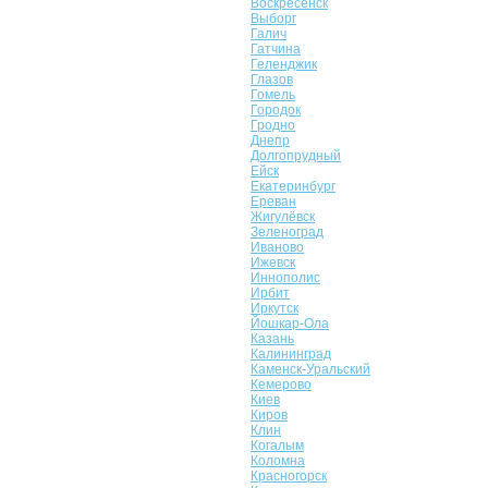
Воскресенск
Выборг
Галич
Гатчина
Геленджик
Глазов
Гомель
Городок
Гродно
Днепр
Долгопрудный
Ейск
Екатеринбург
Ереван
Жигулёвск
Зеленоград
Иваново
Ижевск
Иннополис
Ирбит
Иркутск
Йошкар-Ола
Казань
Калининград
Каменск-Уральский
Кемерово
Киев
Киров
Клин
Когалым
Коломна
Красногорск