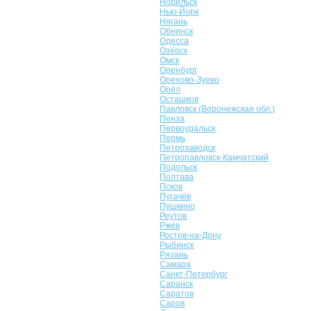
Норильск
Нью-Йорк
Нягань
Обнинск
Одесса
Озёрск
Омск
Оренбург
Орехово-Зуево
Орёл
Осташков
Павловск (Воронежская обл.)
Пенза
Первоуральск
Пермь
Петрозаводск
Петропавловск-Камчатский
Подольск
Полтава
Псков
Пугачёв
Пушкино
Реутов
Ржев
Ростов-на-Дону
Рыбинск
Рязань
Самара
Санкт-Петербург
Саранск
Саратов
Саров