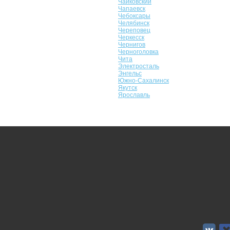
Чайковский
Чапаевск
Чебоксары
Челябинск
Череповец
Черкесск
Чернигов
Черноголовка
Чита
Электросталь
Энгельс
Южно-Сахалинск
Якутск
Ярославль