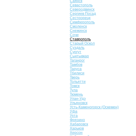
Саянск
Севастополь
Северодвинск
Сергиев Посад
Сестрорецк
Симферополь
Смоленск
Снежинск
Сочи
Ставрополь
Старый Оскол
Суздаль
Сургут
Сыктывкар
Таганрог
Тамбов
Таруса
Тбилиси
Тверь
Тольятти
Томск
Тула
Тюмень
Улан-Удэ
Ульяновск
Усть-Каменогорск (Оскемен)
Уфа
Ухта
Фрязино
Хабаровск
Харьков
Херсон