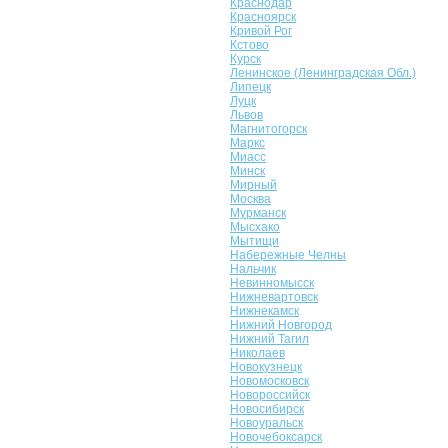
Краснодар
Красноярск
Кривой Рог
Кстово
Курск
Ленинское (Ленинградская Обл.)
Липецк
Луцк
Львов
Магнитогорск
Маркс
Миасс
Минск
Мирный
Москва
Мурманск
Мысхако
Мытищи
Набережные Челны
Нальчик
Невинномысск
Нижневартовск
Нижнекамск
Нижний Новгород
Нижний Тагил
Николаев
Новокузнецк
Новомосковск
Новороссийск
Новосибирск
Новоуральск
Новочебоксарск