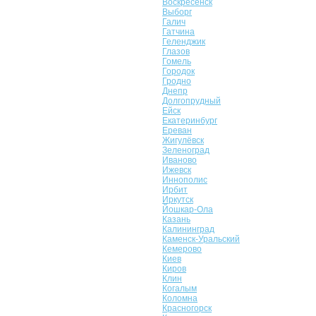
Воскресенск
Выборг
Галич
Гатчина
Геленджик
Глазов
Гомель
Городок
Гродно
Днепр
Долгопрудный
Ейск
Екатеринбург
Ереван
Жигулёвск
Зеленоград
Иваново
Ижевск
Иннополис
Ирбит
Иркутск
Йошкар-Ола
Казань
Калининград
Каменск-Уральский
Кемерово
Киев
Киров
Клин
Когалым
Коломна
Красногорск