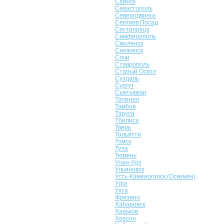
Саянск
Севастополь
Северодвинск
Сергиев Посад
Сестрорецк
Симферополь
Смоленск
Снежинск
Сочи
Ставрополь
Старый Оскол
Суздаль
Сургут
Сыктывкар
Таганрог
Тамбов
Таруса
Тбилиси
Тверь
Тольятти
Томск
Тула
Тюмень
Улан-Удэ
Ульяновск
Усть-Каменогорск (Оскемен)
Уфа
Ухта
Фрязино
Хабаровск
Харьков
Херсон