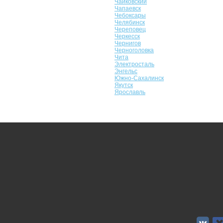
Чайковский
Чапаевск
Чебоксары
Челябинск
Череповец
Черкесск
Чернигов
Черноголовка
Чита
Электросталь
Энгельс
Южно-Сахалинск
Якутск
Ярославль