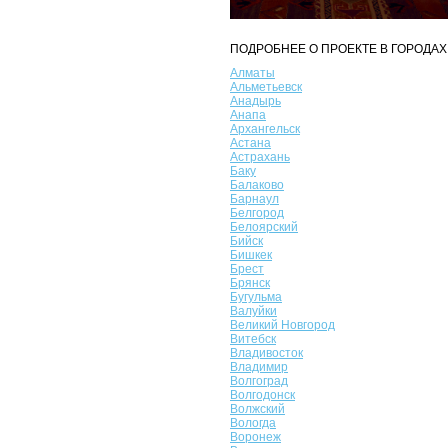
ПОДРОБНЕЕ О ПРОЕКТЕ В ГОРОДАХ
Алматы
Альметьевск
Анадырь
Анапа
Архангельск
Астана
Астрахань
Баку
Балаково
Барнаул
Белгород
Белоярский
Бийск
Бишкек
Брест
Брянск
Бугульма
Валуйки
Великий Новгород
Витебск
Владивосток
Владимир
Волгоград
Волгодонск
Волжский
Вологда
Воронеж