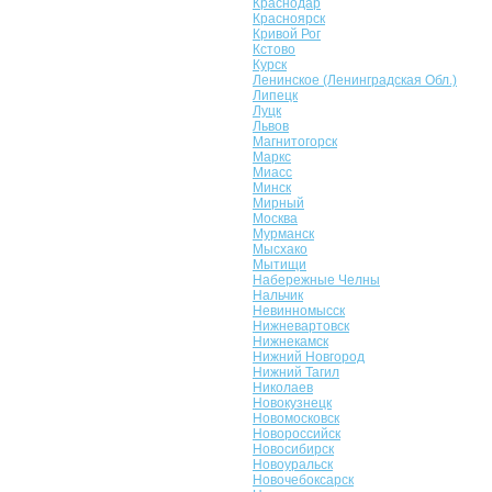
Краснодар
Красноярск
Кривой Рог
Кстово
Курск
Ленинское (Ленинградская Обл.)
Липецк
Луцк
Львов
Магнитогорск
Маркс
Миасс
Минск
Мирный
Москва
Мурманск
Мысхако
Мытищи
Набережные Челны
Нальчик
Невинномысск
Нижневартовск
Нижнекамск
Нижний Новгород
Нижний Тагил
Николаев
Новокузнецк
Новомосковск
Новороссийск
Новосибирск
Новоуральск
Новочебоксарск