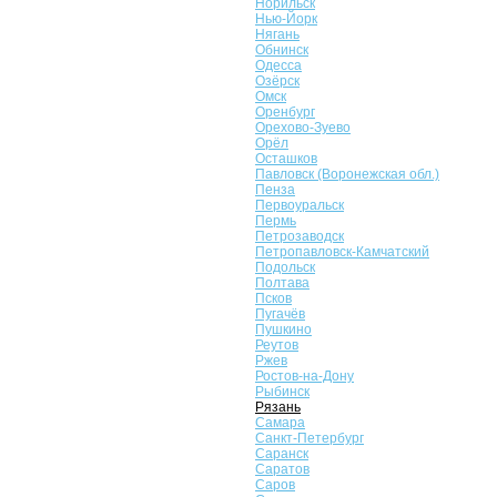
Норильск
Нью-Йорк
Нягань
Обнинск
Одесса
Озёрск
Омск
Оренбург
Орехово-Зуево
Орёл
Осташков
Павловск (Воронежская обл.)
Пенза
Первоуральск
Пермь
Петрозаводск
Петропавловск-Камчатский
Подольск
Полтава
Псков
Пугачёв
Пушкино
Реутов
Ржев
Ростов-на-Дону
Рыбинск
Рязань
Самара
Санкт-Петербург
Саранск
Саратов
Саров