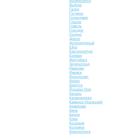
Воскресенск
Выборг
Галич
Гатчина
Геленджик
Глазов
Гомель
Городок
Гродно
Днепр
Долгопрудный
Ейск
Екатеринбург
Ереван
Жигулёвск
Зеленоград
Иваново
Ижевск
Иннополис
Ирбит
Иркутск
Йошкар-Ола
Казань
Калининград
Каменск-Уральский
Кемерово
Киев
Киров
Клин
Когалым
Коломна
Красногорск