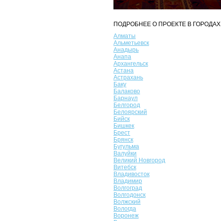
ПОДРОБНЕЕ О ПРОЕКТЕ В ГОРОДАХ
Алматы
Альметьевск
Анадырь
Анапа
Архангельск
Астана
Астрахань
Баку
Балаково
Барнаул
Белгород
Белоярский
Бийск
Бишкек
Брест
Брянск
Бугульма
Валуйки
Великий Новгород
Витебск
Владивосток
Владимир
Волгоград
Волгодонск
Волжский
Вологда
Воронеж