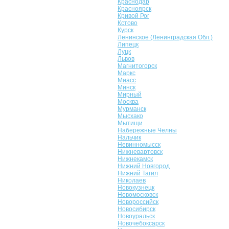
Краснодар
Красноярск
Кривой Рог
Кстово
Курск
Ленинское (Ленинградская Обл.)
Липецк
Луцк
Львов
Магнитогорск
Маркс
Миасс
Минск
Мирный
Москва
Мурманск
Мысхако
Мытищи
Набережные Челны
Нальчик
Невинномысск
Нижневартовск
Нижнекамск
Нижний Новгород
Нижний Тагил
Николаев
Новокузнецк
Новомосковск
Новороссийск
Новосибирск
Новоуральск
Новочебоксарск