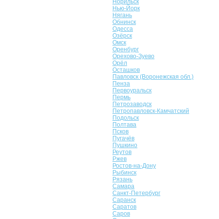
Норильск
Нью-Йорк
Нягань
Обнинск
Одесса
Озёрск
Омск
Оренбург
Орехово-Зуево
Орёл
Осташков
Павловск (Воронежская обл.)
Пенза
Первоуральск
Пермь
Петрозаводск
Петропавловск-Камчатский
Подольск
Полтава
Псков
Пугачёв
Пушкино
Реутов
Ржев
Ростов-на-Дону
Рыбинск
Рязань
Самара
Санкт-Петербург
Саранск
Саратов
Саров