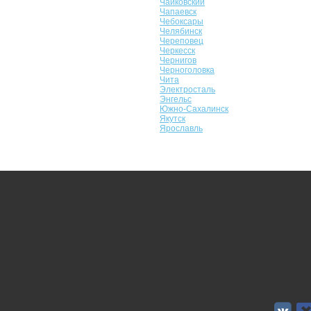
Чайковский
Чапаевск
Чебоксары
Челябинск
Череповец
Черкесск
Чернигов
Черноголовка
Чита
Электросталь
Энгельс
Южно-Сахалинск
Якутск
Ярославль