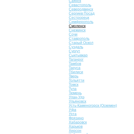
Саянск
Севастополь
Северодвинск
Сергиев Посад
Сестрорецк
Симферополь
Смоленск
Снежинск
Сочи
Ставрополь
Старый Оскол
Суздаль
Сургут
Сыктывкар
Таганрог
Тамбов
Таруса
Тбилиси
Тверь
Тольятти
Томск
Тула
Тюмень
Улан-Удэ
Ульяновск
Усть-Каменогорск (Оскемен)
Уфа
Ухта
Фрязино
Хабаровск
Харьков
Херсон