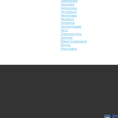
Чайковский
Чапаевск
Чебоксары
Челябинск
Череповец
Черкесск
Чернигов
Черноголовка
Чита
Электросталь
Энгельс
Южно-Сахалинск
Якутск
Ярославль