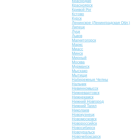
Краснодар
Красноярск
Кривой Рог
Кстово
Курск
Ленинское (Ленинградская Обл.)
Липецк
Луцк
Львов
Магнитогорск
Маркс
Миасс
Минск
Мирный
Москва
Мурманск
Мысхако
Мытищи
Набережные Челны
Нальчик
Невинномысск
Нижневартовск
Нижнекамск
Нижний Новгород
Нижний Тагил
Николаев
Новокузнецк
Новомосковск
Новороссийск
Новосибирск
Новоуральск
Новочебоксарск