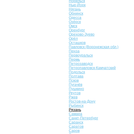
Норильск
Нью-Йорк
Нягань
Обнинск
Одесса
Озёрск
Омск
Оренбург
Орехово-Зуево
Орёл
Осташков
Павловск (Воронежская обл.)
Пенза
Первоуральск
Пермь
Петрозаводск
Петропавловск-Камчатский
Подольск
Полтава
Псков
Пугачёв
Пушкино
Реутов
Ржев
Ростов-на-Дону
Рыбинск
Рязань
Самара
Санкт-Петербург
Саранск
Саратов
Саров