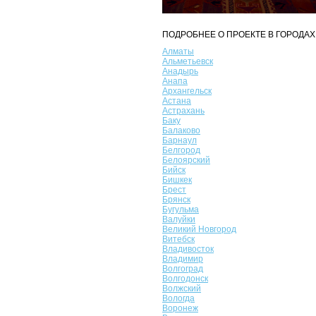
ПОДРОБНЕЕ О ПРОЕКТЕ В ГОРОДАХ
Алматы
Альметьевск
Анадырь
Анапа
Архангельск
Астана
Астрахань
Баку
Балаково
Барнаул
Белгород
Белоярский
Бийск
Бишкек
Брест
Брянск
Бугульма
Валуйки
Великий Новгород
Витебск
Владивосток
Владимир
Волгоград
Волгодонск
Волжский
Вологда
Воронеж