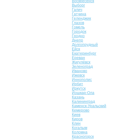
Воскресенск
Выборг
Галич
Гатчина
Геленджик
Глазов
Гомель
Городок
Гродно
Днепр
Долгопрудный
Ейск
Екатеринбург
Ереван
Жигулёвск
Зеленоград
Иваново
Ижевск
Иннополис
Ирбит
Иркутск
Йошкар-Ола
Казань
Калининград
Каменск-Уральский
Кемерово
Киев
Киров
Клин
Когалым
Коломна
Красногорск