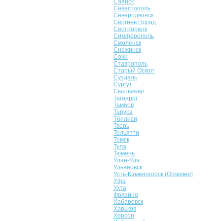
Саянск
Севастополь
Северодвинск
Сергиев Посад
Сестрорецк
Симферополь
Смоленск
Снежинск
Сочи
Ставрополь
Старый Оскол
Суздаль
Сургут
Сыктывкар
Таганрог
Тамбов
Таруса
Тбилиси
Тверь
Тольятти
Томск
Тула
Тюмень
Улан-Удэ
Ульяновск
Усть-Каменогорск (Оскемен)
Уфа
Ухта
Фрязино
Хабаровск
Харьков
Херсон