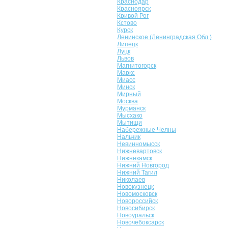
Краснодар
Красноярск
Кривой Рог
Кстово
Курск
Ленинское (Ленинградская Обл.)
Липецк
Луцк
Львов
Магнитогорск
Маркс
Миасс
Минск
Мирный
Москва
Мурманск
Мысхако
Мытищи
Набережные Челны
Нальчик
Невинномысск
Нижневартовск
Нижнекамск
Нижний Новгород
Нижний Тагил
Николаев
Новокузнецк
Новомосковск
Новороссийск
Новосибирск
Новоуральск
Новочебоксарск