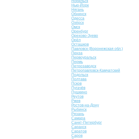
Норильск
Нью-Йорк
Нягань
Обнинск
Одесса
Озёрск
Омск
Оренбург
Орехово-Зуево
Орёл
Осташков
Павловск (Воронежская обл.)
Пенза
Первоуральск
Пермь
Петрозаводск
Петропавловск-Камчатский
Подольск
Полтава
Псков
Пугачёв
Пушкино
Реутов
Ржев
Ростов-на-Дону
Рыбинск
Рязань
Самара
Санкт-Петербург
Саранск
Саратов
Саров