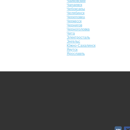
Чайковский
Чапаевск
Чебоксары
Челябинск
Череповец
Черкесск
Чернигов
Черноголовка
Чита
Электросталь
Энгельс
Южно-Сахалинск
Якутск
Ярославль