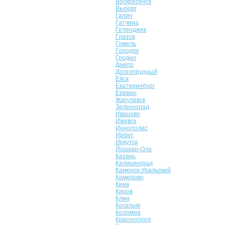
Воскресенск
Выборг
Галич
Гатчина
Геленджик
Глазов
Гомель
Городок
Гродно
Днепр
Долгопрудный
Ейск
Екатеринбург
Ереван
Жигулёвск
Зеленоград
Иваново
Ижевск
Иннополис
Ирбит
Иркутск
Йошкар-Ола
Казань
Калининград
Каменск-Уральский
Кемерово
Киев
Киров
Клин
Когалым
Коломна
Красногорск