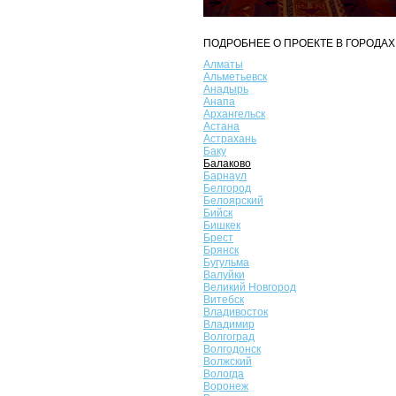
ПОДРОБНЕЕ О ПРОЕКТЕ В ГОРОДАХ
Алматы
Альметьевск
Анадырь
Анапа
Архангельск
Астана
Астрахань
Баку
Балаково
Барнаул
Белгород
Белоярский
Бийск
Бишкек
Брест
Брянск
Бугульма
Валуйки
Великий Новгород
Витебск
Владивосток
Владимир
Волгоград
Волгодонск
Волжский
Вологда
Воронеж