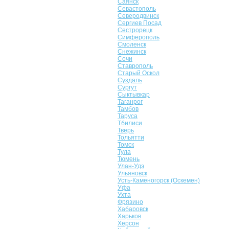
Саянск
Севастополь
Северодвинск
Сергиев Посад
Сестрорецк
Симферополь
Смоленск
Снежинск
Сочи
Ставрополь
Старый Оскол
Суздаль
Сургут
Сыктывкар
Таганрог
Тамбов
Таруса
Тбилиси
Тверь
Тольятти
Томск
Тула
Тюмень
Улан-Удэ
Ульяновск
Усть-Каменогорск (Оскемен)
Уфа
Ухта
Фрязино
Хабаровск
Харьков
Херсон