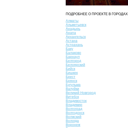
ПОДРОБНЕЕ О ПРОЕКТЕ В ГОРОДАХ
Алматы
Альметьевск
Анадырь
Анапа
Архангельск
Астана
Астрахань
Баку
Балаково
Барнаул
Белгород
Белоярский
Бийск
Бишкек
Брест
Брянск
Бугульма
Валуйки
Великий Новгород
Витебск
Владивосток
Владимир
Волгоград
Волгодонск
Волжский
Вологда
Воронеж