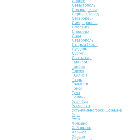
Саянск
Севастополь
Северодвинск
Сергиев Посад
Сестрорецк
Симферополь
Смоленск
Снежинск
Сочи
Ставрополь
Старый Оскол
Суздаль
Сургут
Сыктывкар
Таганрог
Тамбов
Таруса
Тбилиси
Тверь
Тольятти
Томск
Тула
Тюмень
Улан-Удэ
Ульяновск
Усть-Каменогорск (Оскемен)
Уфа
Ухта
Фрязино
Хабаровск
Харьков
Херсон