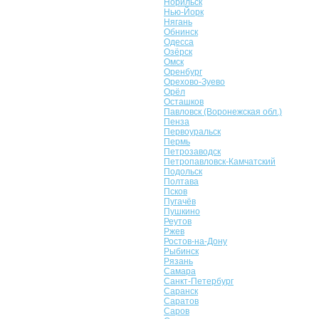
Норильск
Нью-Йорк
Нягань
Обнинск
Одесса
Озёрск
Омск
Оренбург
Орехово-Зуево
Орёл
Осташков
Павловск (Воронежская обл.)
Пенза
Первоуральск
Пермь
Петрозаводск
Петропавловск-Камчатский
Подольск
Полтава
Псков
Пугачёв
Пушкино
Реутов
Ржев
Ростов-на-Дону
Рыбинск
Рязань
Самара
Санкт-Петербург
Саранск
Саратов
Саров