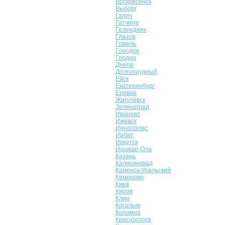
Воскресенск
Выборг
Галич
Гатчина
Геленджик
Глазов
Гомель
Городок
Гродно
Днепр
Долгопрудный
Ейск
Екатеринбург
Ереван
Жигулёвск
Зеленоград
Иваново
Ижевск
Иннополис
Ирбит
Иркутск
Йошкар-Ола
Казань
Калининград
Каменск-Уральский
Кемерово
Киев
Киров
Клин
Когалым
Коломна
Красногорск