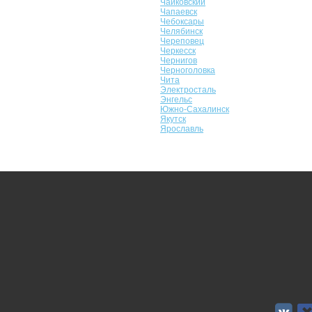
Чайковский
Чапаевск
Чебоксары
Челябинск
Череповец
Черкесск
Чернигов
Черноголовка
Чита
Электросталь
Энгельс
Южно-Сахалинск
Якутск
Ярославль