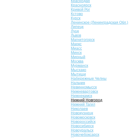
Краснодар
Красноярск
Кривой Рог
Кстово
Курск
Ленинское (Ленинградская Обл.)
Липецк
Луцк
Львов
Магнитогорск
Маркс
Миасс
Минск
Мирный
Москва
Мурманск
Мысхако
Мытищи
Набережные Челны
Нальчик
Невинномысск
Нижневартовск
Нижнекамск
Нижний Новгород
Нижний Тагил
Николаев
Новокузнецк
Новомосковск
Новороссийск
Новосибирск
Новоуральск
Новочебоксарск