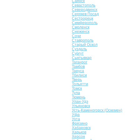
Саянск
Севастополь
Северодвинск
Сергиев Посад
Сестрорецк
Симферополь
Смоленск
Снежинск
Сочи
Ставрополь
Старый Оскол
Суздаль
Сургут
Сыктывкар
Таганрог
Тамбов
Таруса
Тбилиси
Тверь
Тольятти
Томск
Тула
Тюмень
Улан-Удэ
Ульяновск
Усть-Каменогорск (Оскемен)
Уфа
Ухта
Фрязино
Хабаровск
Харьков
Херсон