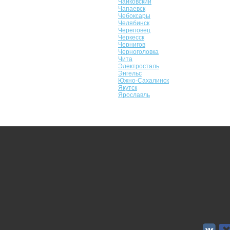
Чайковский
Чапаевск
Чебоксары
Челябинск
Череповец
Черкесск
Чернигов
Черноголовка
Чита
Электросталь
Энгельс
Южно-Сахалинск
Якутск
Ярославль