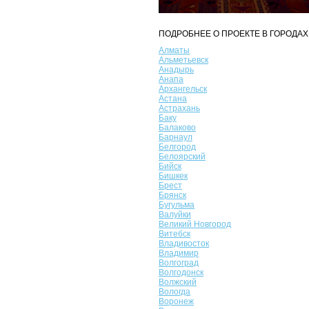
ПОДРОБНЕЕ О ПРОЕКТЕ В ГОРОДАХ
Алматы
Альметьевск
Анадырь
Анапа
Архангельск
Астана
Астрахань
Баку
Балаково
Барнаул
Белгород
Белоярский
Бийск
Бишкек
Брест
Брянск
Бугульма
Валуйки
Великий Новгород
Витебск
Владивосток
Владимир
Волгоград
Волгодонск
Волжский
Вологда
Воронеж