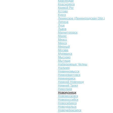
Краснодар
Красноярск
Кривой Рог
Кстово
Курск
Ленинское (Ленинградская Обл.)
Липецк
Луцк
Львов
Магнитогорск
Маркс
Миасс
Минск
Мирный
Москва
Мурманск
Мысхако
Мытищи
Набережные Челны
Нальчик
Невинномысск
Нижневартовск
Нижнекамск
Нижний Новгород
Нижний Тагил
Николаев
Новокузнецк
Новомосковск
Новороссийск
Новосибирск
Новоуральск
Новочебоксарск