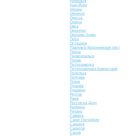
Норильск
Нью-Йорк
Нягань
Обнинск
Одесса
Озёрск
Омск
Оренбург
Орехово-Зуево
Орёл
Осташков
Павловск (Воронежская обл.)
Пенза
Первоуральск
Пермь
Петрозаводск
Петропавловск-Камчатский
Подольск
Полтава
Псков
Пугачёв
Пушкино
Реутов
Ржев
Ростов-на-Дону
Рыбинск
Рязань
Самара
Санкт-Петербург
Саранск
Саратов
Саров