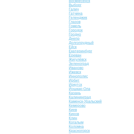
Воскресенск
Выборг
Галич
Гатчина
Геленджик
Глазов
Гомель
Городок
Гродно
Днепр
Долгопрудный
Ейск
Екатеринбург
Ереван
Жигулёвск
Зеленоград
Иваново
Ижевск
Иннополис
Ирбит
Иркутск
Йошкар-Ола
Казань
Калининград
Каменск-Уральский
Кемерово
Киев
Киров
Клин
Когалым
Коломна
Красногорск