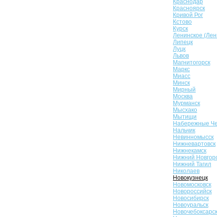
Краснодар
Красноярск
Кривой Рог
Кстово
Курск
Ленинское (Лен
Липецк
Луцк
Львов
Магнитогорск
Маркс
Миасс
Минск
Мирный
Москва
Мурманск
Мысхако
Мытищи
Набережные Ч
Нальчик
Невинномысск
Нижневартовск
Нижнекамск
Нижний Новгор
Нижний Тагил
Николаев
Новокузнецк
Новомосковск
Новороссийск
Новосибирск
Новоуральск
Новочебоксарс