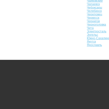
Чайковский
Чапаевск
Чебоксары
Челябинск
Череповец
Черкесск
Чернигов
Черноголовка
Чита
Электросталь
Энгельс
Южно-Сахалин
Якутск
Ярославль