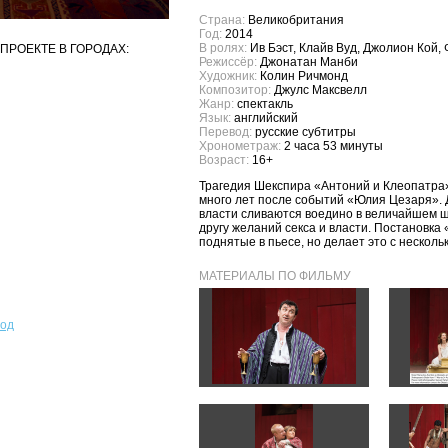
Страна:
Великобритания
Год:
2014
В ролях:
Ив Бэст, Клайв Вуд, Джолион Кой,
ПРОЕКТЕ В ГОРОДАХ:
Режиссёр:
Джонатан Манби
Художник:
Колин Ричмонд
Композитор:
Джулс Максвелл
Жанр:
спектакль
Язык:
английский
Перевод:
русские субтитры
Хронометраж:
2 часа 53 минуты
Возраст:
16+
Трагедия Шекспира «Антоний и Клеопатра
много лет после событий «Юлия Цезаря». 
власти сливаются воедино в величайшем 
другу желаний секса и власти. Постановка
поднятые в пьесе, но делает это с нескол
МАТЕРИАЛЫ ПО ФИЛЬМУ
род