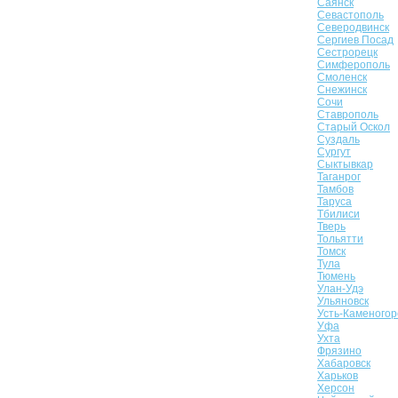
Саянск
Севастополь
Северодвинск
Сергиев Посад
Сестрорецк
Симферополь
Смоленск
Снежинск
Сочи
Ставрополь
Старый Оскол
Суздаль
Сургут
Сыктывкар
Таганрог
Тамбов
Таруса
Тбилиси
Тверь
Тольятти
Томск
Тула
Тюмень
Улан-Удэ
Ульяновск
Усть-Каменогор
Уфа
Ухта
Фрязино
Хабаровск
Харьков
Херсон