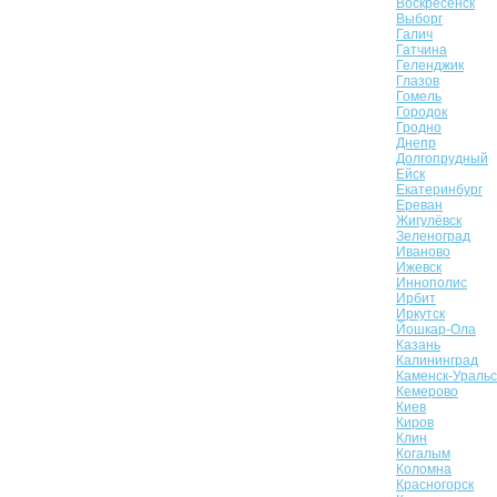
Воскресенск
Выборг
Галич
Гатчина
Геленджик
Глазов
Гомель
Городок
Гродно
Днепр
Долгопрудный
Ейск
Екатеринбург
Ереван
Жигулёвск
Зеленоград
Иваново
Ижевск
Иннополис
Ирбит
Иркутск
Йошкар-Ола
Казань
Калининград
Каменск-Уральс
Кемерово
Киев
Киров
Клин
Когалым
Коломна
Красногорск