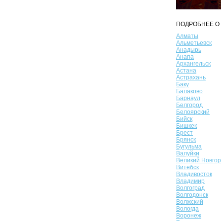
ПОДРОБНЕЕ О 
Алматы
Альметьевск
Анадырь
Анапа
Архангельск
Астана
Астрахань
Баку
Балаково
Барнаул
Белгород
Белоярский
Бийск
Бишкек
Брест
Брянск
Бугульма
Валуйки
Великий Новго
Витебск
Владивосток
Владимир
Волгоград
Волгодонск
Волжский
Вологда
Воронеж