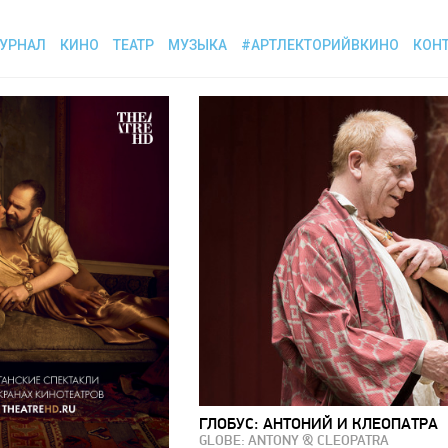
УРНАЛ
КИНО
ТЕАТР
МУЗЫКА
#АРТЛЕКТОРИЙВКИНО
КОН
ГЛОБУС: АНТОНИЙ И КЛЕОПАТРА
GLOBE: ANTONY & CLEOPATRA