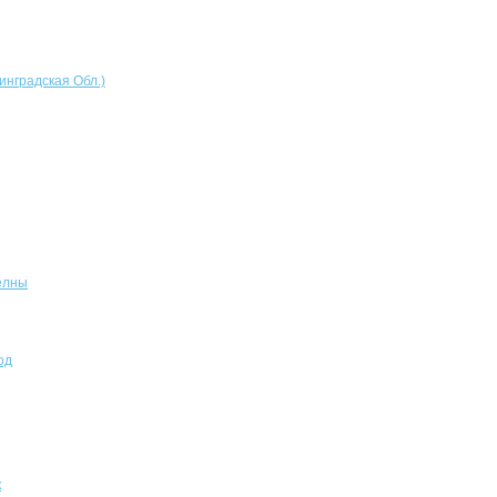
инградская Обл.)
елны
од
к