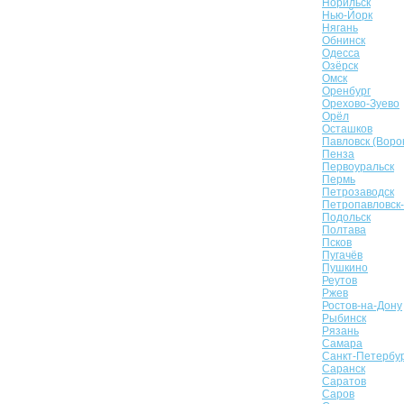
Норильск
Нью-Йорк
Нягань
Обнинск
Одесса
Озёрск
Омск
Оренбург
Орехово-Зуево
Орёл
Осташков
Павловск (Воро
Пенза
Первоуральск
Пермь
Петрозаводск
Петропавловск
Подольск
Полтава
Псков
Пугачёв
Пушкино
Реутов
Ржев
Ростов-на-Дону
Рыбинск
Рязань
Самара
Санкт-Петербу
Саранск
Саратов
Саров