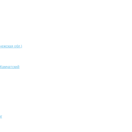
нежская обл.)
-Камчатский
рг