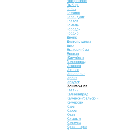
Воскресенск
Выборг
Галич
Гатчина
Геленджик
Глазов
Гомель
Городок
Гродно
Днепр
Долгопрудный
Ейск
Екатеринбург
Ереван
Жигулёвск
Зеленоград
Иваново
Ижевск
Иннополис
Ирбит
Иркутск
Йошкар-Ола
Казань
Калининград
Каменск-Уральский
Кемерово
Киев
Киров
Клин
Когалым
Коломна
Красногорск