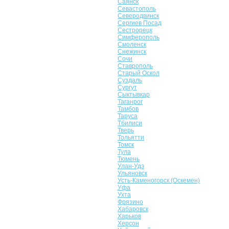
Саянск
Севастополь
Северодвинск
Сергиев Посад
Сестрорецк
Симферополь
Смоленск
Снежинск
Сочи
Ставрополь
Старый Оскол
Суздаль
Сургут
Сыктывкар
Таганрог
Тамбов
Таруса
Тбилиси
Тверь
Тольятти
Томск
Тула
Тюмень
Улан-Удэ
Ульяновск
Усть-Каменогорск (Оскемен)
Уфа
Ухта
Фрязино
Хабаровск
Харьков
Херсон