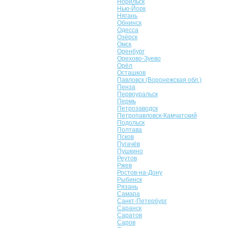
Норильск
Нью-Йорк
Нягань
Обнинск
Одесса
Озёрск
Омск
Оренбург
Орехово-Зуево
Орёл
Осташков
Павловск (Воронежская обл.)
Пенза
Первоуральск
Пермь
Петрозаводск
Петропавловск-Камчатский
Подольск
Полтава
Псков
Пугачёв
Пушкино
Реутов
Ржев
Ростов-на-Дону
Рыбинск
Рязань
Самара
Санкт-Петербург
Саранск
Саратов
Саров