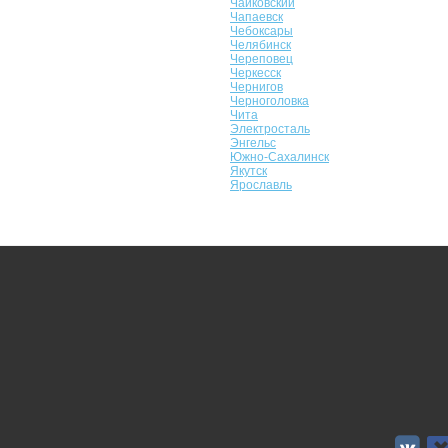
Чайковский
Чапаевск
Чебоксары
Челябинск
Череповец
Черкесск
Чернигов
Черноголовка
Чита
Электросталь
Энгельс
Южно-Сахалинск
Якутск
Ярославль