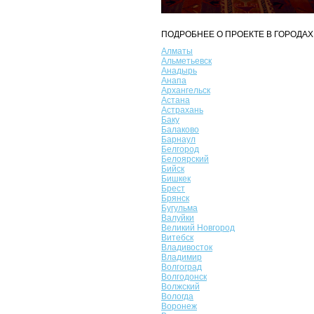
ПОДРОБНЕЕ О ПРОЕКТЕ В ГОРОДАХ
Алматы
Альметьевск
Анадырь
Анапа
Архангельск
Астана
Астрахань
Баку
Балаково
Барнаул
Белгород
Белоярский
Бийск
Бишкек
Брест
Брянск
Бугульма
Валуйки
Великий Новгород
Витебск
Владивосток
Владимир
Волгоград
Волгодонск
Волжский
Вологда
Воронеж