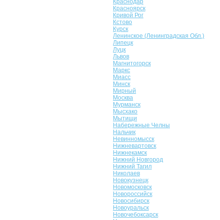
Краснодар
Красноярск
Кривой Рог
Кстово
Курск
Ленинское (Ленинградская Обл.)
Липецк
Луцк
Львов
Магнитогорск
Маркс
Миасс
Минск
Мирный
Москва
Мурманск
Мысхако
Мытищи
Набережные Челны
Нальчик
Невинномысск
Нижневартовск
Нижнекамск
Нижний Новгород
Нижний Тагил
Николаев
Новокузнецк
Новомосковск
Новороссийск
Новосибирск
Новоуральск
Новочебоксарск