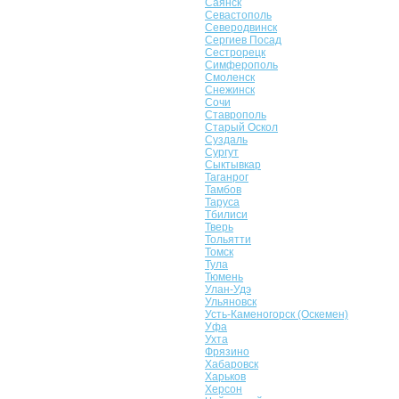
Саянск
Севастополь
Северодвинск
Сергиев Посад
Сестрорецк
Симферополь
Смоленск
Снежинск
Сочи
Ставрополь
Старый Оскол
Суздаль
Сургут
Сыктывкар
Таганрог
Тамбов
Таруса
Тбилиси
Тверь
Тольятти
Томск
Тула
Тюмень
Улан-Удэ
Ульяновск
Усть-Каменогорск (Оскемен)
Уфа
Ухта
Фрязино
Хабаровск
Харьков
Херсон