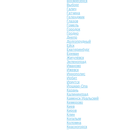
Воскресенск
Выборг
Галич
Гатчина
Геленджик
Глазов
Гомель
Городок
Гродно
Днепр
Долгопрудный
Ейск
Екатеринбург
Ереван
Жигулёвск
Зеленоград
Иваново
Ижевск
Иннополис
Ирбит
Иркутск
Йошкар-Ола
Казань
Калининград
Каменск-Уральский
Кемерово
Киев
Киров
Клин
Когалым
Коломна
Красногорск