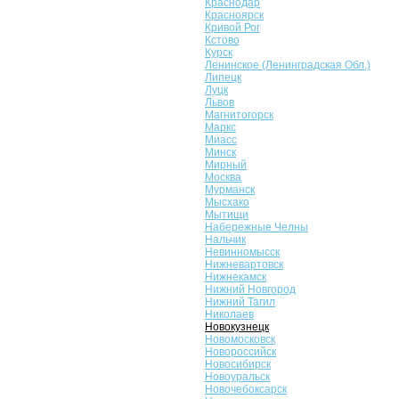
Краснодар
Красноярск
Кривой Рог
Кстово
Курск
Ленинское (Ленинградская Обл.)
Липецк
Луцк
Львов
Магнитогорск
Маркс
Миасс
Минск
Мирный
Москва
Мурманск
Мысхако
Мытищи
Набережные Челны
Нальчик
Невинномысск
Нижневартовск
Нижнекамск
Нижний Новгород
Нижний Тагил
Николаев
Новокузнецк
Новомосковск
Новороссийск
Новосибирск
Новоуральск
Новочебоксарск