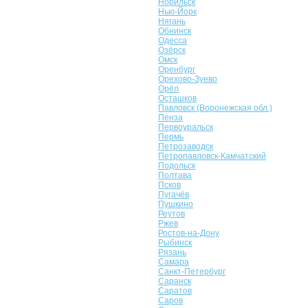
Норильск
Нью-Йорк
Нягань
Обнинск
Одесса
Озёрск
Омск
Оренбург
Орехово-Зуево
Орёл
Осташков
Павловск (Воронежская обл.)
Пенза
Первоуральск
Пермь
Петрозаводск
Петропавловск-Камчатский
Подольск
Полтава
Псков
Пугачёв
Пушкино
Реутов
Ржев
Ростов-на-Дону
Рыбинск
Рязань
Самара
Санкт-Петербург
Саранск
Саратов
Саров