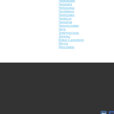
Чайковский
Чапаевск
Чебоксары
Челябинск
Череповец
Черкесск
Чернигов
Черноголовка
Чита
Электросталь
Энгельс
Южно-Сахалинск
Якутск
Ярославль