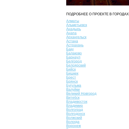
ПОДРОБНЕЕ О ПРОЕКТЕ В ГОРОДАХ
Алматы
Альметьевск
Анадырь
Анапа
Архангельск
Астана
Астрахань
Баку
Балаково
Барнаул
Белгород
Белоярский
Бийск
Бишкек
Брест
Брянск
Бугульма
Валуйки
Великий Новгород
Витебск
Владивосток
Владимир
Волгоград
Волгодонск
Волжский
Вологда
Воронеж