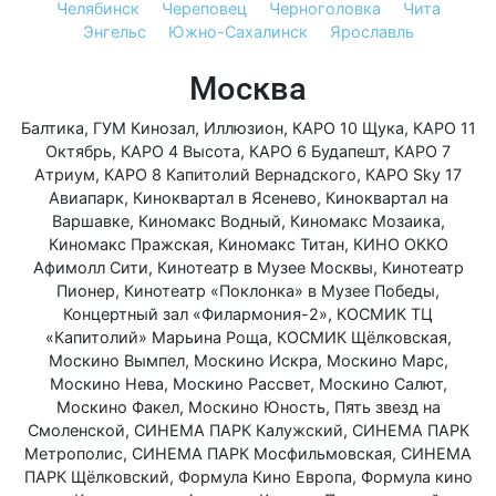
Челябинск
Череповец
Черноголовка
Чита
Энгельс
Южно-Сахалинск
Ярославль
Москва
Балтика
,
ГУМ Кинозал
,
Иллюзион
,
КАРО 10 Щука
,
КАРО 11
Октябрь
,
КАРО 4 Высота
,
КАРО 6 Будапешт
,
КАРО 7
Атриум
,
КАРО 8 Капитолий Вернадского
,
КАРО Sky 17
Авиапарк
,
Киноквартал в Ясенево
,
Киноквартал на
Варшавке
,
Киномакс Водный
,
Киномакс Мозаика
,
Киномакс Пражская
,
Киномакс Титан
,
КИНО ОККО
Афимолл Сити
,
Кинотеатр в Музее Москвы
,
Кинотеатр
Пионер
,
Кинотеатр «Поклонка» в Музее Победы
,
Концертный зал «Филармония-2»
,
КОСМИК ТЦ
«Капитолий» Марьина Роща
,
КОСМИК Щёлковская
,
Москино Вымпел
,
Москино Искра
,
Москино Марс
,
Москино Нева
,
Москино Рассвет
,
Москино Салют
,
Москино Факел
,
Москино Юность
,
Пять звезд на
Смоленской
,
СИНЕМА ПАРК Калужский
,
СИНЕМА ПАРК
Метрополис
,
СИНЕМА ПАРК Мосфильмовская
,
СИНЕМА
ПАРК Щёлковский
,
Формула Кино Европа
,
Формула кино