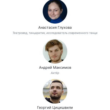
Анастасия Глухова
Театровед, танцкритик, исследователь современного танца
Андрей Максимов
Актёр
Георгий Цицишвили