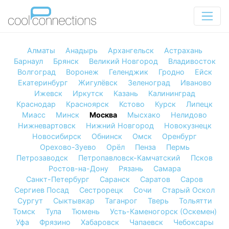
Алматы
Анадырь
Архангельск
Астрахань
Барнаул
Брянск
Великий Новгород
Владивосток
Волгоград
Воронеж
Геленджик
Гродно
Ейск
Екатеринбург
Жигулёвск
Зеленоград
Иваново
Ижевск
Иркутск
Казань
Калининград
Краснодар
Красноярск
Кстово
Курск
Липецк
Миасс
Минск
Москва
Мысхако
Нелидово
Нижневартовск
Нижний Новгород
Новокузнецк
Новосибирск
Обнинск
Омск
Оренбург
Орехово-Зуево
Орёл
Пенза
Пермь
Петрозаводск
Петропавловск-Камчатский
Псков
Ростов-на-Дону
Рязань
Самара
Санкт-Петербург
Саранск
Саратов
Саров
Сергиев Посад
Сестрорецк
Сочи
Старый Оскол
Сургут
Сыктывкар
Таганрог
Тверь
Тольятти
Томск
Тула
Тюмень
Усть-Каменогорск (Оскемен)
Уфа
Фрязино
Хабаровск
Чапаевск
Чебоксары