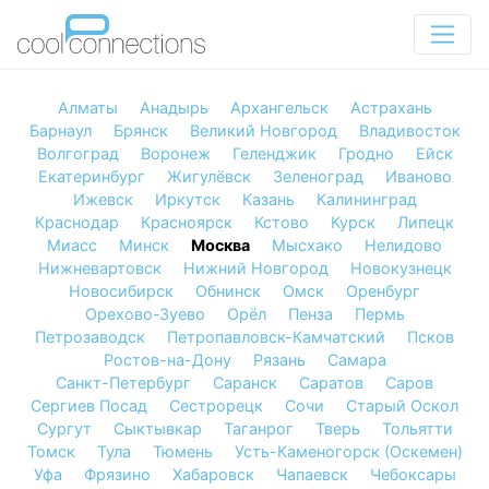
Алматы
Анадырь
Архангельск
Астрахань
Барнаул
Брянск
Великий Новгород
Владивосток
Волгоград
Воронеж
Геленджик
Гродно
Ейск
Екатеринбург
Жигулёвск
Зеленоград
Иваново
Ижевск
Иркутск
Казань
Калининград
Краснодар
Красноярск
Кстово
Курск
Липецк
Миасс
Минск
Москва
Мысхако
Нелидово
Нижневартовск
Нижний Новгород
Новокузнецк
Новосибирск
Обнинск
Омск
Оренбург
Орехово-Зуево
Орёл
Пенза
Пермь
Петрозаводск
Петропавловск-Камчатский
Псков
Ростов-на-Дону
Рязань
Самара
Санкт-Петербург
Саранск
Саратов
Саров
Сергиев Посад
Сестрорецк
Сочи
Старый Оскол
Сургут
Сыктывкар
Таганрог
Тверь
Тольятти
Томск
Тула
Тюмень
Усть-Каменогорск (Оскемен)
Уфа
Фрязино
Хабаровск
Чапаевск
Чебоксары