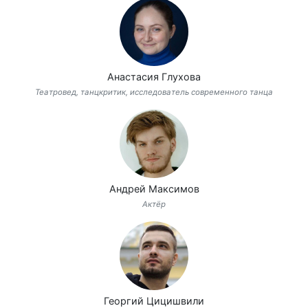
Анастасия Глухова
Театровед, танцкритик, исследователь современного танца
Андрей Максимов
Актёр
Георгий Цицишвили