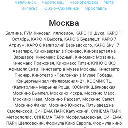
Челябинск
Череповец
Черноголовка
Чита
Энгельс
Южно-Сахалинск
Ярославль
Москва
Балтика
,
ГУМ Кинозал
,
Иллюзион
,
КАРО 10 Щука
,
КАРО 11
Октябрь
,
КАРО 4 Высота
,
КАРО 6 Будапешт
,
КАРО 7
Атриум
,
КАРО 8 Капитолий Вернадского
,
КАРО Sky 17
Авиапарк
,
Киноквартал в Ясенево
,
Киноквартал на
Варшавке
,
Киномакс Водный
,
Киномакс Мозаика
,
Киномакс Пражская
,
Киномакс Титан
,
КИНО ОККО
Афимолл Сити
,
Кинотеатр в Музее Москвы
,
Кинотеатр
Пионер
,
Кинотеатр «Поклонка» в Музее Победы
,
Концертный зал «Филармония-2»
,
КОСМИК ТЦ
«Капитолий» Марьина Роща
,
КОСМИК Щёлковская
,
Москино Вымпел
,
Москино Искра
,
Москино Марс
,
Москино Нева
,
Москино Рассвет
,
Москино Салют
,
Москино Факел
,
Москино Юность
,
Пять звезд на
Смоленской
,
СИНЕМА ПАРК Калужский
,
СИНЕМА ПАРК
Метрополис
,
СИНЕМА ПАРК Мосфильмовская
,
СИНЕМА
ПАРК Щёлковский
,
Формула Кино Европа
,
Формула кино