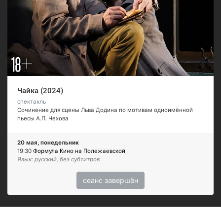
Чайка (2024)
спектакль
Сочинение для сцены Льва Додина по мотивам одноимённой
пьесы А.П. Чехова
20 мая, понедельник
19:30
Формула Кино на Полежаевской
Язык: русский, без субтитров
сеанс завершён