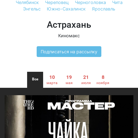
Челябинск
Череповец
Черноголовка
Чита
Энгельс
Южно-Сахалинск
Ярославль
Астрахань
Киномакс
Подписаться на рассылку
10
19
21
8
Все
марта
мая
июля
ноября