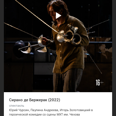
Сирано де Бержерак (2022)
спектакль
Юрий Чурсин, Паулина Андреева, Игорь Золотовицкий в
героической комедии со сцены МХТ им. Чехова