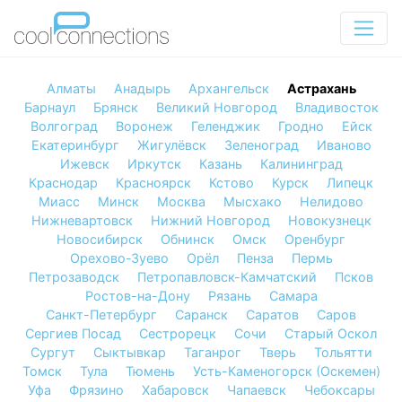
Алматы
Анадырь
Архангельск
Астрахань
Барнаул
Брянск
Великий Новгород
Владивосток
Волгоград
Воронеж
Геленджик
Гродно
Ейск
Екатеринбург
Жигулёвск
Зеленоград
Иваново
Ижевск
Иркутск
Казань
Калининград
Краснодар
Красноярск
Кстово
Курск
Липецк
Миасс
Минск
Москва
Мысхако
Нелидово
Нижневартовск
Нижний Новгород
Новокузнецк
Новосибирск
Обнинск
Омск
Оренбург
Орехово-Зуево
Орёл
Пенза
Пермь
Петрозаводск
Петропавловск-Камчатский
Псков
Ростов-на-Дону
Рязань
Самара
Санкт-Петербург
Саранск
Саратов
Саров
Сергиев Посад
Сестрорецк
Сочи
Старый Оскол
Сургут
Сыктывкар
Таганрог
Тверь
Тольятти
Томск
Тула
Тюмень
Усть-Каменогорск (Оскемен)
Уфа
Фрязино
Хабаровск
Чапаевск
Чебоксары