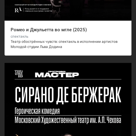
Ромео и Джульетта во мгле (2025)
спектакль
Театр обострённых чувств: спектакль в исполнении артистов
Молодой студии Льва Додина