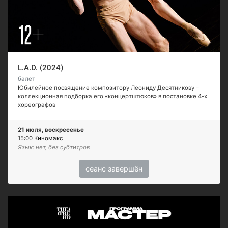
L.A.D. (2024)
балет
Юбилейное посвящение композитору Леониду Десятникову –
коллекционная подборка его «концертштюков» в постановке 4-х
хореографов
21 июля, воскресенье
15:00
Киномакс
Язык: нет, без субтитров
сеанс завершён