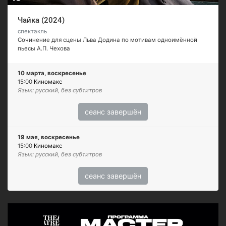
Чайка (2024)
спектакль
Сочинение для сцены Льва Додина по мотивам одноимённой
пьесы А.П. Чехова
10 марта, воскресенье
15:00
Киномакс
Язык: русский, без субтитров
сеанс завершён
19 мая, воскресенье
15:00
Киномакс
Язык: русский, без субтитров
сеанс завершён