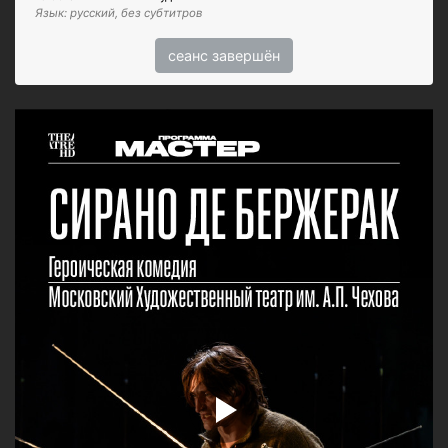
Язык: русский, без субтитров
сеанс завершён