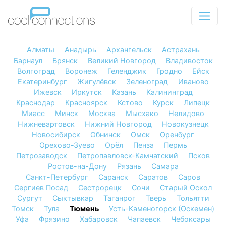
Алматы
Анадырь
Архангельск
Астрахань
Барнаул
Брянск
Великий Новгород
Владивосток
Волгоград
Воронеж
Геленджик
Гродно
Ейск
Екатеринбург
Жигулёвск
Зеленоград
Иваново
Ижевск
Иркутск
Казань
Калининград
Краснодар
Красноярск
Кстово
Курск
Липецк
Миасс
Минск
Москва
Мысхако
Нелидово
Нижневартовск
Нижний Новгород
Новокузнецк
Новосибирск
Обнинск
Омск
Оренбург
Орехово-Зуево
Орёл
Пенза
Пермь
Петрозаводск
Петропавловск-Камчатский
Псков
Ростов-на-Дону
Рязань
Самара
Санкт-Петербург
Саранск
Саратов
Саров
Сергиев Посад
Сестрорецк
Сочи
Старый Оскол
Сургут
Сыктывкар
Таганрог
Тверь
Тольятти
Томск
Тула
Тюмень
Усть-Каменогорск (Оскемен)
Уфа
Фрязино
Хабаровск
Чапаевск
Чебоксары