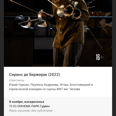
Сирано де Бержерак (2022)
спектакль
Юрий Чурсин, Паулина Андреева, Игорь Золотовицкий в
героической комедии со сцены МХТ им. Чехова
9 ноября, воскресенье
15:00
СИНЕМА ПАРК Гудвин
Язык: русский, без субтитров