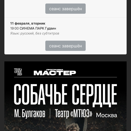
сеанс завершён
11 февраля, вторник
19:00
СИНЕМА ПАРК Гудвин
Язык: русский, без субтитров
сеанс завершён