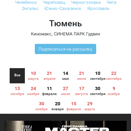
Челябинск
Череповец
Черноголовка
Чита
Энгельс
Южно-Сахалинск
Ярославль
Тюмень
Киномакс
,
СИНЕМА ПАРК Гудвин
Подписаться на рассылку
10
21
14
21
10
22
Все
марта
апреля
мая
июля
сентября
сентября
13
24
11
27
17
30
9
октября
ноября
февраля
июля
августа
сентября
ноября
30
20
15
29
ноября
января
февраля
марта