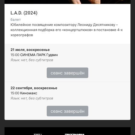
L.A.D. (2024)
балет
Юбилейное посвящение композитору Леониду Десятникову –
коллекционная подборка его «концертштюков» в постановке 4-х
хореографов
21 июля, воскресенье
15:00
СИНЕМА ПАРК Гудвин
Язык: нет, без субтитров
сеанс завершён
22 сентября, воскресенье
15:00
Киномакс
Язык: нет, без субтитров
сеанс завершён