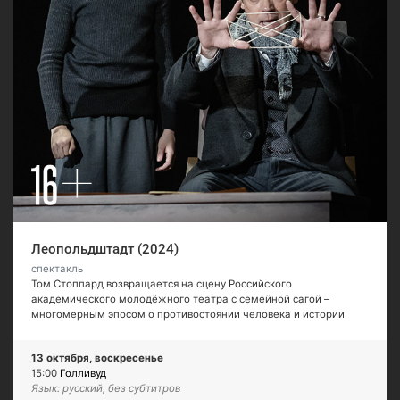
Леопольдштадт (2024)
спектакль
Том Стоппард возвращается на сцену Российского
академического молодёжного театра с семейной сагой –
многомерным эпосом о противостоянии человека и истории
13 октября, воскресенье
15:00
Голливуд
Язык: русский, без субтитров