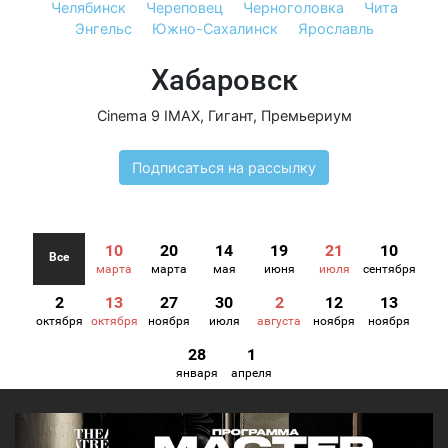
Челябинск
Череповец
Черноголовка
Чита
Энгельс
Южно-Сахалинск
Ярославль
Хабаровск
Cinema 9 IMAX
,
Гигант
,
Премьериум
Подписаться на рассылку
10
20
14
19
21
10
Все
марта
марта
мая
июня
июля
сентября
2
13
27
30
2
12
13
октября
октября
ноября
июля
августа
ноября
ноября
28
1
января
апреля