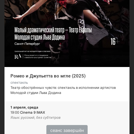
Ромео и Джульетта во мгле (2025)
спектакль
Театр обострённых чувств: спектакль в исполнении артистов
Молодой студии Льва Додина
1 апреля, среда
19:00
Cinema 9 IMAX
Язык: русский, без субтитров
сеанс завершён