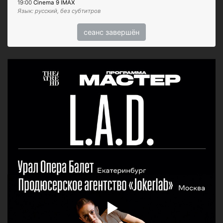
19:00
Cinema 9 IMAX
Язык: русский, без субтитров
сеанс завершён