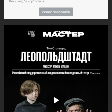
Язык: нет, без субтитров
сеанс завершён