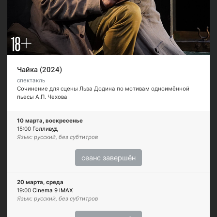
Чайка (2024)
спектакль
Сочинение для сцены Льва Додина по мотивам одноимённой
пьесы А.П. Чехова
10 марта, воскресенье
15:00
Голливуд
Язык: русский, без субтитров
сеанс завершён
20 марта, среда
19:00
Cinema 9 IMAX
Язык: русский, без субтитров