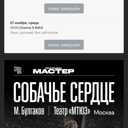
сеанс завершён
27 ноября, среда
19:00
Cinema 9 IMAX
Язык: русский, без субтитров
сеанс завершён