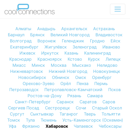
Алматы
Анадырь
Архангельск
Астрахань
Барнаул
Брянск
Великий Новгород
Владивосток
Волгоград
Воронеж
Геленджик
Гродно
Ейск
Екатеринбург
Жигулёвск
Зеленоград
Иваново
Ижевск
Иркутск
Казань
Калининград
Краснодар
Красноярск
Кстово
Курск
Липецк
Миасс
Минск
Москва
Мысхако
Нелидово
Нижневартовск
Нижний Новгород
Новокузнецк
Новосибирск
Обнинск
Омск
Оренбург
Орехово-Зуево
Орёл
Пенза
Пермь
Петрозаводск
Петропавловск-Камчатский
Псков
Ростов-на-Дону
Рязань
Самара
Санкт-Петербург
Саранск
Саратов
Саров
Сергиев Посад
Сестрорецк
Сочи
Старый Оскол
Сургут
Сыктывкар
Таганрог
Тверь
Тольятти
Томск
Тула
Тюмень
Усть-Каменогорск (Оскемен)
Уфа
Фрязино
Хабаровск
Чапаевск
Чебоксары