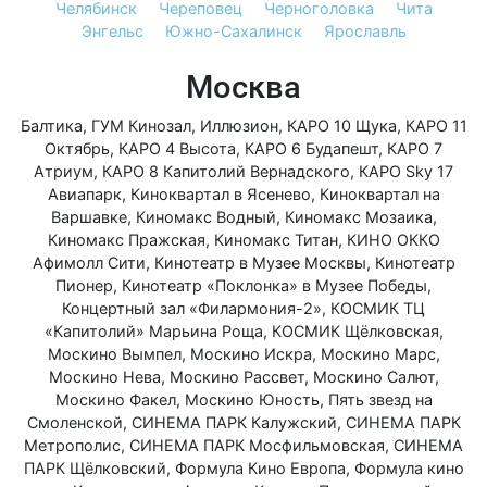
Челябинск
Череповец
Черноголовка
Чита
Энгельс
Южно-Сахалинск
Ярославль
Москва
Балтика
,
ГУМ Кинозал
,
Иллюзион
,
КАРО 10 Щука
,
КАРО 11
Октябрь
,
КАРО 4 Высота
,
КАРО 6 Будапешт
,
КАРО 7
Атриум
,
КАРО 8 Капитолий Вернадского
,
КАРО Sky 17
Авиапарк
,
Киноквартал в Ясенево
,
Киноквартал на
Варшавке
,
Киномакс Водный
,
Киномакс Мозаика
,
Киномакс Пражская
,
Киномакс Титан
,
КИНО ОККО
Афимолл Сити
,
Кинотеатр в Музее Москвы
,
Кинотеатр
Пионер
,
Кинотеатр «Поклонка» в Музее Победы
,
Концертный зал «Филармония-2»
,
КОСМИК ТЦ
«Капитолий» Марьина Роща
,
КОСМИК Щёлковская
,
Москино Вымпел
,
Москино Искра
,
Москино Марс
,
Москино Нева
,
Москино Рассвет
,
Москино Салют
,
Москино Факел
,
Москино Юность
,
Пять звезд на
Смоленской
,
СИНЕМА ПАРК Калужский
,
СИНЕМА ПАРК
Метрополис
,
СИНЕМА ПАРК Мосфильмовская
,
СИНЕМА
ПАРК Щёлковский
,
Формула Кино Европа
,
Формула кино