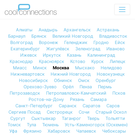
Алматы
Анадырь
Архангельск
Астрахань
Барнаул
Брянск
Великий Новгород
Владивосток
Волгоград
Воронеж
Геленджик
Гродно
Ейск
Екатеринбург
Жигулёвск
Зеленоград
Иваново
Ижевск
Иркутск
Казань
Калининград
Краснодар
Красноярск
Кстово
Курск
Липецк
Миасс
Минск
Москва
Мысхако
Нелидово
Нижневартовск
Нижний Новгород
Новокузнецк
Новосибирск
Обнинск
Омск
Оренбург
Орехово-Зуево
Орёл
Пенза
Пермь
Петрозаводск
Петропавловск-Камчатский
Псков
Ростов-на-Дону
Рязань
Самара
Санкт-Петербург
Саранск
Саратов
Саров
Сергиев Посад
Сестрорецк
Сочи
Старый Оскол
Сургут
Сыктывкар
Таганрог
Тверь
Тольятти
Томск
Тула
Тюмень
Усть-Каменогорск (Оскемен)
Уфа
Фрязино
Хабаровск
Чапаевск
Чебоксары