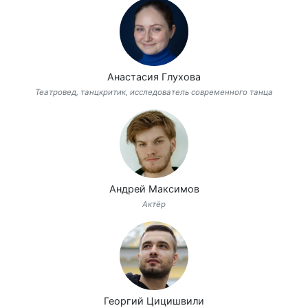
Анастасия Глухова
Театровед, танцкритик, исследователь современного танца
Андрей Максимов
Актёр
Георгий Цицишвили