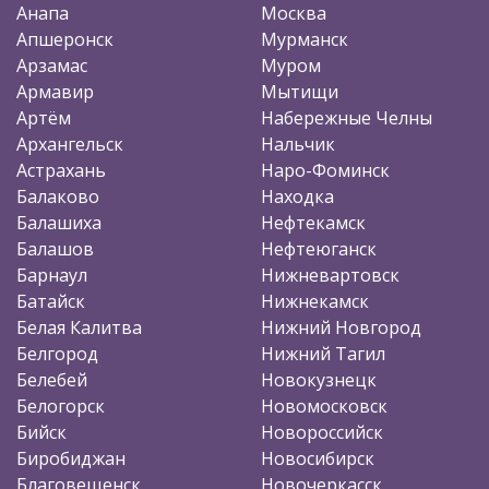
Анапа
Москва
Апшеронск
Мурманск
Арзамас
Муром
Армавир
Мытищи
Артём
Набережные Челны
Архангельск
Нальчик
Астрахань
Наро-Фоминск
Балаково
Находка
Балашиха
Нефтекамск
Балашов
Нефтеюганск
Барнаул
Нижневартовск
Батайск
Нижнекамск
Белая Калитва
Нижний Новгород
Белгород
Нижний Тагил
Белебей
Новокузнецк
Белогорск
Новомосковск
Бийск
Новороссийск
Биробиджан
Новосибирск
Благовещенск
Новочеркасск