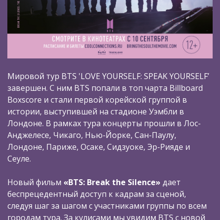
Мировой тур BTS 'LOVE YOURSELF: SPEAK YOURSELF’
завершен. С ним BTS попали в топ чарта Billboard
Boxscore и стали первой корейской группой в
истории, выступившей на стадионе Уэмбли в
Лондоне. В рамках тура концерты прошли в Лос-
Анджелесе, Чикаго, Нью-Йорке, Сан-Паулу,
Лондоне, Париже, Осаке, Сидзуоке, Эр-Рияде и
Сеуле.
Новый фильм
«BTS: Break the Silence»
дает
беспрецедентный доступ к кадрам за сценой,
следуя шаг за шагом с участниками группы по всем
городам тура. За кулисами мы увидим BTS c новой