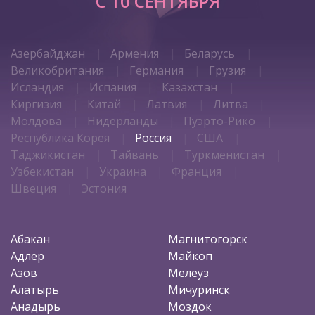
C 10 СЕНТЯБРЯ
Азербайджан
Армения
Беларусь
Великобритания
Германия
Грузия
Исландия
Испания
Казахстан
Киргизия
Китай
Латвия
Литва
Молдова
Нидерланды
Пуэрто-Рико
Республика Корея
Россия
США
Таджикистан
Тайвань
Туркменистан
Узбекистан
Украина
Франция
Швеция
Эстония
Абакан
Магнитогорск
Адлер
Майкоп
Азов
Мелеуз
Алатырь
Мичуринск
Анадырь
Моздок