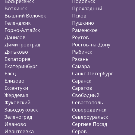
Воскресенск
Подольск
Воткинск
Прохладный
Вышний Волочёк
Псков
Геленджик
Пушкино
Горно-Алтайск
Раменское
Данилов
Реутов
Димитровград
Ростов-на-Дону
Дятьково
Рыбинск
Евпатория
Рязань
Екатеринбург
Самара
Елец
Санкт-Петербург
Елизово
Саранск
Ессентуки
Саратов
Жердевка
Свободный
Жуковский
Севастополь
Заводоуковск
Северодвинск
Зеленоград
Североуральск
Иваново
Сергиев Посад
Ивантеевка
Серов