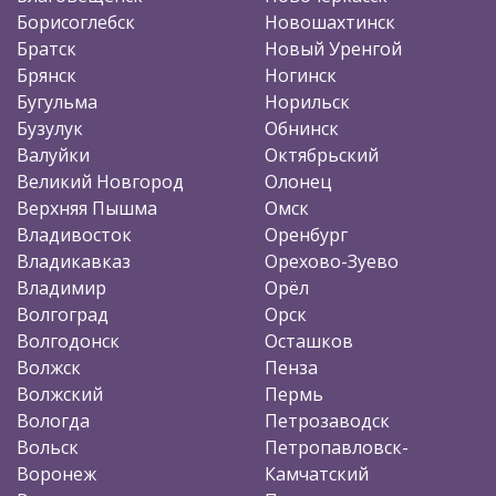
Борисоглебск
Новошахтинск
Братск
Новый Уренгой
Брянск
Ногинск
Бугульма
Норильск
Бузулук
Обнинск
Валуйки
Октябрьский
Великий Новгород
Олонец
Верхняя Пышма
Омск
Владивосток
Оренбург
Владикавказ
Орехово-Зуево
Владимир
Орёл
Волгоград
Орск
Волгодонск
Осташков
Волжск
Пенза
Волжский
Пермь
Вологда
Петрозаводск
Вольск
Петропавловск-
Воронеж
Камчатский