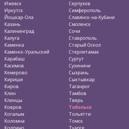
Ижевск
Серпухов
Иркутск
Симферополь
Йошкар-Ола
Славянск-на-Кубани
Казань
Смоленск
Калининград
Сочи
Калуга
Ставрополь
Каменка
Старый Оскол
Каменск-Уральский
Стерлитамак
Карабаш
Сургут
Касимов
Сухиничи
Кемерово
Сызрань
Кириши
Сыктывкар
Киров
Таганрог
Клин
Тамбов
Клинцы
Тверь
Ковров
Тобольск
Когалым
Тольятти
Коломна
Томск
Колпино
Туапсе