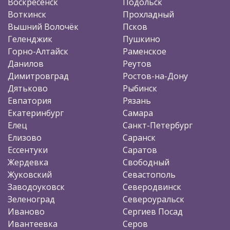
Воскресенск
Подольск
Воткинск
Прохладный
Вышний Волочёк
Псков
Геленджик
Пушкино
Горно-Алтайск
Раменское
Данилов
Реутов
Димитровград
Ростов-на-Дону
Дятьково
Рыбинск
Евпатория
Рязань
Екатеринбург
Самара
Елец
Санкт-Петербург
Елизово
Саранск
Ессентуки
Саратов
Жердевка
Свободный
Жуковский
Севастополь
Заводоуковск
Северодвинск
Зеленоград
Североуральск
Иваново
Сергиев Посад
Ивантеевка
Серов