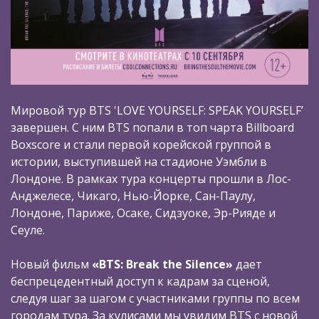
Мировой тур BTS 'LOVE YOURSELF: SPEAK YOURSELF’
завершен. С ним BTS попали в топ чарта Billboard
Boxscore и стали первой корейской группой в
истории, выступившей на стадионе Уэмбли в
Лондоне. В рамках тура концерты прошли в Лос-
Анджелесе, Чикаго, Нью-Йорке, Сан-Паулу,
Лондоне, Париже, Осаке, Сидзуоке, Эр-Рияде и
Сеуле.
Новый фильм
«BTS: Break the Silence»
дает
беспрецедентный доступ к кадрам за сценой,
следуя шаг за шагом с участниками группы по всем
городам тура. За кулисами мы увидим BTS c новой