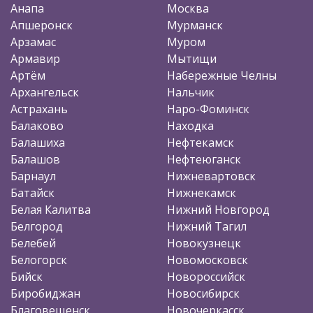
Анапа
Москва
Апшеронск
Мурманск
Арзамас
Муром
Армавир
Мытищи
Артём
Набережные Челны
Архангельск
Нальчик
Астрахань
Наро-Фоминск
Балаково
Находка
Балашиха
Нефтекамск
Балашов
Нефтеюганск
Барнаул
Нижневартовск
Батайск
Нижнекамск
Белая Калитва
Нижний Новгород
Белгород
Нижний Тагил
Белебей
Новокузнецк
Белогорск
Новомосковск
Бийск
Новороссийск
Биробиджан
Новосибирск
Благовещенск
Новочеркасск