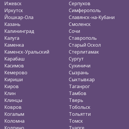
Ижевск
Серпухов
Иркутск
Симферополь
Йошкар-Ола
Славянск-на-Кубани
Казань
Смоленск
Калининград
Сочи
Калуга
Ставрополь
Каменка
Старый Оскол
Каменск-Уральский
Стерлитамак
Карабаш
Сургут
Касимов
Сухиничи
Кемерово
Сызрань
Кириши
Сыктывкар
Киров
Таганрог
Клин
Тамбов
Клинцы
Тверь
Ковров
Тобольск
Когалым
Тольятти
Коломна
Томск
Колпино
Туапсе