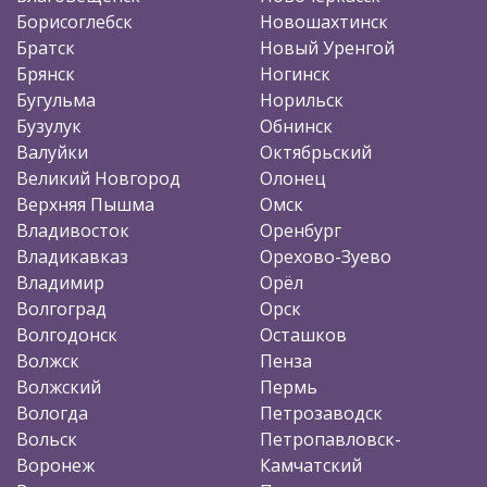
Борисоглебск
Новошахтинск
Братск
Новый Уренгой
Брянск
Ногинск
Бугульма
Норильск
Бузулук
Обнинск
Валуйки
Октябрьский
Великий Новгород
Олонец
Верхняя Пышма
Омск
Владивосток
Оренбург
Владикавказ
Орехово-Зуево
Владимир
Орёл
Волгоград
Орск
Волгодонск
Осташков
Волжск
Пенза
Волжский
Пермь
Вологда
Петрозаводск
Вольск
Петропавловск-
Воронеж
Камчатский