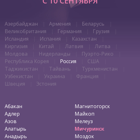
C 10 СЕНТЯБРЯ
Азербайджан
Армения
Беларусь
Великобритания
Германия
Грузия
Исландия
Испания
Казахстан
Киргизия
Китай
Латвия
Литва
Молдова
Нидерланды
Пуэрто-Рико
Республика Корея
Россия
США
Таджикистан
Тайвань
Туркменистан
Узбекистан
Украина
Франция
Швеция
Эстония
Абакан
Магнитогорск
Адлер
Майкоп
Азов
Мелеуз
Алатырь
Мичуринск
Анадырь
Моздок