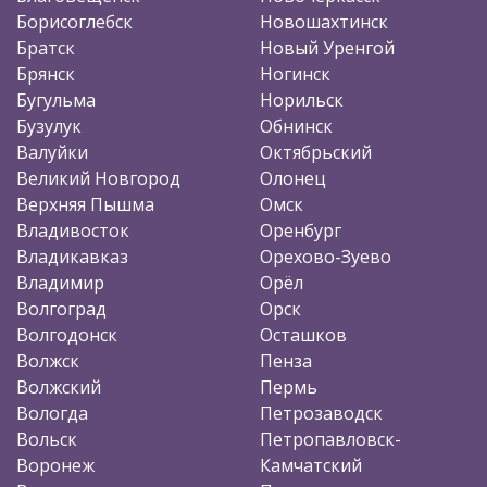
Борисоглебск
Новошахтинск
Братск
Новый Уренгой
Брянск
Ногинск
Бугульма
Норильск
Бузулук
Обнинск
Валуйки
Октябрьский
Великий Новгород
Олонец
Верхняя Пышма
Омск
Владивосток
Оренбург
Владикавказ
Орехово-Зуево
Владимир
Орёл
Волгоград
Орск
Волгодонск
Осташков
Волжск
Пенза
Волжский
Пермь
Вологда
Петрозаводск
Вольск
Петропавловск-
Воронеж
Камчатский