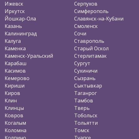
Ижевск
Серпухов
Иркутск
Симферополь
Йошкар-Ола
Славянск-на-Кубани
Казань
Смоленск
Калининград
Сочи
Калуга
Ставрополь
Каменка
Старый Оскол
Каменск-Уральский
Стерлитамак
Карабаш
Сургут
Касимов
Сухиничи
Кемерово
Сызрань
Кириши
Сыктывкар
Киров
Таганрог
Клин
Тамбов
Клинцы
Тверь
Ковров
Тобольск
Когалым
Тольятти
Коломна
Томск
Колпино
Туапсе