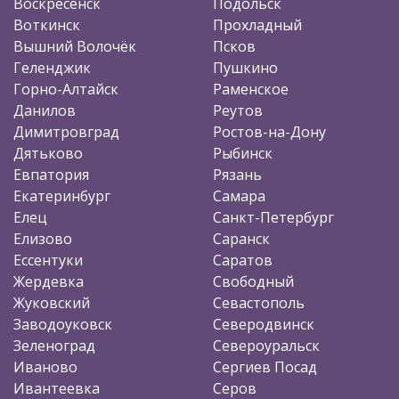
Воскресенск
Подольск
Воткинск
Прохладный
Вышний Волочёк
Псков
Геленджик
Пушкино
Горно-Алтайск
Раменское
Данилов
Реутов
Димитровград
Ростов-на-Дону
Дятьково
Рыбинск
Евпатория
Рязань
Екатеринбург
Самара
Елец
Санкт-Петербург
Елизово
Саранск
Ессентуки
Саратов
Жердевка
Свободный
Жуковский
Севастополь
Заводоуковск
Северодвинск
Зеленоград
Североуральск
Иваново
Сергиев Посад
Ивантеевка
Серов