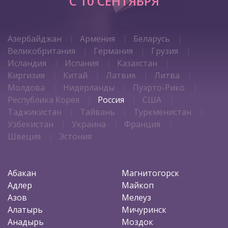
C 10 СЕНТЯБРЯ
Азербайджан
Армения
Беларусь
Великобритания
Германия
Грузия
Исландия
Испания
Казахстан
Киргизия
Китай
Латвия
Литва
Молдова
Нидерланды
Пуэрто-Рико
Республика Корея
Россия
США
Таджикистан
Тайвань
Туркменистан
Узбекистан
Украина
Франция
Швеция
Эстония
Абакан
Магнитогорск
Адлер
Майкоп
Азов
Мелеуз
Алатырь
Мичуринск
Анадырь
Моздок