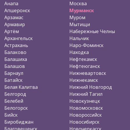
Анапа
Москва
Апшеронск
Мурманск
Арзамас
Муром
Армавир
Мытищи
Артём
Набережные Челны
Архангельск
Нальчик
Астрахань
Наро-Фоминск
Балаково
Находка
Балашиха
Нефтекамск
Балашов
Нефтеюганск
Барнаул
Нижневартовск
Батайск
Нижнекамск
Белая Калитва
Нижний Новгород
Белгород
Нижний Тагил
Белебей
Новокузнецк
Белогорск
Новомосковск
Бийск
Новороссийск
Биробиджан
Новосибирск
Благовещенск
Новочеркасск