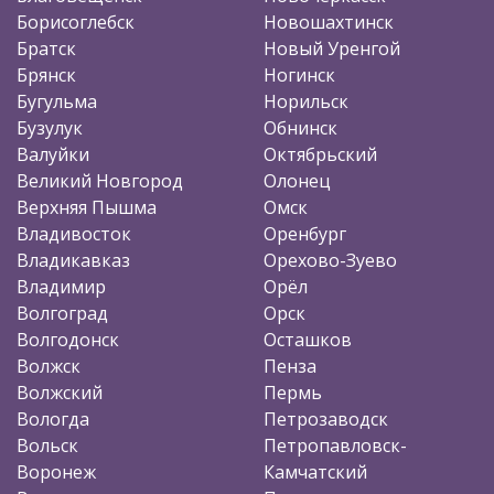
Борисоглебск
Новошахтинск
Братск
Новый Уренгой
Брянск
Ногинск
Бугульма
Норильск
Бузулук
Обнинск
Валуйки
Октябрьский
Великий Новгород
Олонец
Верхняя Пышма
Омск
Владивосток
Оренбург
Владикавказ
Орехово-Зуево
Владимир
Орёл
Волгоград
Орск
Волгодонск
Осташков
Волжск
Пенза
Волжский
Пермь
Вологда
Петрозаводск
Вольск
Петропавловск-
Воронеж
Камчатский