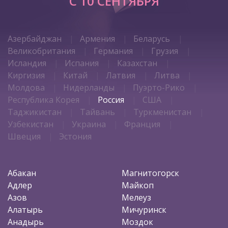
C 10 СЕНТЯБРЯ
Азербайджан
Армения
Беларусь
Великобритания
Германия
Грузия
Исландия
Испания
Казахстан
Киргизия
Китай
Латвия
Литва
Молдова
Нидерланды
Пуэрто-Рико
Республика Корея
Россия
США
Таджикистан
Тайвань
Туркменистан
Узбекистан
Украина
Франция
Швеция
Эстония
Абакан
Магнитогорск
Адлер
Майкоп
Азов
Мелеуз
Алатырь
Мичуринск
Анадырь
Моздок