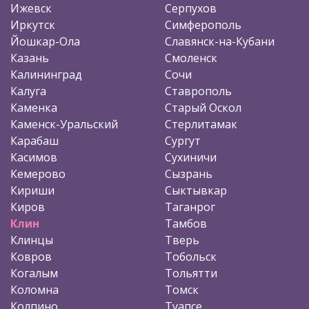
Ижевск
Серпухов
Иркутск
Симферополь
Йошкар-Ола
Славянск-на-Кубани
Казань
Смоленск
Калининград
Сочи
Калуга
Ставрополь
Каменка
Старый Оскол
Каменск-Уральский
Стерлитамак
Карабаш
Сургут
Касимов
Сухиничи
Кемерово
Сызрань
Кириши
Сыктывкар
Киров
Таганрог
Клин
Тамбов
Клинцы
Тверь
Ковров
Тобольск
Когалым
Тольятти
Коломна
Томск
Колпино
Туапсе