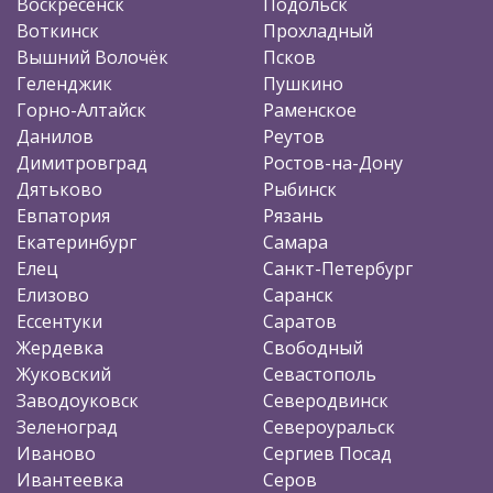
Воскресенск
Подольск
Воткинск
Прохладный
Вышний Волочёк
Псков
Геленджик
Пушкино
Горно-Алтайск
Раменское
Данилов
Реутов
Димитровград
Ростов-на-Дону
Дятьково
Рыбинск
Евпатория
Рязань
Екатеринбург
Самара
Елец
Санкт-Петербург
Елизово
Саранск
Ессентуки
Саратов
Жердевка
Свободный
Жуковский
Севастополь
Заводоуковск
Северодвинск
Зеленоград
Североуральск
Иваново
Сергиев Посад
Ивантеевка
Серов