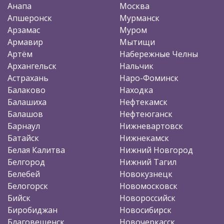
Анапа
Москва
Апшеронск
Мурманск
Арзамас
Муром
Армавир
Мытищи
Артём
Набережные Челны
Архангельск
Нальчик
Астрахань
Наро-Фоминск
Балаково
Находка
Балашиха
Нефтекамск
Балашов
Нефтеюганск
Барнаул
Нижневартовск
Батайск
Нижнекамск
Белая Калитва
Нижний Новгород
Белгород
Нижний Тагил
Белебей
Новокузнецк
Белогорск
Новомосковск
Бийск
Новороссийск
Биробиджан
Новосибирск
Благовещенск
Новочеркасск