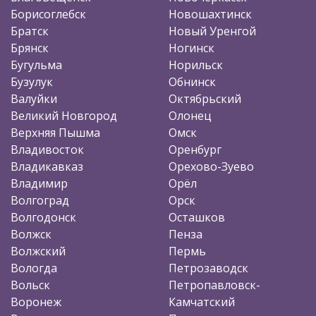
Борисоглебск
Новошахтинск
Братск
Новый Уренгой
Брянск
Ногинск
Бугульма
Норильск
Бузулук
Обнинск
Валуйки
Октябрьский
Великий Новгород
Олонец
Верхняя Пышма
Омск
Владивосток
Оренбург
Владикавказ
Орехово-Зуево
Владимир
Орёл
Волгоград
Орск
Волгодонск
Осташков
Волжск
Пенза
Волжский
Пермь
Вологда
Петрозаводск
Вольск
Петропавловск-
Воронеж
Камчатский