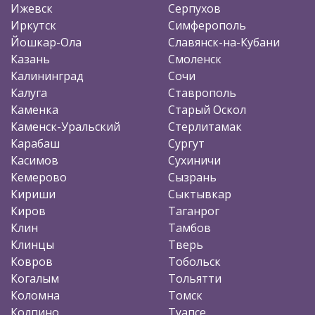
Ижевск
Серпухов
Иркутск
Симферополь
Йошкар-Ола
Славянск-на-Кубани
Казань
Смоленск
Калининград
Сочи
Калуга
Ставрополь
Каменка
Старый Оскол
Каменск-Уральский
Стерлитамак
Карабаш
Сургут
Касимов
Сухиничи
Кемерово
Сызрань
Кириши
Сыктывкар
Киров
Таганрог
Клин
Тамбов
Клинцы
Тверь
Ковров
Тобольск
Когалым
Тольятти
Коломна
Томск
Колпино
Туапсе