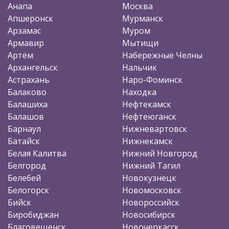
Анапа
Москва
Апшеронск
Мурманск
Арзамас
Муром
Армавир
Мытищи
Артём
Набережные Челны
Архангельск
Нальчик
Астрахань
Наро-Фоминск
Балаково
Находка
Балашиха
Нефтекамск
Балашов
Нефтеюганск
Барнаул
Нижневартовск
Батайск
Нижнекамск
Белая Калитва
Нижний Новгород
Белгород
Нижний Тагил
Белебей
Новокузнецк
Белогорск
Новомосковск
Бийск
Новороссийск
Биробиджан
Новосибирск
Благовещенск
Новочеркасск