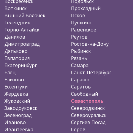
Воскресенск
Подольск
Воткинск
Прохладный
Вышний Волочёк
Псков
Геленджик
Пушкино
Горно-Алтайск
Раменское
Данилов
Реутов
Димитровград
Ростов-на-Дону
Дятьково
Рыбинск
Евпатория
Рязань
Екатеринбург
Самара
Елец
Санкт-Петербург
Елизово
Саранск
Ессентуки
Саратов
Жердевка
Свободный
Жуковский
Севастополь
Заводоуковск
Северодвинск
Зеленоград
Североуральск
Иваново
Сергиев Посад
Ивантеевка
Серов