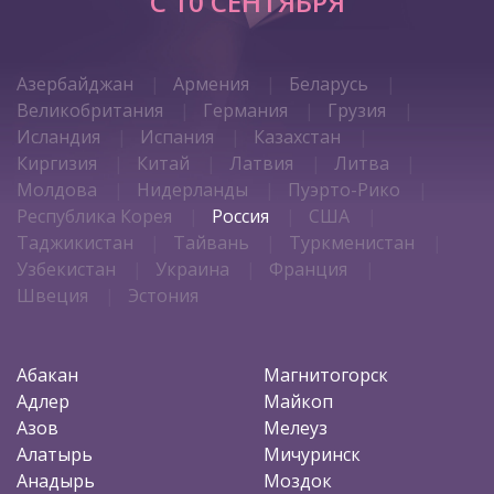
C 10 СЕНТЯБРЯ
Азербайджан
Армения
Беларусь
Великобритания
Германия
Грузия
Исландия
Испания
Казахстан
Киргизия
Китай
Латвия
Литва
Молдова
Нидерланды
Пуэрто-Рико
Республика Корея
Россия
США
Таджикистан
Тайвань
Туркменистан
Узбекистан
Украина
Франция
Швеция
Эстония
Абакан
Магнитогорск
Адлер
Майкоп
Азов
Мелеуз
Алатырь
Мичуринск
Анадырь
Моздок